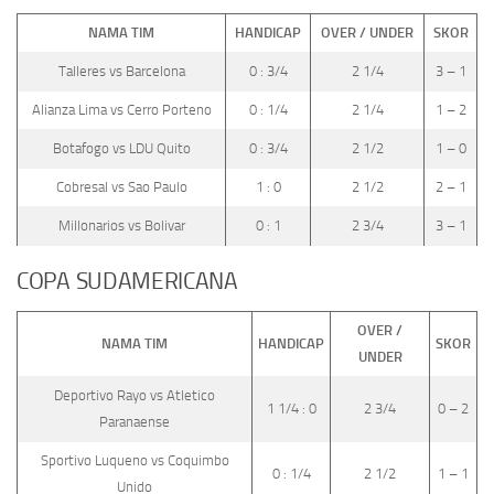
NAMA TIM
HANDICAP
OVER / UNDER
SKOR
Talleres vs Barcelona
0 : 3/4
2 1/4
3 – 1
Alianza Lima vs Cerro Porteno
0 : 1/4
2 1/4
1 – 2
Botafogo vs LDU Quito
0 : 3/4
2 1/2
1 – 0
Cobresal vs Sao Paulo
1 : 0
2 1/2
2 – 1
Millonarios vs Bolivar
0 : 1
2 3/4
3 – 1
COPA SUDAMERICANA
OVER /
NAMA TIM
HANDICAP
SKOR
UNDER
Deportivo Rayo vs Atletico
1 1/4 : 0
2 3/4
0 – 2
Paranaense
Sportivo Luqueno vs Coquimbo
0 : 1/4
2 1/2
1 – 1
Unido