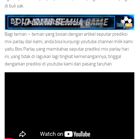
di buli yak.
Bagi teman – teman yang bosan dengan artikel seputar prediksi
mix parlay dari kami, anda bisa kunjungi youtube channel milik kami
yaitu Bos Parlay yang membahas seputar prediksi mix parlay hari
ini, yang tidak di ragukan lagi tingkat kemenangannya, tinggal
dengarkan prediksi di youtube kami dan pasang taruhan.