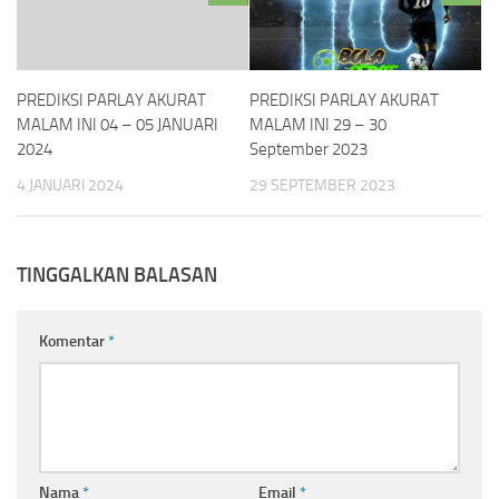
PREDIKSI PARLAY AKURAT
PREDIKSI PARLAY AKURAT
MALAM INI 04 – 05 JANUARI
MALAM INI 29 – 30
2024
September 2023
4 JANUARI 2024
29 SEPTEMBER 2023
TINGGALKAN BALASAN
Komentar
*
Nama
*
Email
*