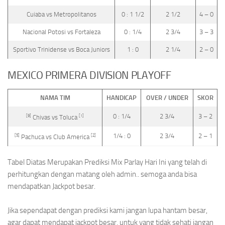
Cuiaba vs Metropolitanos
0 : 1 1/2
2 1/2
4 – 0
Nacional Potosi vs Fortaleza
0 : 1/4
2 3/4
3 – 3
Sportivo Trinidense vs Boca Juniors
1 : 0
2 1/4
2 – 0
MEXICO PRIMERA DIVISION PLAYOFF
NAMA TIM
HANDICAP
OVER / UNDER
SKOR
0 : 1/4
2 3/4
3 – 2
[9]
[1]
Chivas vs Toluca
1/4 : 0
2 3/4
2 – 1
[5]
[2]
Pachuca vs Club America
Tabel Diatas Merupakan Prediksi Mix Parlay Hari Ini yang telah di
perhitungkan dengan matang oleh admin.. semoga anda bisa
mendapatkan Jackpot besar.
Jika sependapat dengan prediksi kami jangan lupa hantam besar,
agar dapat mendapat jackpot besar, untuk yang tidak sehati jangan