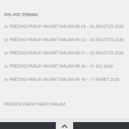
POS-POS TERBARU
PREDIKSI PARLAY AKURAT MALAM INI 03 – 04 AGUSTUS 2026
PREDIKSI PARLAY AKURAT MALAM INI 02 – 03 AGUSTUS 2026
PREDIKSI PARLAY AKURAT MALAM INI 01 – 02 AGUSTUS 2026
PREDIKSI PARLAY AKURAT MALAM INI 30 – 31 JULI 2026
PREDIKSI PARLAY AKURAT MALAM INI 16 – 17 MARET 2026
PREDIKSI PARLAY NANTI MALAM