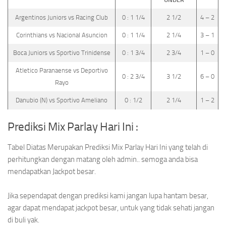
Argentinos Juniors vs Racing Club
0 : 1 1/4
2 1/2
4 – 2
Corinthians vs Nacional Asuncion
0 : 1 1/4
2 1/4
3 – 1
Boca Juniors vs Sportivo Trinidense
0 : 1 3/4
2 3/4
1 – 0
Atletico Paranaense vs Deportivo
0 : 2 3/4
3 1/2
6 – 0
Rayo
Danubio (N) vs Sportivo Ameliano
0 : 1/2
2 1/4
1 – 2
Prediksi Mix Parlay Hari Ini :
Tabel Diatas Merupakan Prediksi Mix Parlay Hari Ini yang telah di
perhitungkan dengan matang oleh admin.. semoga anda bisa
mendapatkan Jackpot besar.
Jika sependapat dengan prediksi kami jangan lupa hantam besar,
agar dapat mendapat jackpot besar, untuk yang tidak sehati jangan
di buli yak.