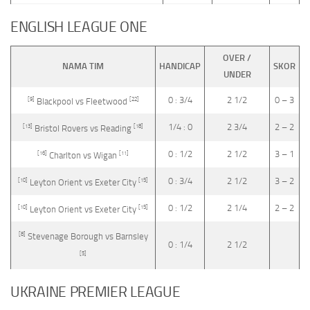
ENGLISH LEAGUE ONE
OVER /
NAMA TIM
HANDICAP
SKOR
UNDER
0 : 3/4
2 1/2
0 – 3
[9]
[22]
Blackpool vs Fleetwood
1/4 : 0
2 3/4
2 – 2
[13]
[18]
Bristol Rovers vs Reading
0 : 1/2
2 1/2
3 – 1
[16]
[11]
Charlton vs Wigan
0 : 3/4
2 1/2
3 – 2
[10]
[15]
Leyton Orient vs Exeter City
0 : 1/2
2 1/4
2 – 2
[10]
[15]
Leyton Orient vs Exeter City
[8]
Stevenage Borough vs Barnsley
0 : 1/4
2 1/2
[5]
UKRAINE PREMIER LEAGUE