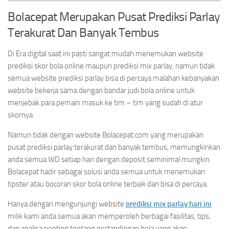
Bolacepat Merupakan Pusat Prediksi Parlay
Terakurat Dan Banyak Tembus
Di Era digital saat ini pasti sangat mudah menemukan website
prediksi skor bola online maupun prediksi mix parlay, namun tidak
semua website prediksi parlay bisa di percaya malahan kebanyakan
website bekerja sama dengan bandar judi bola online untuk
menjebak para pemain masuk ke tim – tim yang sudah di atur
skornya.
Namun tidak dengan website Bolacepat.com yang merupakan
pusat prediksi parlay terakurat dan banyak tembus, memungkinkan
anda semua WD setiap hari dengan deposit seminimal mungkin.
Bolacepat hadir sebagai solusi anda semua untuk menemukan
tipster atau bocoran skor bola online terbaik dan bisa di percaya.
Hanya dengan mengunjungi website
prediksi mix parlay hari ini
milik kami anda semua akan memperoleh berbagai fasilitas, tips,
dan analisa penting tentang pertandingan bola yang akan