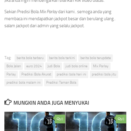
Jika anda ingin mendengarkan silahkan Klik video diatas.
Sekian Predisi Bola
Mix Parlay
dari kami.. semoga anda yang
membaca ini mendapatkan jackpot besar dan berulang ulang..
salam jackpot dari admin yang selalu jackpot.
Tag:
berita bola terbaru
berita bola terkini
berita bola terupdate
Bola Jalan
euro 2024
Judi Bola
judi bola online
Mix Parlay
Parlay
Prediksi Bola Akurat
prediksi bola hari ini
prediksi bola jitu
prediksi bola malam ini
Prediksi Teman Bola
MUNGKIN ANDA JUGA MENYUKAI
0
0