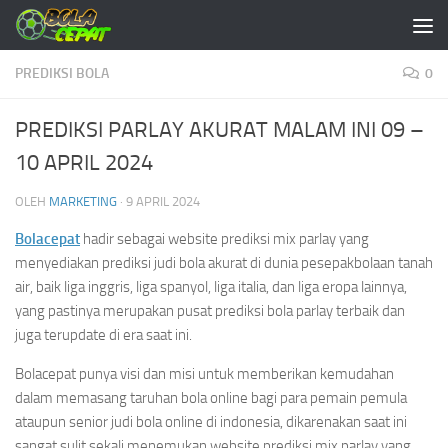
Skip to content
PREDIKSI BOLA
0
PREDIKSI PARLAY AKURAT MALAM INI 09 –
10 APRIL 2024
OLEH
MARKETING
·
9 APRIL 2024
Bolacepat
hadir sebagai website prediksi mix parlay yang
menyediakan prediksi judi bola akurat di dunia pesepakbolaan tanah
air, baik liga inggris, liga spanyol, liga italia, dan liga eropa lainnya,
yang pastinya merupakan pusat prediksi bola parlay terbaik dan
juga terupdate di era saat ini.
Bolacepat punya visi dan misi untuk memberikan kemudahan
dalam memasang taruhan bola online bagi para pemain pemula
ataupun senior judi bola online di indonesia, dikarenakan saat ini
sangat sulit sekali menemukan website prediksi mix parlay yang