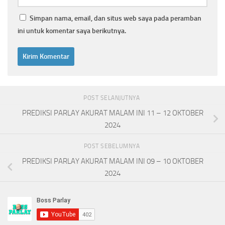
Simpan nama, email, dan situs web saya pada peramban
ini untuk komentar saya berikutnya.
POST SELANJUTNYA
PREDIKSI PARLAY AKURAT MALAM INI 11 – 12 OKTOBER
2024
POST SEBELUMNYA
PREDIKSI PARLAY AKURAT MALAM INI 09 – 10 OKTOBER
2024