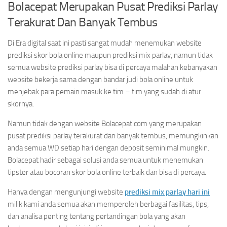
Bolacepat Merupakan Pusat Prediksi Parlay
Terakurat Dan Banyak Tembus
Di Era digital saat ini pasti sangat mudah menemukan website
prediksi skor bola online maupun prediksi mix parlay, namun tidak
semua website prediksi parlay bisa di percaya malahan kebanyakan
website bekerja sama dengan bandar judi bola online untuk
menjebak para pemain masuk ke tim – tim yang sudah di atur
skornya.
Namun tidak dengan website Bolacepat.com yang merupakan
pusat prediksi parlay terakurat dan banyak tembus, memungkinkan
anda semua WD setiap hari dengan deposit seminimal mungkin.
Bolacepat hadir sebagai solusi anda semua untuk menemukan
tipster atau bocoran skor bola online terbaik dan bisa di percaya.
Hanya dengan mengunjungi website
prediksi mix parlay hari ini
milik kami anda semua akan memperoleh berbagai fasilitas, tips,
dan analisa penting tentang pertandingan bola yang akan