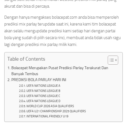
akurat dan bisa di percaya.
Dengan hanya mengakses bolacepat.com anda bisa memperoleh
prediksi mix parlay terupdate saat ini, karena kami tim bolacepat
akan selalu mengupdate prediksi kami setiap hari dengan partai
bola yang sudah di pilih secara rinci, membuat anda tidak usah ragu
lagi dengan prediksi mix parlay milik kami.
Table of Contents
Bolacepat Merupakan Pusat Prediksi Parlay Terakurat Dan
Banyak Tembus
PREDIKSI BOLA PARLAY HARI INI
UEFA NATIONS LEAGUE A
UEFA NATIONS LEAGUE B
UEFA NATIONS LEAGUE C
UEFA NATIONS LEAGUE D
WORLD CUP 2026 ASIA QUALIFIERS
UEFA U21 CHAMPIONSHIP 2025 QUALIFIERS
INTERNATIONAL FRIENDLY U19