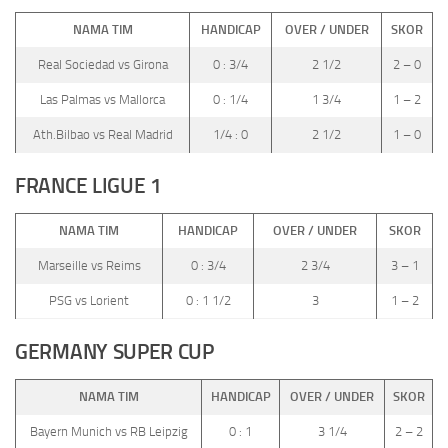
NAMA TIM
HANDICAP
OVER / UNDER
SKOR
Real Sociedad vs Girona
0 : 3/4
2 1/2
2 – 0
Las Palmas vs Mallorca
0 : 1/4
1 3/4
1 – 2
Ath.Bilbao vs Real Madrid
1/4 : 0
2 1/2
1 – 0
FRANCE LIGUE 1
NAMA TIM
HANDICAP
OVER / UNDER
SKOR
Marseille vs Reims
0 : 3/4
2 3/4
3 – 1
PSG vs Lorient
0 : 1 1/2
3
1 – 2
GERMANY SUPER CUP
NAMA TIM
HANDICAP
OVER / UNDER
SKOR
Bayern Munich vs RB Leipzig
0 : 1
3 1/4
2 – 2