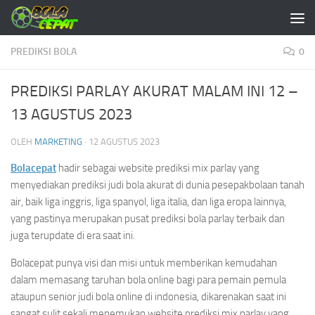
Skip to content
PREDIKSI BOLA
0
PREDIKSI PARLAY AKURAT MALAM INI 12 –
13 AGUSTUS 2023
OLEH
MARKETING
·
12 AGUSTUS 2023
Bolacepat
hadir sebagai website prediksi mix parlay yang
menyediakan prediksi judi bola akurat di dunia pesepakbolaan tanah
air, baik liga inggris, liga spanyol, liga italia, dan liga eropa lainnya,
yang pastinya merupakan pusat prediksi bola parlay terbaik dan
juga terupdate di era saat ini.
Bolacepat punya visi dan misi untuk memberikan kemudahan
dalam memasang taruhan bola online bagi para pemain pemula
ataupun senior judi bola online di indonesia, dikarenakan saat ini
sangat sulit sekali menemukan website prediksi mix parlay yang