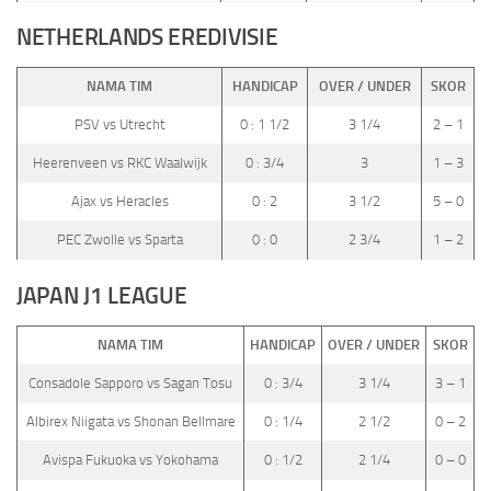
NETHERLANDS EREDIVISIE
NAMA TIM
HANDICAP
OVER / UNDER
SKOR
PSV vs Utrecht
0 : 1 1/2
3 1/4
2 – 1
Heerenveen vs RKC Waalwijk
0 : 3/4
3
1 – 3
Ajax vs Heracles
0 : 2
3 1/2
5 – 0
PEC Zwolle vs Sparta
0 : 0
2 3/4
1 – 2
JAPAN J1 LEAGUE
NAMA TIM
HANDICAP
OVER / UNDER
SKOR
Consadole Sapporo vs Sagan Tosu
0 : 3/4
3 1/4
3 – 1
Albirex Niigata vs Shonan Bellmare
0 : 1/4
2 1/2
0 – 2
Avispa Fukuoka vs Yokohama
0 : 1/2
2 1/4
0 – 0