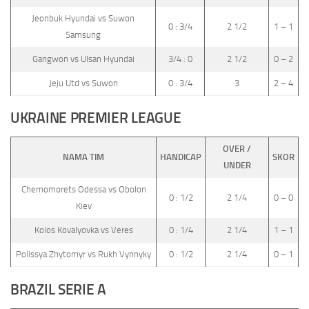
Jeonbuk Hyundai vs Suwon
0 : 3/4
2 1/2
1 – 1
Samsung
Gangwon vs Ulsan Hyundai
3/4 : 0
2 1/2
0 – 2
Jeju Utd vs Suwon
0 : 3/4
3
2 – 4
UKRAINE PREMIER LEAGUE
OVER /
NAMA TIM
HANDICAP
SKOR
UNDER
Chernomorets Odessa vs Obolon
0 : 1/2
2 1/4
0 – 0
Kiev
Kolos Kovalyovka vs Veres
0 : 1/4
2 1/4
1 – 1
Polissya Zhytomyr vs Rukh Vynnyky
0 : 1/2
2 1/4
0 – 1
BRAZIL SERIE A