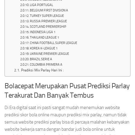
LIGA PORTUGAL
BELGIUM FIRST DIVISION A
TURKEY SUPER LEAGUE
RUSSIA PREMIER LEAGUE
SCOTLAND PREMIERSHIP
INDONESIA LIGA 1
THAILAND LEAGUE 1
CHINA FOOTBALL SUPER LEAGUE
KOREA K-LEAGUE 1
UKRAINE PREMIER LEAGUE
BRAZIL SERIE A
COLOMBIA PRIMERA A
Prediksi Mix Parlay Hari Ini :
Bolacepat Merupakan Pusat Prediksi Parlay
Terakurat Dan Banyak Tembus
Di Era digital saat ini pasti sangat mudah menemukan website
prediksi skor bola online maupun prediksi mix parlay, namun tidak
semua website prediksi parlay bisa di percaya malahan kebanyakan
website bekerja sama dengan bandar judi bola online untuk