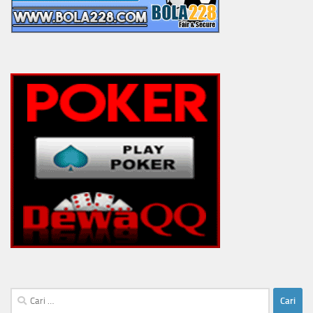
Cari
untuk: