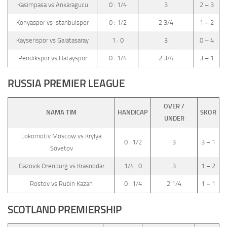
Kasimpasa vs Ankaragucu
0 : 1/4
3
2 – 3
Konyaspor vs Istanbulspor
0 : 1/2
2 3/4
1 – 2
Kayserispor vs Galatasaray
1 : 0
3
0 – 4
Pendikspor vs Hatayspor
0 : 1/4
2 3/4
3 – 1
RUSSIA PREMIER LEAGUE
OVER /
NAMA TIM
HANDICAP
SKOR
UNDER
Lokomotiv Moscow vs Krylya
0 : 1/2
3
3 – 1
Sovetov
Gazovik Orenburg vs Krasnodar
1/4 : 0
3
1 – 2
Rostov vs Rubin Kazan
0 : 1/4
2 1/4
1 – 1
SCOTLAND PREMIERSHIP