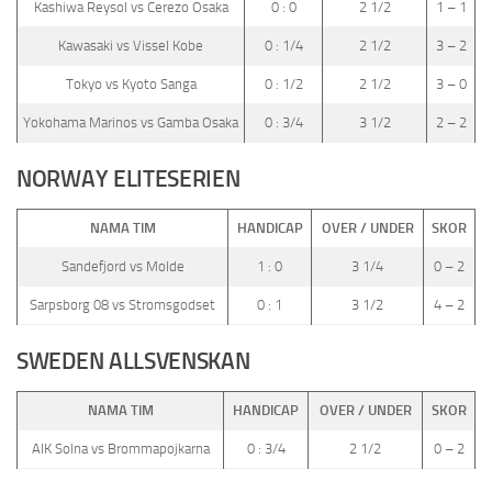
Kashiwa Reysol vs Cerezo Osaka
0 : 0
2 1/2
1 – 1
Kawasaki vs Vissel Kobe
0 : 1/4
2 1/2
3 – 2
Tokyo vs Kyoto Sanga
0 : 1/2
2 1/2
3 – 0
Yokohama Marinos vs Gamba Osaka
0 : 3/4
3 1/2
2 – 2
NORWAY ELITESERIEN
NAMA TIM
HANDICAP
OVER / UNDER
SKOR
Sandefjord vs Molde
1 : 0
3 1/4
0 – 2
Sarpsborg 08 vs Stromsgodset
0 : 1
3 1/2
4 – 2
SWEDEN ALLSVENSKAN
NAMA TIM
HANDICAP
OVER / UNDER
SKOR
AIK Solna vs Brommapojkarna
0 : 3/4
2 1/2
0 – 2