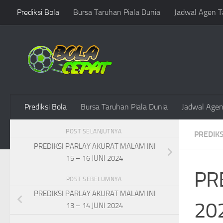
Prediksi Bola
Bursa Taruhan Piala Dunia
Jadwal Agen T
Skip to content
Prediksi Bola
Bursa Taruhan Piala Dunia
Jadwal Agen
POST SELANJUTNYA
PREDIKS
PREDIKSI PARLAY AKURAT MALAM INI
15 – 16 JUNI 2024
PR
POST SEBELUMNYA
PREDIKSI PARLAY AKURAT MALAM INI
20
13 – 14 JUNI 2024