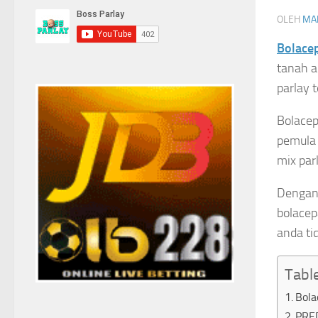
OLEH
MA
Bolace
tanah ai
parlay t
Bolacep
pemula 
mix par
Dengan 
bolacep
anda ti
Tabl
Bola
PRED