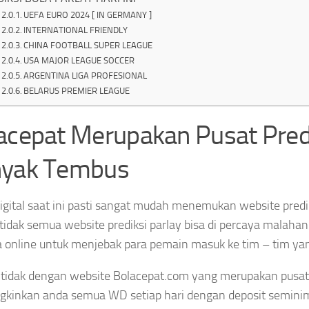
UEFA EURO 2024 [ IN GERMANY ]
INTERNATIONAL FRIENDLY
CHINA FOOTBALL SUPER LEAGUE
USA MAJOR LEAGUE SOCCER
ARGENTINA LIGA PROFESIONAL
BELARUS PREMIER LEAGUE
acepat Merupakan Pusat Predi
yak Tembus
digital saat ini pasti sangat mudah menemukan website predik
idak semua website prediksi parlay bisa di percaya malah
la online untuk menjebak para pemain masuk ke tim – tim yan
idak dengan website Bolacepat.com yang merupakan pusat p
inkan anda semua WD setiap hari dengan deposit seminimal