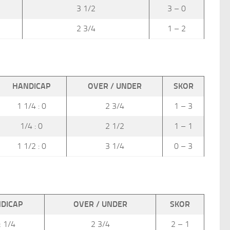
3 1/2
3 – 0
2 3/4
1 – 2
HANDICAP
OVER / UNDER
SKOR
1 1/4 : 0
2 3/4
1 – 3
1/4 : 0
2 1/2
1 – 1
1 1/2 : 0
3 1/4
0 – 3
DICAP
OVER / UNDER
SKOR
; 1/4
2 3/4
2 – 1