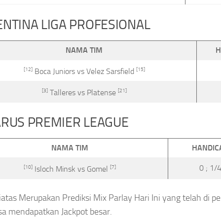
NTINA LIGA PROFESIONAL
NAMA TIM
H
[12]
[15]
Boca Juniors vs Velez Sarsfield
[3]
[21]
Talleres vs Platense
RUS PREMIER LEAGUE
NAMA TIM
HANDIC
0 ; 1/
[10]
[7]
Isloch Minsk vs Gomel
iatas Merupakan Prediksi Mix Parlay Hari Ini yang telah di
sa mendapatkan Jackpot besar.