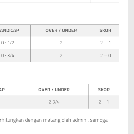
ANDICAP
OVER / UNDER
SKOR
0 : 1/2
2
2 – 1
0 : 3/4
2
2 – 0
AP
OVER / UNDER
SKOR
4
2 3/4
2 – 1
 perhitungkan dengan matang oleh admin.. semoga