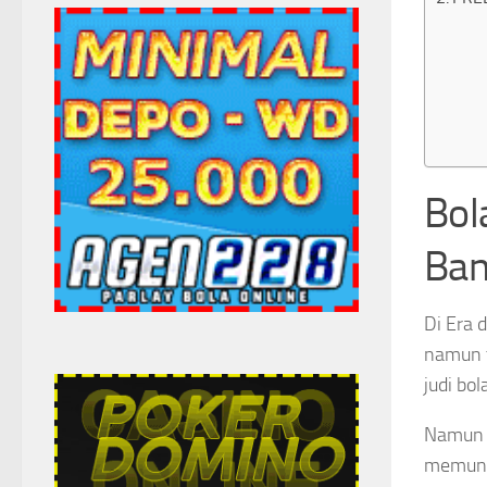
Bol
Ban
Di Era 
namun t
judi bo
Namun t
memungk