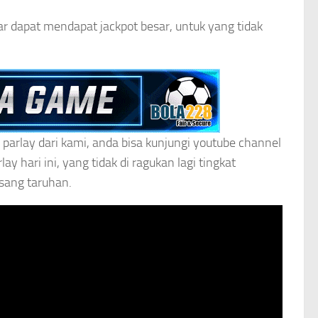
ar dapat mendapat jackpot besar, untuk yang tidak
parlay dari kami, anda bisa kunjungi youtube channel
y hari ini, yang tidak di ragukan lagi tingkat
sang taruhan.