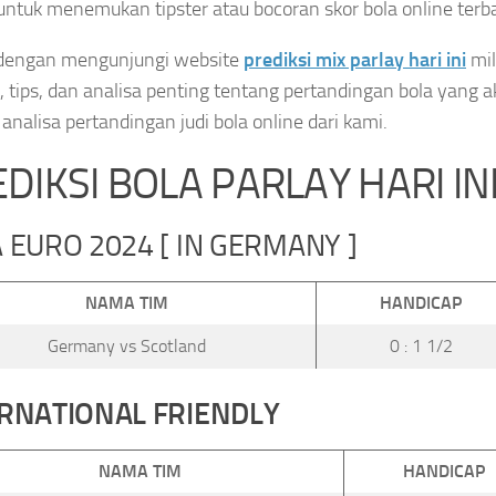
ntuk menemukan tipster atau bocoran skor bola online terbai
dengan mengunjungi website
prediksi mix parlay hari ini
mil
s, tips, dan analisa penting tentang pertandingan bola yang a
analisa pertandingan judi bola online dari kami.
DIKSI BOLA PARLAY HARI IN
 EURO 2024 [ IN GERMANY ]
NAMA TIM
HANDICAP
Germany vs Scotland
0 : 1 1/2
RNATIONAL FRIENDLY
NAMA TIM
HANDICAP