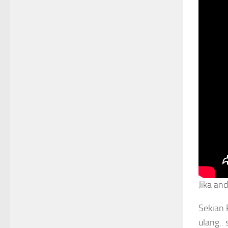
Jika an
Sekian 
ulang..