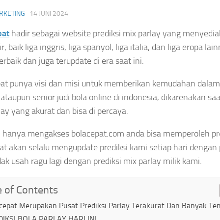
RKETING
·
14 JUNI 2024
pat
hadir sebagai website prediksi mix parlay yang menyediak
r, baik liga inggris, liga spanyol, liga italia, dan liga eropa
erbaik dan juga terupdate di era saat ini.
at punya visi dan misi untuk memberikan kemudahan dalam
ataupun senior judi bola online di indonesia, dikarenakan sa
lay yang akurat dan bisa di percaya.
hanya mengakses bolacepat.com anda bisa memperoleh predik
at akan selalu mengupdate prediksi kami setiap hari dengan p
dak usah ragu lagi dengan prediksi mix parlay milik kami.
e of Contents
cepat Merupakan Pusat Prediksi Parlay Terakurat Dan Banyak T
IKSI BOLA PARLAY HARI INI