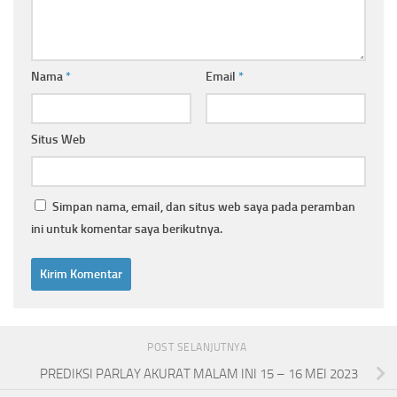
Nama
*
Email
*
Situs Web
Simpan nama, email, dan situs web saya pada peramban
ini untuk komentar saya berikutnya.
POST SELANJUTNYA
PREDIKSI PARLAY AKURAT MALAM INI 15 – 16 MEI 2023