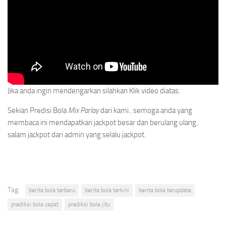
Jika anda ingin mendengarkan silahkan Klik video diatas.
Sekian Predisi Bola
Mix Parlay
dari kami.. semoga anda yang
membaca ini mendapatkan jackpot besar dan berulang ulang..
salam jackpot dari admin yang selalu jackpot.
Tag:
berita bola terbaru
berita bola terkini
berita bola terupdate
prediksi bola cepat
prediksi bola jitu