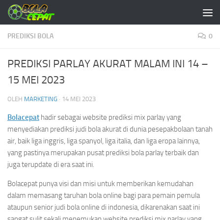
Skip to content
PREDIKSI BOLA
0
PREDIKSI PARLAY AKURAT MALAM INI 14 –
15 MEI 2023
OLEH
MARKETING
·
14 MEI 2023
Bolacepat
hadir sebagai website prediksi mix parlay yang
menyediakan prediksi judi bola akurat di dunia pesepakbolaan tanah
air, baik liga inggris, liga spanyol, liga italia, dan liga eropa lainnya,
yang pastinya merupakan pusat prediksi bola parlay terbaik dan
juga terupdate di era saat ini.
Bolacepat punya visi dan misi untuk memberikan kemudahan
dalam memasang taruhan bola online bagi para pemain pemula
ataupun senior judi bola online di indonesia, dikarenakan saat ini
sangat sulit sekali menemukan website prediksi mix parlay yang