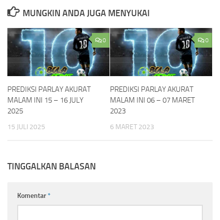
MUNGKIN ANDA JUGA MENYUKAI
0
0
PREDIKSI PARLAY AKURAT
PREDIKSI PARLAY AKURAT
MALAM INI 15 – 16 JULY
MALAM INI 06 – 07 MARET
2025
2023
15 JULI 2025
6 MARET 2023
TINGGALKAN BALASAN
Komentar
*