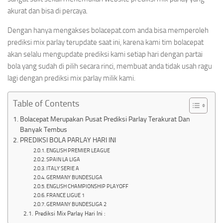
akurat dan bisa di percaya.
Dengan hanya mengakses bolacepat.com anda bisa memperoleh
prediksi mix parlay terupdate saat ini, karena kami tim bolacepat
akan selalu mengupdate prediksi kami setiap hari dengan partai
bola yang sudah di pilih secara rinci, membuat anda tidak usah ragu
lagi dengan prediksi mix parlay milik kami.
Table of Contents
Bolacepat Merupakan Pusat Prediksi Parlay Terakurat Dan
Banyak Tembus
PREDIKSI BOLA PARLAY HARI INI
ENGLISH PREMIER LEAGUE
SPAIN LA LIGA
ITALY SERIE A
GERMANY BUNDESLIGA
ENGLISH CHAMPIONSHIP PLAYOFF
FRANCE LIGUE 1
GERMANY BUNDESLIGA 2
Prediksi Mix Parlay Hari Ini :