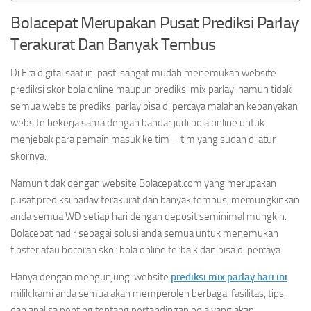
Bolacepat Merupakan Pusat Prediksi Parlay
Terakurat Dan Banyak Tembus
Di Era digital saat ini pasti sangat mudah menemukan website
prediksi skor bola online maupun prediksi mix parlay, namun tidak
semua website prediksi parlay bisa di percaya malahan kebanyakan
website bekerja sama dengan bandar judi bola online untuk
menjebak para pemain masuk ke tim – tim yang sudah di atur
skornya.
Namun tidak dengan website Bolacepat.com yang merupakan
pusat prediksi parlay terakurat dan banyak tembus, memungkinkan
anda semua WD setiap hari dengan deposit seminimal mungkin.
Bolacepat hadir sebagai solusi anda semua untuk menemukan
tipster atau bocoran skor bola online terbaik dan bisa di percaya.
Hanya dengan mengunjungi website
prediksi mix parlay hari ini
milik kami anda semua akan memperoleh berbagai fasilitas, tips,
dan analisa penting tentang pertandingan bola yang akan