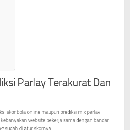
ksi Parlay Terakurat Dan
si skor bola online maupun prediksi mix parlay,
an kebanyakan website bekerja sama dengan bandar
g sudah di atur skornya.