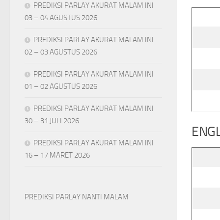
PREDIKSI PARLAY AKURAT MALAM INI
03 – 04 AGUSTUS 2026
PREDIKSI PARLAY AKURAT MALAM INI
02 – 03 AGUSTUS 2026
PREDIKSI PARLAY AKURAT MALAM INI
01 – 02 AGUSTUS 2026
PREDIKSI PARLAY AKURAT MALAM INI
30 – 31 JULI 2026
ENGL
PREDIKSI PARLAY AKURAT MALAM INI
16 – 17 MARET 2026
PREDIKSI PARLAY NANTI MALAM