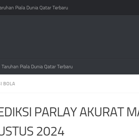
aruhan Piala Dunia Qatar Terbaru
 Taruhan Piala Dunia Qatar Terbaru
I BOLA
EDIKSI PARLAY AKURAT MA
USTUS 2024