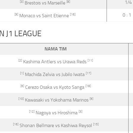
1/4 
[3]
[8]
Brestois vs Marseille
0 : 1
[9]
[16]
Monaco vs Saint Etienne
N J1 LEAGUE
NAMA TIM
[2]
[11]
Kashima Antlers vs Urawa Reds
[1]
[17]
Machida Zelvia vs Jubilo Iwata
[6]
[18]
Cerezo Osaka vs Kyoto Sanga
[10]
[9]
Kawasaki vs Yokohama Marinos
[12]
[3]
Nagoya vs Hiroshima
[16]
[15]
Shonan Bellmare vs Kashiwa Reysol