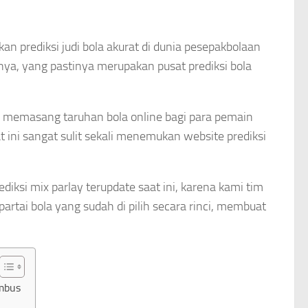
an prediksi judi bola akurat di dunia pesepakbolaan
 lainnya, yang pastinya merupakan pusat prediksi bola
 memasang taruhan bola online bagi para pemain
at ini sangat sulit sekali menemukan website prediksi
si mix parlay terupdate saat ini, karena kami tim
artai bola yang sudah di pilih secara rinci, membuat
embus