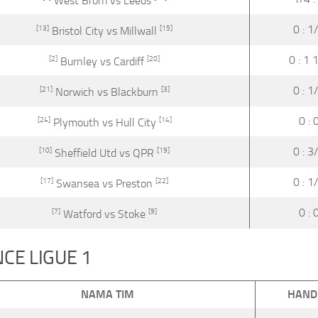
West Brom vs Leeds
0 : 1
[13]
[15]
Bristol City vs Millwall
0 : 1 
[2]
[20]
Burnley vs Cardiff
0 : 1
[21]
[3]
Norwich vs Blackburn
0 : 
[24]
[14]
Plymouth vs Hull City
0 : 3
[10]
[19]
Sheffield Utd vs QPR
0 : 1
[17]
[22]
Swansea vs Preston
0 : 
[7]
[9]
Watford vs Stoke
CE LIGUE 1
NAMA TIM
HAND