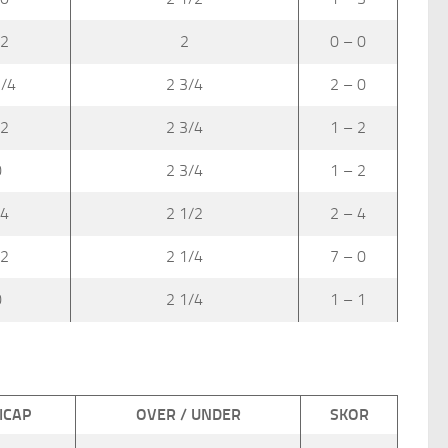
/2
2
0 – 0
1/4
2 3/4
2 – 0
/2
2 3/4
1 – 2
0
2 3/4
1 – 2
/4
2 1/2
2 – 4
/2
2 1/4
7 – 0
0
2 1/4
1 – 1
ICAP
OVER / UNDER
SKOR