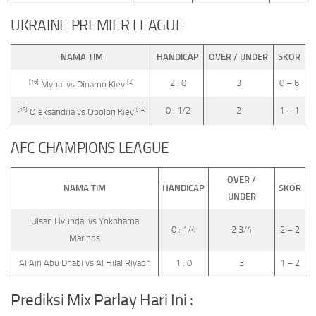
UKRAINE PREMIER LEAGUE
NAMA TIM
HANDICAP
OVER / UNDER
SKOR
2 : 0
3
0 – 6
[16]
[2]
Mynai vs Dinamo Kiev
0 : 1/2
2
1 – 1
[12]
[14]
Oleksandria vs Obolon Kiev
AFC CHAMPIONS LEAGUE
OVER /
NAMA TIM
HANDICAP
SKOR
UNDER
Ulsan Hyundai vs Yokohama
0 : 1/4
2 3/4
2 – 2
Marinos
Al Ain Abu Dhabi vs Al Hilal Riyadh
1 : 0
3
1 – 2
Prediksi Mix Parlay Hari Ini :