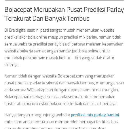
Bolacepat Merupakan Pusat Prediksi Parlay
Terakurat Dan Banyak Tembus
Di Era digital saat ini pasti sangat mudah menemukan website
prediksi skor bola online maupun prediksi mix parlay, namun tidak
semua website prediksi parlay bisa di percaya malahan kebanyakan
website bekerja sama dengan bandar judi bola online untuk
menjebak para pemain masuk ke tim – tim yang sudah di atur
skornya.
Namun tidak dengan website Bolacepat.com yang merupakan
pusat prediksi parlay terakurat dan banyak tembus, memungkinkan
anda semua WD setiap hari dengan deposit seminimal mungkin.
Bolacepat hadir sebagai solusi anda semua untuk menemukan
tipster atau bocoran skor bola online terbaik dan bisa di percaya.
Hanya dengan mengunjungi website
prediksi mix parlay hari ini
milik kami anda semua akan memperoleh berbagai fasilitas, tips,
dan analisa penting tentang pertandingan bola yang akan