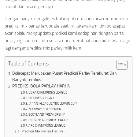
akurat dan bisa di percaya.
Dengan hanya mengakses bolacepat.com anda bisa memperoleh
prediksi mix parlay terupdate saat ini, karena kami tim bolacepat
akan selalu mengupdate prediksi kami setiap hari dengan partai
bola yang sudah di pilih secara rinci, membuat anda tidak usah ragu
lagi dengan prediksi mix parlay milik kami.
Table of Contents
Bolacepat Merupakan Pusat Prediksi Parlay Terakurat Dan
Banyak Tembus
PREDIKSI BOLA PARLAY HARI INI
UEFA CHAMPIONS LEAGUE
INDONESIA LIGA 1
JAPAN J-LEAGUE YBC LEVAIN CUP
NORWAY ELITESERIEN
SCOTLAND PREMIERSHIP
UKRAINE PREMIER LEAGUE
AFC CHAMPIONS LEAGUE
Prediksi Mix Parlay Hari Ini :