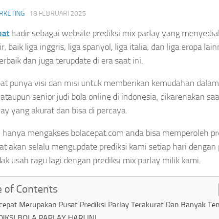
RKETING
·
18 FEBRUARI 2025
pat
hadir sebagai website prediksi mix parlay yang menyediak
r, baik liga inggris, liga spanyol, liga italia, dan liga eropa
erbaik dan juga terupdate di era saat ini.
at punya visi dan misi untuk memberikan kemudahan dalam
ataupun senior judi bola online di indonesia, dikarenakan sa
lay yang akurat dan bisa di percaya.
hanya mengakses bolacepat.com anda bisa memperoleh predik
at akan selalu mengupdate prediksi kami setiap hari dengan p
dak usah ragu lagi dengan prediksi mix parlay milik kami.
e of Contents
cepat Merupakan Pusat Prediksi Parlay Terakurat Dan Banyak T
IKSI BOLA PARLAY HARI INI