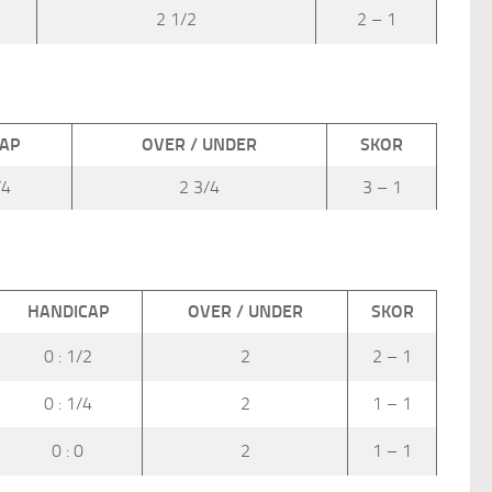
2 1/2
2 – 1
AP
OVER / UNDER
SKOR
/4
2 3/4
3 – 1
HANDICAP
OVER / UNDER
SKOR
0 : 1/2
2
2 – 1
0 : 1/4
2
1 – 1
0 : 0
2
1 – 1