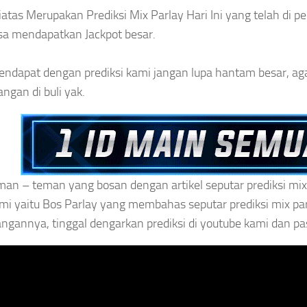
iatas Merupakan Prediksi Mix Parlay Hari Ini yang telah di
sa mendapatkan Jackpot besar.
pendapat dengan prediksi kami jangan lupa hantam besar, ag
angan di buli yak.
man – teman yang bosan dengan artikel seputar prediksi mix 
ami yaitu Bos Parlay yang membahas seputar prediksi mix parla
gannya, tinggal dengarkan prediksi di youtube kami dan pa