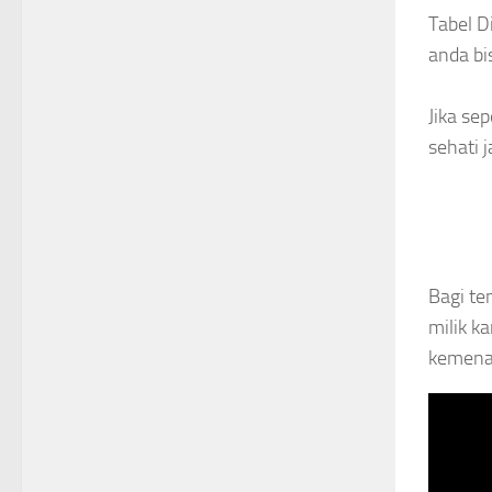
Tabel D
anda bi
Jika se
sehati j
Bagi te
milik k
kemenan