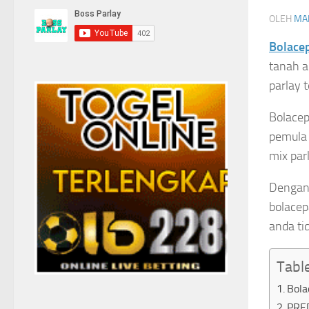
OLEH
MA
Bolace
tanah ai
parlay t
Bolacep
pemula 
mix par
Dengan 
bolacep
anda ti
Tabl
Bola
PRED