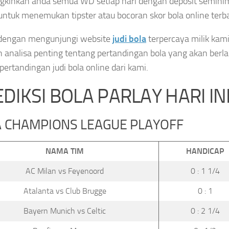
inkan anda semua WD setiap hari dengan deposit seminimal
ntuk menemukan tipster atau bocoran skor bola online terbai
dengan mengunjungi website
judi bola
terpercaya milik kam
an analisa penting tentang pertandingan bola yang akan berla
pertandingan judi bola online dari kami.
DIKSI BOLA PARLAY HARI IN
 CHAMPIONS LEAGUE PLAYOFF
NAMA TIM
HANDICAP
AC Milan vs Feyenoord
0 : 1 1/4
Atalanta vs Club Brugge
0 : 1
Bayern Munich vs Celtic
0 : 2 1/4