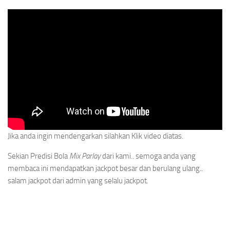
Jika anda ingin mendengarkan silahkan Klik video diatas.
Sekian Predisi Bola
Mix Parlay
dari kami.. semoga anda yang
membaca ini mendapatkan jackpot besar dan berulang ulang..
salam jackpot dari admin yang selalu jackpot.