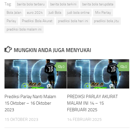
Tag:
berita bola terbaru
berita bola terkini
berita bola terupdate
Bola Jalan
euro 2024
Judi Bola
judi bola online
Mix Parlay
Parlay
Prediksi Bola Akurat
prediksi bola hari ini
prediksi bola jitu
prediksi bola malam ini
MUNGKIN ANDA JUGA MENYUKAI
0
0
Prediksi Parlay Nanti Malam
PREDIKSI PARLAY AKURAT
15 Oktober – 16 Oktober
MALAM INI 14 – 15
2023
FEBRUARI 2025
15 OKTOBER 2023
14 FEBRUARI 2025