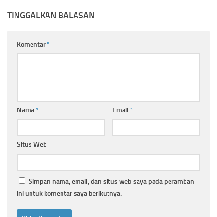
TINGGALKAN BALASAN
Komentar
*
Nama
*
Email
*
Situs Web
Simpan nama, email, dan situs web saya pada peramban
ini untuk komentar saya berikutnya.