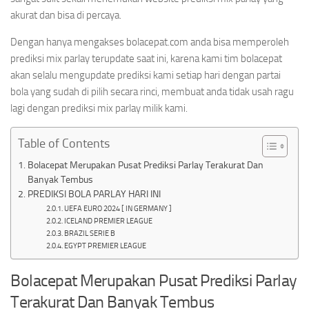
akurat dan bisa di percaya.
Dengan hanya mengakses bolacepat.com anda bisa memperoleh
prediksi mix parlay terupdate saat ini, karena kami tim bolacepat
akan selalu mengupdate prediksi kami setiap hari dengan partai
bola yang sudah di pilih secara rinci, membuat anda tidak usah ragu
lagi dengan prediksi mix parlay milik kami.
Table of Contents
Bolacepat Merupakan Pusat Prediksi Parlay Terakurat Dan
Banyak Tembus
PREDIKSI BOLA PARLAY HARI INI
UEFA EURO 2024 [ IN GERMANY ]
ICELAND PREMIER LEAGUE
BRAZIL SERIE B
EGYPT PREMIER LEAGUE
Bolacepat Merupakan Pusat Prediksi Parlay
Terakurat Dan Banyak Tembus