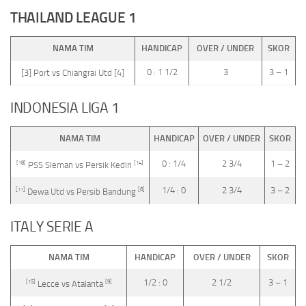
THAILAND LEAGUE 1
NAMA TIM
HANDICAP
OVER / UNDER
SKOR
0 : 1 1/2
3
3 – 1
[3]
Port vs
Chiangrai Utd
[4]
INDONESIA LIGA 1
NAMA TIM
HANDICAP
OVER / UNDER
SKOR
0 : 1/4
2 3/4
1 – 2
[18]
[14]
PSS Sleman vs Persik Kediri
1/4 : 0
2 3/4
3 – 2
[11]
[6]
Dewa Utd vs Persib Bandung
ITALY SERIE A
NAMA TIM
HANDICAP
OVER / UNDER
SKOR
1/2 : 0
2 1/2
3 – 1
[15]
[9]
Lecce vs Atalanta