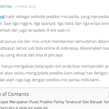
RKETING
·
19 APRIL 2025
pat
hadir sebagai website prediksi mix parlay yang menyediak
r, baik liga inggris, liga spanyol, liga italia, dan liga eropa
erbaik dan juga terupdate di era saat ini.
at punya visi dan misi untuk memberikan kemudahan dalam
ataupun senior judi bola online di indonesia, dikarenakan sa
lay yang akurat dan bisa di percaya.
hanya mengakses bolacepat.com anda bisa memperoleh predik
at akan selalu mengupdate prediksi kami setiap hari dengan p
dak usah ragu lagi dengan prediksi mix parlay milik kami.
e of Contents
cepat Merupakan Pusat Prediksi Parlay Terakurat Dan Banyak T
IKSI BOLA PARLAY HARI INI