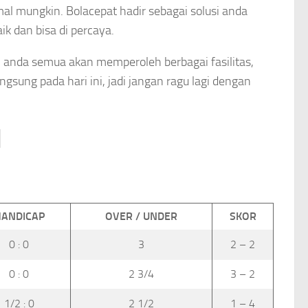
 mungkin. Bolacepat hadir sebagai solusi anda
k dan bisa di percaya.
i anda semua akan memperoleh berbagai fasilitas,
ngsung pada hari ini, jadi jangan ragu lagi dengan
I
ANDICAP
OVER / UNDER
SKOR
0 : 0
3
2 – 2
0 : 0
2 3/4
3 – 2
1/2 : 0
2 1/2
1 – 4