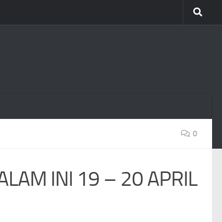
0
LAM INI 19 – 20 APRIL