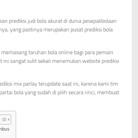
an prediksi judi bola akurat di dunia pesepakbolaan
 lainnya, yang pastinya merupakan pusat prediksi bola
 memasang taruhan bola online bagi para pemain
at ini sangat sulit sekali menemukan website prediksi
si mix parlay terupdate saat ini, karena kami tim
artai bola yang sudah di pilih secara rinci, membuat
embus