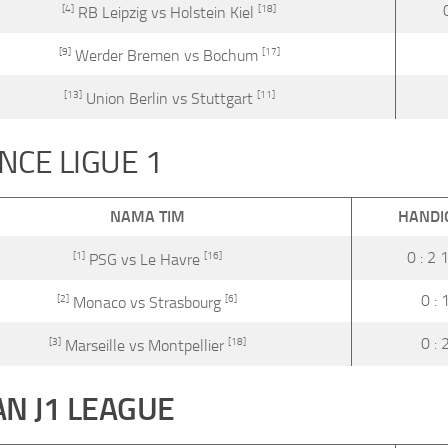
[4]
[18]
RB Leipzig vs Holstein Kiel
[9]
[17]
Werder Bremen vs Bochum
[13]
[11]
Union Berlin vs Stuttgart
NCE LIGUE 1
NAMA TIM
HANDI
0 : 2 
[1]
[16]
PSG vs Le Havre
0 : 
[2]
[6]
Monaco vs Strasbourg
0 : 
[3]
[18]
Marseille vs Montpellier
AN J1 LEAGUE