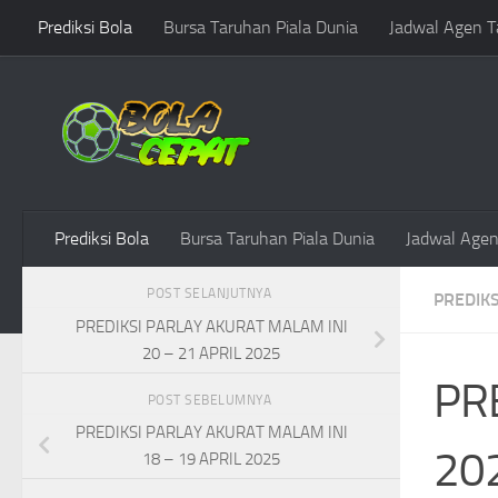
Prediksi Bola
Bursa Taruhan Piala Dunia
Jadwal Agen T
Skip to content
Prediksi Bola
Bursa Taruhan Piala Dunia
Jadwal Agen
POST SELANJUTNYA
PREDIKS
PREDIKSI PARLAY AKURAT MALAM INI
20 – 21 APRIL 2025
PR
POST SEBELUMNYA
PREDIKSI PARLAY AKURAT MALAM INI
20
18 – 19 APRIL 2025