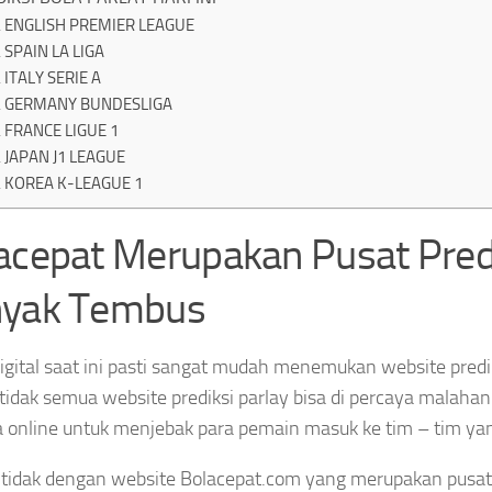
ENGLISH PREMIER LEAGUE
SPAIN LA LIGA
ITALY SERIE A
GERMANY BUNDESLIGA
FRANCE LIGUE 1
JAPAN J1 LEAGUE
KOREA K-LEAGUE 1
acepat Merupakan Pusat Predi
yak Tembus
digital saat ini pasti sangat mudah menemukan website predik
idak semua website prediksi parlay bisa di percaya malah
la online untuk menjebak para pemain masuk ke tim – tim yan
idak dengan website Bolacepat.com yang merupakan pusat p