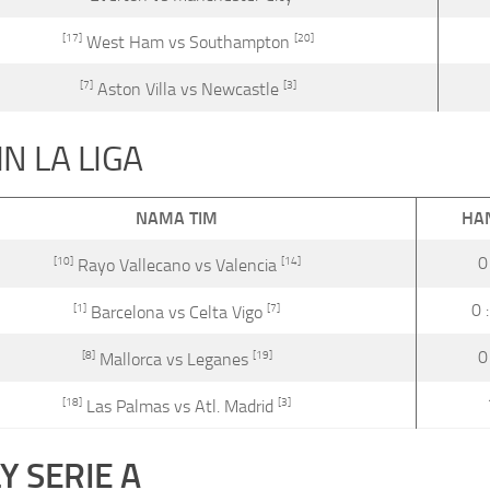
[17]
[20]
West Ham vs Southampton
[7]
[3]
Aston Villa vs Newcastle
N LA LIGA
NAMA TIM
HA
0
[10]
[14]
Rayo Vallecano vs Valencia
0 
[1]
[7]
Barcelona vs Celta Vigo
0
[8]
[19]
Mallorca vs Leganes
[18]
[3]
Las Palmas vs Atl. Madrid
Y SERIE A