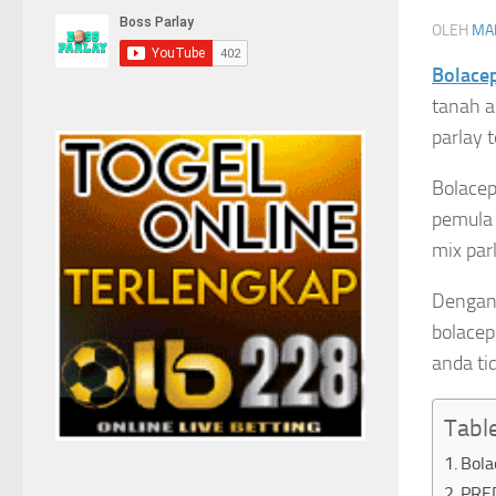
OLEH
MA
Bolace
tanah ai
parlay t
Bolacep
pemula 
mix par
Dengan 
bolacep
anda ti
Tabl
Bola
PRED