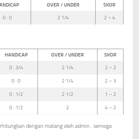
ANDICAP
OVER / UNDER
SKOR
0 : 0
2 1/4
2 – 4
HANDICAP
OVER / UNDER
SKOR
0 : 3/4
2 1/4
2 – 2
0 : 0
2 1/4
2 – 3
0 : 1/2
2 1/2
1 – 2
0 : 1/2
2
4 – 2
 perhitungkan dengan matang oleh admin.. semoga