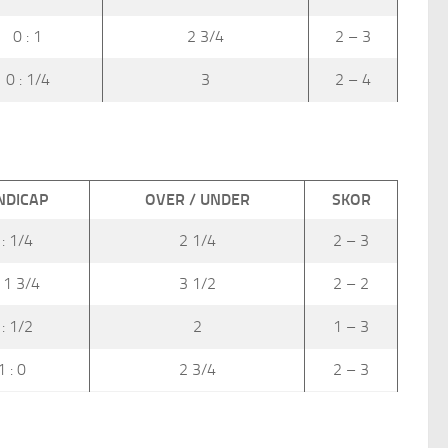
0 : 1
2 3/4
2 – 3
0 : 1/4
3
2 – 4
NDICAP
OVER / UNDER
SKOR
 : 1/4
2 1/4
2 – 3
: 1 3/4
3 1/2
2 – 2
 : 1/2
2
1 – 3
1 : 0
2 3/4
2 – 3