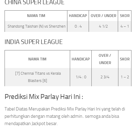
CHINA SUPER LEAGUE
NAMA TIM
HANDICAP
OVER / UNDER
SKOR
Shandong Taishan (N) vs Shenzhen
0 : 4
4 1/2
4 – 1
INDIA SUPER LEAGUE
OVER /
NAMA TIM
HANDICAP
SKOR
UNDER
[7] Chennai Titans vs Kerala
1/4 : 0
2 3/4
1 – 2
Blasters [6]
Prediksi Mix Parlay Hari Ini :
Tabel Diatas Merupakan Prediksi Mix Parlay Hari Ini yang telah di
perhitungkan dengan matang oleh admin.. semoga anda bisa
mendapatkan Jackpot besar.