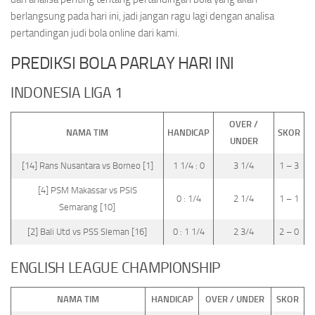
berlangsung pada hari ini, jadi jangan ragu lagi dengan analisa
pertandingan judi bola online dari kami.
PREDIKSI BOLA PARLAY HARI INI
INDONESIA LIGA 1
OVER /
NAMA TIM
HANDICAP
SKOR
UNDER
[14] Rans Nusantara vs Borneo [1]
1 1/4 : 0
3 1/4
1 – 3
[4] PSM Makassar vs PSIS
0 : 1/4
2 1/4
1 – 1
Semarang [10]
[2] Bali Utd vs PSS Sleman [16]
0 : 1 1/4
2 3/4
2 – 0
ENGLISH LEAGUE CHAMPIONSHIP
NAMA TIM
HANDICAP
OVER / UNDER
SKOR