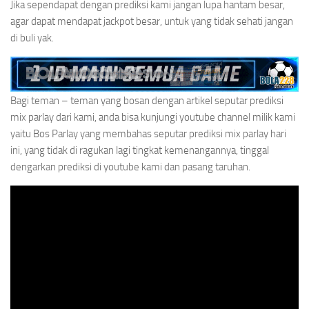
Jika sependapat dengan prediksi kami jangan lupa hantam besar,
agar dapat mendapat jackpot besar, untuk yang tidak sehati jangan
di buli yak.
Bagi teman – teman yang bosan dengan artikel seputar prediksi
mix parlay dari kami, anda bisa kunjungi youtube channel milik kami
yaitu Bos Parlay yang membahas seputar prediksi mix parlay hari
ini, yang tidak di ragukan lagi tingkat kemenangannya, tinggal
dengarkan prediksi di youtube kami dan pasang taruhan.