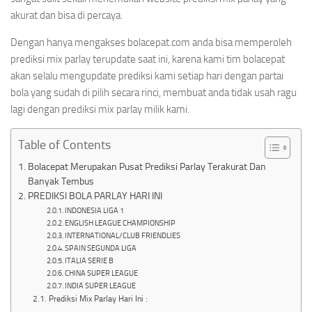
akurat dan bisa di percaya.
Dengan hanya mengakses bolacepat.com anda bisa memperoleh
prediksi mix parlay terupdate saat ini, karena kami tim bolacepat
akan selalu mengupdate prediksi kami setiap hari dengan partai
bola yang sudah di pilih secara rinci, membuat anda tidak usah ragu
lagi dengan prediksi mix parlay milik kami.
Table of Contents
Bolacepat Merupakan Pusat Prediksi Parlay Terakurat Dan
Banyak Tembus
PREDIKSI BOLA PARLAY HARI INI
INDONESIA LIGA 1
ENGLISH LEAGUE CHAMPIONSHIP
INTERNATIONAL/CLUB FRIENDLIES
SPAIN SEGUNDA LIGA
ITALIA SERIE B
CHINA SUPER LEAGUE
INDIA SUPER LEAGUE
Prediksi Mix Parlay Hari Ini :