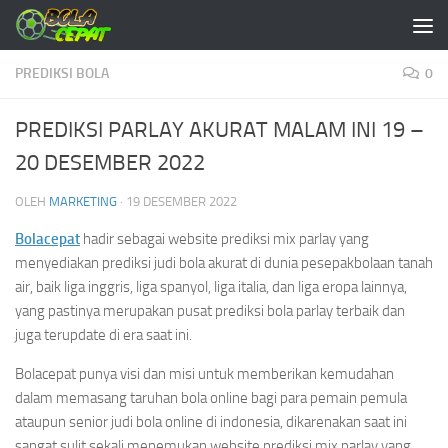
Skip to content
PREDIKSI BOLA
0
PREDIKSI PARLAY AKURAT MALAM INI 19 –
20 DESEMBER 2022
OLEH
MARKETING
·
19 DESEMBER 2022
Bolacepat
hadir sebagai website prediksi mix parlay yang
menyediakan prediksi judi bola akurat di dunia pesepakbolaan tanah
air, baik liga inggris, liga spanyol, liga italia, dan liga eropa lainnya,
yang pastinya merupakan pusat prediksi bola parlay terbaik dan
juga terupdate di era saat ini.
Bolacepat punya visi dan misi untuk memberikan kemudahan
dalam memasang taruhan bola online bagi para pemain pemula
ataupun senior judi bola online di indonesia, dikarenakan saat ini
sangat sulit sekali menemukan website prediksi mix parlay yang