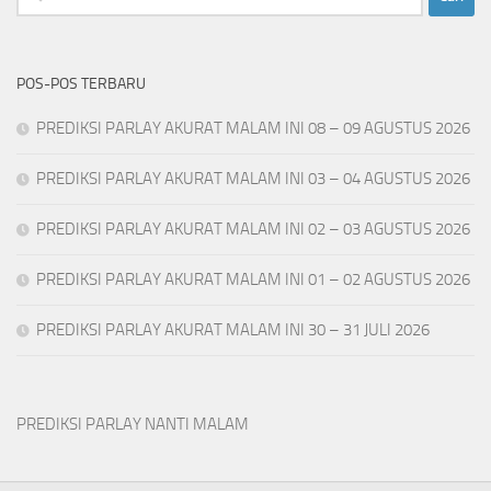
untuk:
POS-POS TERBARU
PREDIKSI PARLAY AKURAT MALAM INI 08 – 09 AGUSTUS 2026
PREDIKSI PARLAY AKURAT MALAM INI 03 – 04 AGUSTUS 2026
PREDIKSI PARLAY AKURAT MALAM INI 02 – 03 AGUSTUS 2026
PREDIKSI PARLAY AKURAT MALAM INI 01 – 02 AGUSTUS 2026
PREDIKSI PARLAY AKURAT MALAM INI 30 – 31 JULI 2026
PREDIKSI PARLAY NANTI MALAM