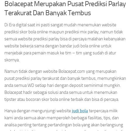
Bolacepat Merupakan Pusat Prediksi Parlay
Terakurat Dan Banyak Tembus
Di Era digital saat ini pasti sangat mudah menemukan website
prediksi skor bola online maupun prediksi mix parlay, namun tidak
semua website prediksi parlay bisa di percaya malahan kebanyakan
website bekerja sama dengan bandar judi bola online untuk
menjebak para pemain masuk ke tim – tim yang sudah di atur
skornya.
Namun tidak dengan website Bolacepat.com yang merupakan
pusat prediksi parlay terakurat dan banyak tembus, memungkinkan
anda semua WD setiap hari dengan deposit seminimal mungkin.
Bolacepat hadir sebagai solusi anda semua untuk menemukan
tipster atau bocoran skor bola online terbaik dan bisa di percaya.
Hanya dengan mengunjungi website
judi bola
terpercaya milik
kami anda semua akan memperoleh berbagai fasilitas, tips, dan
analisa penting tentang pertandingan bola yang akan berlangsung