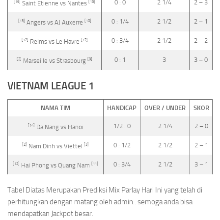
0 : 0
2 1/4
2 – 3
[16]
[15]
Saint Etienne vs Nantes
0 : 1/4
2 1/2
2 – 1
[13]
[10]
Angers vs AJ Auxerre
0 : 3/4
2 1/2
2 – 2
[12]
[17]
Reims vs Le Havre
0 : 1
3
3 – 0
[2]
[9]
Marseille vs Strasbourg
VIETNAM LEAGUE 1
NAMA TIM
HANDICAP
OVER / UNDER
SKOR
1/2 : 0
2 1/4
2 – 0
[14]
Da Nang vs Hanoi
0 : 1/2
2 1/2
2 – 1
[2]
[3]
Nam Dinh vs Viettel
0 : 3/4
2 1/2
3 – 1
[12]
[11]
Hai Phong vs Quang Nam
Tabel Diatas Merupakan Prediksi Mix Parlay Hari Ini yang telah di
perhitungkan dengan matang oleh admin.. semoga anda bisa
mendapatkan Jackpot besar.