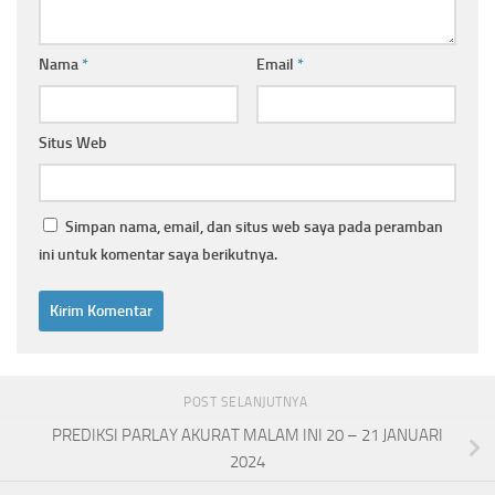
Nama
*
Email
*
Situs Web
Simpan nama, email, dan situs web saya pada peramban
ini untuk komentar saya berikutnya.
POST SELANJUTNYA
PREDIKSI PARLAY AKURAT MALAM INI 20 – 21 JANUARI
2024