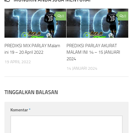
0
0
PREDIKSI MIX PARLAY Malam
PREDIKSI PARLAY AKURAT
ini 19 – 20 April 2022
MALAM INI 14 – 15 JANUARI
2024
19 APRIL 2022
14 JANUARI 2024
TINGGALKAN BALASAN
Komentar
*