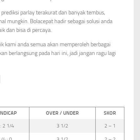
rediksi parlay terakurat dan banyak tembus,
 mungkin. Bolacepat hadir sebagai solusi anda
k dan bisa di percaya.
ik kami anda semua akan memperoleh berbagai
kan berlangsung pada hari ini, jadi jangan ragu lagi
I
NDICAP
OVER / UNDER
SKOR
 : 2 1/4
3 1/2
2 – 1
1/4 : 0
3 1/2
2 – 2