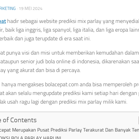
RKETING
·
19 MEI 2024
pat
hadir sebagai website prediksi mix parlay yang menyediak
r, baik liga inggris, liga spanyol, liga italia, dan liga eropa
erbaik dan juga terupdate di era saat ini.
at punya visi dan misi untuk memberikan kemudahan dalam
ataupun senior judi bola online di indonesia, dikarenakan sa
lay yang akurat dan bisa di percaya.
hanya mengakses bolacepat.com anda bisa memperoleh predik
at akan selalu mengupdate prediksi kami setiap hari dengan p
dak usah ragu lagi dengan prediksi mix parlay milik kami.
e of Contents
cepat Merupakan Pusat Prediksi Parlay Terakurat Dan Banyak T
IKSI BOLA PARLAY HARI INI