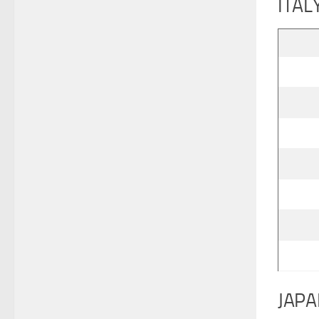
ITAL
JAPA