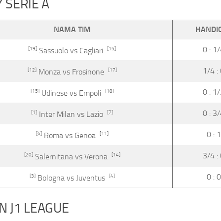
Y SERIE A
NAMA TIM
HANDI
0 : 1
[19]
[15]
Sassuolo vs Cagliari
1/4 :
[12]
[17]
Monza vs Frosinone
0 : 1
[15]
[18]
Udinese vs Empoli
0 : 3
[1]
[7]
Inter Milan vs Lazio
0 : 1
[6]
[11]
Roma vs Genoa
3/4 :
[20]
[14]
Salernitana vs Verona
0 : 0
[3]
[4]
Bologna vs Juventus
N J1 LEAGUE