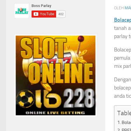
OLEH
MA
Bolace
tanah ai
parlay t
Bolacep
pemula 
mix par
Dengan 
bolacep
anda ti
Tabl
Bola
PRED