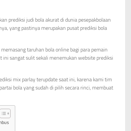
an prediksi judi bola akurat di dunia pesepakbolaan
 lainnya, yang pastinya merupakan pusat prediksi bola
 memasang taruhan bola online bagi para pemain
at ini sangat sulit sekali menemukan website prediksi
si mix parlay terupdate saat ini, karena kami tim
artai bola yang sudah di pilih secara rinci, membuat
embus