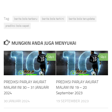
Tag:
berita bola terbaru
berita bola terkini
berita bola terupdate
prediksi bola cepat
MUNGKIN ANDA JUGA MENYUKAI
0
0
PREDIKSI PARLAY AKURAT
PREDIKSI PARLAY AKURAT
MALAM INI 30 – 31 JANUARI
MALAM INI 19 – 20
2024
September 2023
30 JANUARI 2024
19 SEPTEMBER 2023