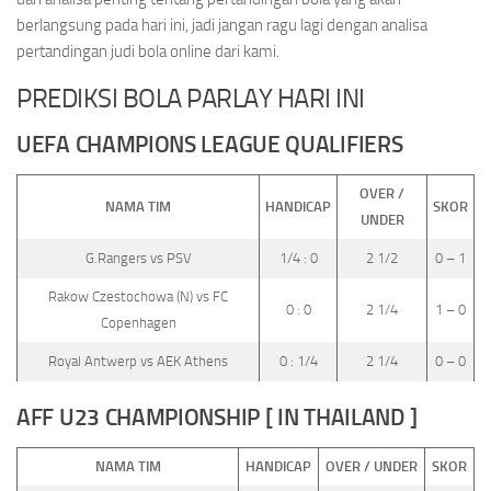
berlangsung pada hari ini, jadi jangan ragu lagi dengan analisa
pertandingan judi bola online dari kami.
PREDIKSI BOLA PARLAY HARI INI
UEFA CHAMPIONS LEAGUE QUALIFIERS
OVER /
NAMA TIM
HANDICAP
SKOR
UNDER
G.Rangers vs PSV
1/4 : 0
2 1/2
0 – 1
Rakow Czestochowa (N) vs FC
0 : 0
2 1/4
1 – 0
Copenhagen
Royal Antwerp vs AEK Athens
0 : 1/4
2 1/4
0 – 0
AFF U23 CHAMPIONSHIP [ IN THAILAND ]
NAMA TIM
HANDICAP
OVER / UNDER
SKOR