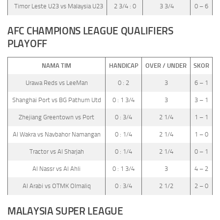
Timor Leste U23 vs Malaysia U23
2 3/4 : 0
3 3/4
0 – 6
AFC CHAMPIONS LEAGUE QUALIFIERS
PLAYOFF
NAMA TIM
HANDICAP
OVER / UNDER
SKOR
Urawa Reds vs LeeMan
0 : 2
3
6 – 1
Shanghai Port vs BG Pathum Utd
0 : 1 3/4
3
3 – 1
Zhejiang Greentown vs Port
0 : 3/4
2 1/4
1 – 1
Al Wakra vs Navbahor Namangan
0 : 1/4
2 1/4
1 – 0
Tractor vs Al Sharjah
0 : 1/4
2 1/4
0 – 1
Al Nassr vs Al Ahli
0 : 1 3/4
3
4 – 2
Al Arabi vs OTMK Olmaliq
0 : 3/4
2 1/2
2 – 0
MALAYSIA SUPER LEAGUE