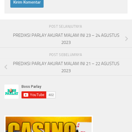
POST SELANJUTNYA
PREDIKSI PARLAY AKURAT MALAM INI 23 – 24 AGUSTUS
2023
POST SEBELUMNYA
PREDIKSI PARLAY AKURAT MALAM INI 21 – 22 AGUSTUS
2023