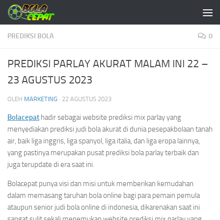
Skip to content
PREDIKSI BOLA
0
PREDIKSI PARLAY AKURAT MALAM INI 22 –
23 AGUSTUS 2023
OLEH
MARKETING
·
22 AGUSTUS 2023
Bolacepat
hadir sebagai website prediksi mix parlay yang
menyediakan prediksi judi bola akurat di dunia pesepakbolaan tanah
air, baik liga inggris, liga spanyol, liga italia, dan liga eropa lainnya,
yang pastinya merupakan pusat prediksi bola parlay terbaik dan
juga terupdate di era saat ini.
Bolacepat punya visi dan misi untuk memberikan kemudahan
dalam memasang taruhan bola online bagi para pemain pemula
ataupun senior judi bola online di indonesia, dikarenakan saat ini
sangat sulit sekali menemukan website prediksi mix parlay yang