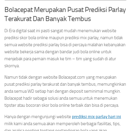
Bolacepat Merupakan Pusat Prediksi Parlay
Terakurat Dan Banyak Tembus
Di Era digital saat ini pasti sangat mudah menemukan website
prediksi skor bola online maupun prediksi mix parlay, namun tidak
semua website prediksi parlay bisa di percaya malahan kebanyakan
website bekerja sama dengan bandar judi bola online untuk
menjebak para pemain masuk ke tim – tim yang sudah di atur
skornya.
Namun tidak dengan website Bolacepat.com yang merupakan
pusat prediksi parlay terakurat dan banyak tembus, memungkinkan
anda semua WD setiap hari dengan deposit seminimal mungkin.
Bolacepat hadir sebagai solusi anda semua untuk menemukan
tipster atau bocoran skor bola online terbaik dan bisa di percaya.
Hanya dengan mengunjungi website
prediksi mix parlay hari ini
milik kami anda semua akan memperoleh berbagai fasilitas, tips,
dan analisa penting tentang pertandingan bola yang akan