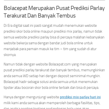
Bolacepat Merupakan Pusat Prediksi Parlay
Terakurat Dan Banyak Tembus
Di Era digital saat ini pasti sangat mudah menemukan website
prediksi skor bola online maupun prediksi mix parlay, namun tidak
semua website prediksi parlay bisa di percaya malahan kebanyakan
website bekerja sama dengan bandar judi bola online untuk
menjebak para pemain masuk ke tim – tim yang sudah di atur
skornya.
Namun tidak dengan website Bolacepat.com yang merupakan
pusat prediksi parlay terakurat dan banyak tembus, memungkinkan
anda semua WD setiap hari dengan deposit seminimal mungkin.
Bolacepat hadir sebagai solusi anda semua untuk menemukan
tipster atau bocoran skor bola online terbaik dan bisa di percaya.
Hanya dengan mengunjungi website
prediksi mix parlay hari ini
milik kami anda semua akan memperoleh berbagai fasilitas, tips,
dan analisa penting tentang pertandingan bola yang akan