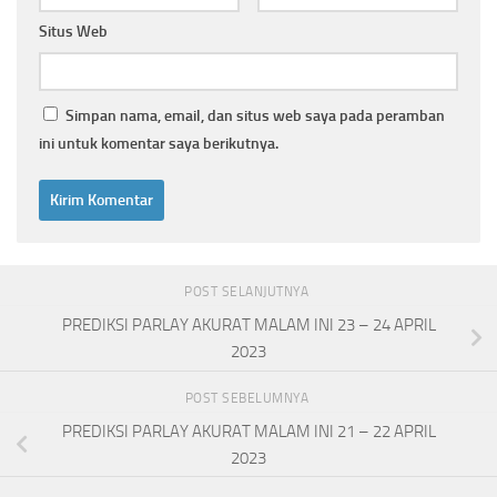
Situs Web
Simpan nama, email, dan situs web saya pada peramban
ini untuk komentar saya berikutnya.
POST SELANJUTNYA
PREDIKSI PARLAY AKURAT MALAM INI 23 – 24 APRIL
2023
POST SEBELUMNYA
PREDIKSI PARLAY AKURAT MALAM INI 21 – 22 APRIL
2023