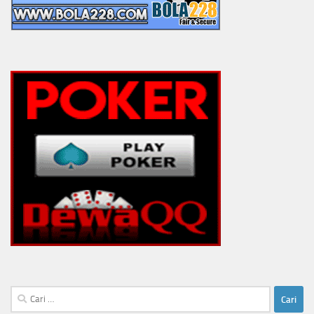
Cari
untuk: