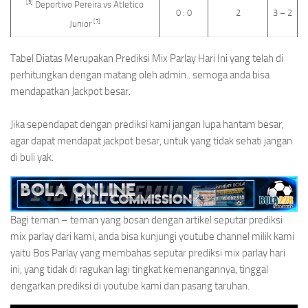
[3]
Deportivo Pereira vs Atletico
0 : 0
2
3 – 2
[7]
Junior
Tabel Diatas Merupakan Prediksi Mix Parlay Hari Ini yang telah di
perhitungkan dengan matang oleh admin.. semoga anda bisa
mendapatkan Jackpot besar.
Jika sependapat dengan prediksi kami jangan lupa hantam besar,
agar dapat mendapat jackpot besar, untuk yang tidak sehati jangan
di buli yak.
Bagi teman – teman yang bosan dengan artikel seputar prediksi
mix parlay dari kami, anda bisa kunjungi youtube channel milik kami
yaitu Bos Parlay yang membahas seputar prediksi mix parlay hari
ini, yang tidak di ragukan lagi tingkat kemenangannya, tinggal
dengarkan prediksi di youtube kami dan pasang taruhan.