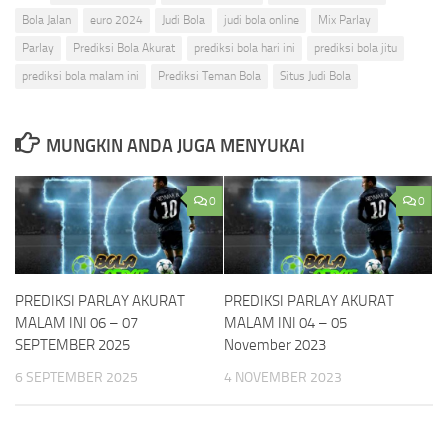
Bola Jalan
euro 2024
Judi Bola
judi bola online
Mix Parlay
Parlay
Prediksi Bola Akurat
prediksi bola hari ini
prediksi bola jitu
prediksi bola malam ini
Prediksi Teman Bola
Situs Judi Bola
MUNGKIN ANDA JUGA MENYUKAI
0
0
PREDIKSI PARLAY AKURAT
PREDIKSI PARLAY AKURAT
MALAM INI 06 – 07
MALAM INI 04 – 05
SEPTEMBER 2025
November 2023
6 SEPTEMBER 2025
4 NOVEMBER 2023