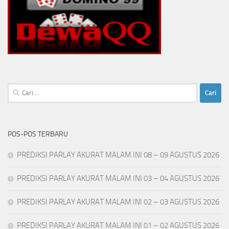
Cari
untuk:
POS-POS TERBARU
PREDIKSI PARLAY AKURAT MALAM INI 08 – 09 AGUSTUS 2026
PREDIKSI PARLAY AKURAT MALAM INI 03 – 04 AGUSTUS 2026
PREDIKSI PARLAY AKURAT MALAM INI 02 – 03 AGUSTUS 2026
PREDIKSI PARLAY AKURAT MALAM INI 01 – 02 AGUSTUS 2026