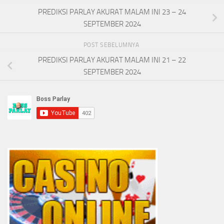
PREDIKSI PARLAY AKURAT MALAM INI 23 – 24
SEPTEMBER 2024
POST SEBELUMNYA
PREDIKSI PARLAY AKURAT MALAM INI 21 – 22
SEPTEMBER 2024