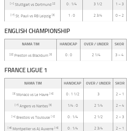
0 : 1/4
3 1/2
1 – 3
[11]
[2]
Stuttgart vs Dortmund
1 : 0
2 3/4
0 – 2
[17]
[3]
St. Pauli vs RB Leipzig
ENGLISH CHAMPIONSHIP
NAMA TIM
HANDICAP
OVER / UNDER
SKOR
0 : 0
2 1/4
3 – 4
[22]
[3]
Preston vs Blackburn
FRANCE LIGUE 1
NAMA TIM
HANDICAP
OVER / UNDER
SKOR
0 : 1 1/2
3
2 – 1
[3]
[10]
Monaco vs Le Havre
1/4 : 0
2 1/4
2 – 4
[17]
[5]
Angers vs Nantes
0 : 1/4
2 1/2
2 – 3
[14]
[12]
Brestois vs Toulouse
0 : 1/4
2 3/4
2 – 1
[18]
[15]
Montpellier vs AJ Auxerre