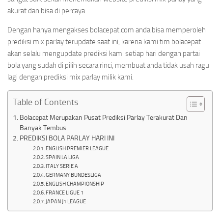
akurat dan bisa di percaya.
Dengan hanya mengakses bolacepat.com anda bisa memperoleh
prediksi mix parlay terupdate saat ini, karena kami tim bolacepat
akan selalu mengupdate prediksi kami setiap hari dengan partai
bola yang sudah di pilih secara rinci, membuat anda tidak usah ragu
lagi dengan prediksi mix parlay milik kami.
Table of Contents
Bolacepat Merupakan Pusat Prediksi Parlay Terakurat Dan
Banyak Tembus
PREDIKSI BOLA PARLAY HARI INI
ENGLISH PREMIER LEAGUE
SPAIN LA LIGA
ITALY SERIE A
GERMANY BUNDESLIGA
ENGLISH CHAMPIONSHIP
FRANCE LIGUE 1
JAPAN J1 LEAGUE