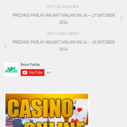
POST SELANJUTNYA
PREDIKSI PARLAY AKURAT MALAM INI 26 – 27 OKTOBER
2024
POST SEBELUMNYA
PREDIKSI PARLAY AKURAT MALAM INI 24 – 25 OKTOBER
2024