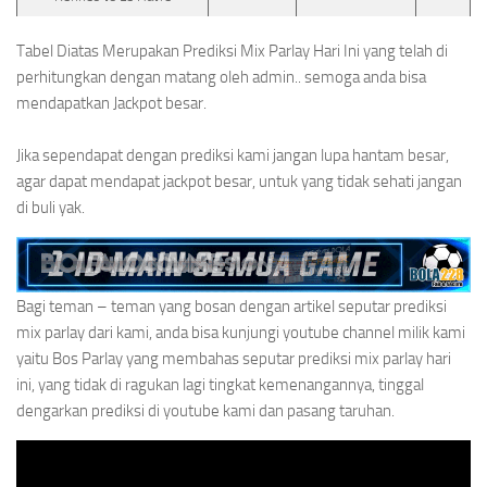
Tabel Diatas Merupakan Prediksi Mix Parlay Hari Ini yang telah di
perhitungkan dengan matang oleh admin.. semoga anda bisa
mendapatkan Jackpot besar.
Jika sependapat dengan prediksi kami jangan lupa hantam besar,
agar dapat mendapat jackpot besar, untuk yang tidak sehati jangan
di buli yak.
Bagi teman – teman yang bosan dengan artikel seputar prediksi
mix parlay dari kami, anda bisa kunjungi youtube channel milik kami
yaitu Bos Parlay yang membahas seputar prediksi mix parlay hari
ini, yang tidak di ragukan lagi tingkat kemenangannya, tinggal
dengarkan prediksi di youtube kami dan pasang taruhan.