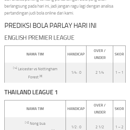
berlangsung pada hari ini, jadi jangan ragu lagi dengan analisa
pertandingan judi bola online dari kami.
PREDIKSI BOLA PARLAY HARI INI
ENGLISH PREMIER LEAGUE
OVER /
NAMA TIM
HANDICAP
SKOR
UNDER
[14]
Leicester vs Nottingham
1/4 : 0
2 1/4
1 – 1
[8]
Forest
THAILAND LEAGUE 1
OVER /
NAMA TIM
HANDICAP
SKOR
UNDER
[12]
Nong bua
1/2 : 0
2 1/2
1 – 2