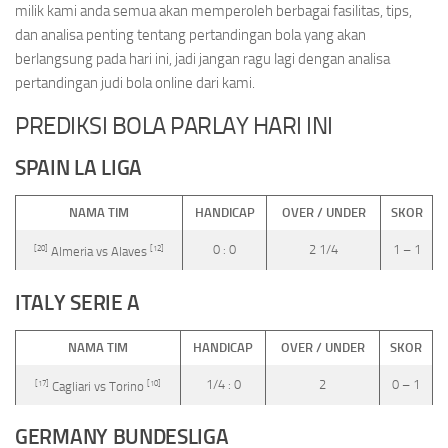
milik kami anda semua akan memperoleh berbagai fasilitas, tips,
dan analisa penting tentang pertandingan bola yang akan
berlangsung pada hari ini, jadi jangan ragu lagi dengan analisa
pertandingan judi bola online dari kami.
PREDIKSI BOLA PARLAY HARI INI
SPAIN LA LIGA
NAMA TIM
HANDICAP
OVER / UNDER
SKOR
0 : 0
2 1/4
1 – 1
[20]
[12]
Almeria vs Alaves
ITALY SERIE A
NAMA TIM
HANDICAP
OVER / UNDER
SKOR
1/4 : 0
2
0 – 1
[17]
[10]
Cagliari vs Torino
GERMANY BUNDESLIGA