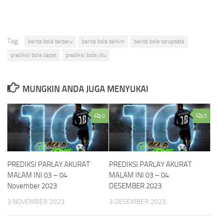
Tag:
berita bola terbaru
berita bola terkini
berita bola terupdate
prediksi bola cepat
prediksi bola jitu
MUNGKIN ANDA JUGA MENYUKAI
0
0
PREDIKSI PARLAY AKURAT
PREDIKSI PARLAY AKURAT
MALAM INI 03 – 04
MALAM INI 03 – 04
November 2023
DESEMBER 2023
3 NOVEMBER 2023
3 DESEMBER 2023