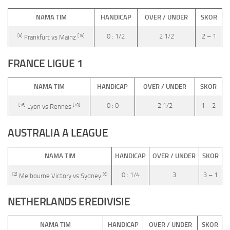
NAMA TIM
HANDICAP
OVER / UNDER
SKOR
0 : 1/2
2 1/2
2 – 1
[6]
[16]
Frankfurt vs Mainz
FRANCE LIGUE 1
NAMA TIM
HANDICAP
OVER / UNDER
SKOR
0 : 0
2 1/2
1 – 2
[16]
[10]
Lyon vs Rennes
AUSTRALIA A LEAGUE
NAMA TIM
HANDICAP
OVER / UNDER
SKOR
0 : 1/4
3
3 – 1
[2]
[6]
Melbourne Victory vs Sydney
NETHERLANDS EREDIVISIE
NAMA TIM
HANDICAP
OVER / UNDER
SKOR