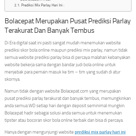
Prediksi Mix Parlay Hari Ini :
Bolacepat Merupakan Pusat Prediksi Parlay
Terakurat Dan Banyak Tembus
Di Era digital saat ini pasti sangat mudah menemukan website
prediksi skor bola online maupun prediksi mix parlay, namun tidak
semua website prediksi parlay bisa di percaya malahan kebanyakan
website bekerja sama dengan bandar judi bola online untuk
menjebak para pemain masuk ke tim – tim yang sudah di atur
skornya.
Namun tidak dengan website Bolacepat.com yang merupakan
pusat prediksi parlay terakurat dan banyak tembus, memungkinkan
anda semua WD setiap hari dengan deposit seminimal mungkin.
Bolacepat hadir sebagai solusi anda semua untuk menemukan
tipster atau bocoran skor bola online terbaik dan bisa di percaya.
Hanya dengan mengunjungi website
prediksi mix parlay hari ini