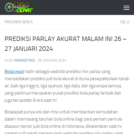
Skip to content
PREDIKSI BOLA
0
PREDIKSI PARLAY AKURAT MALAM INI 26 –
27 JANUARI 2024
OLEH
MARKETING
·
26 JANUARI 2024
Bolacepat
hadir sebagai website prediksi mix parlay yang
menyediakan prediksi judi bola akurat di dunia pesepakbolaan tanah
air, baik liga inggris, liga spanyol, liga italia, dan liga eropa lainnya,
yang pastinya merupakan pusat prediksi bola parlay terbaik dan
juga terupdate di era saat ini.
Bolacepat punya visi dan misi untuk memberikan kemudahan
dalam memasang taruhan bola online bagi para pemain pemula
ataupun senior judi bola online di indonesia, dikarenakan saat ini
sangat sulit sekali menemukan website prediksi mix parlay yang