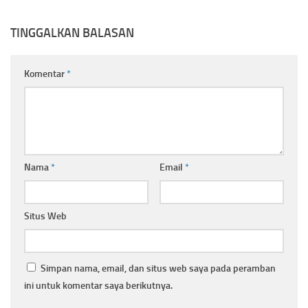
TINGGALKAN BALASAN
Komentar
*
Nama
*
Email
*
Situs Web
Simpan nama, email, dan situs web saya pada peramban
ini untuk komentar saya berikutnya.