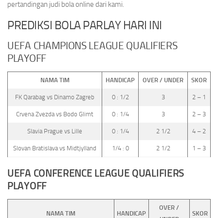
pertandingan judi bola online dari kami.
PREDIKSI BOLA PARLAY HARI INI
UEFA CHAMPIONS LEAGUE QUALIFIERS
PLAYOFF
NAMA TIM
HANDICAP
OVER / UNDER
SKOR
FK Qarabag vs Dinamo Zagreb
0 : 1/2
3
2 – 1
Crvena Zvezda vs Bodo Glimt
0 : 1/4
3
2 – 3
Slavia Prague vs Lille
0 : 1/4
2 1/2
4 – 2
Slovan Bratislava vs Midtjylland
1/4 : 0
2 1/2
1 – 3
UEFA CONFERENCE LEAGUE QUALIFIERS
PLAYOFF
OVER /
NAMA TIM
HANDICAP
SKOR