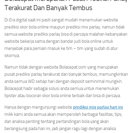
Terakurat Dan Banyak Tembus
Di Era digital saat ini pasti sangat mudah menemukan website
prediksi skor bola online maupun prediksi mix parlay, namun tidak
semua website prediksi parlay bisa di percaya malahan kebanyakan
website bekerja sama dengan bandar judi bola online untuk
menjebak para pemain masuk ke tim – tim yang sudah di atur
skornya.
Namun tidak dengan website Bolacepat.com yang merupakan
pusat prediksi parlay terakurat dan banyak tembus, memungkinkan
anda semua WD setiap hari dengan deposit seminimal mungkin.
Bolacepat hadir sebagai solusi anda semua untuk menemukan
tipster atau bocoran skor bola online terbaik dan bisa di percaya.
Hanya dengan mengunjungi website
prediksi mix parlay hari ini
milik kami anda semua akan memperoleh berbagai fasilitas, tips,
dan analisa penting tentang pertandingan bola yang akan
berlangsung pada hari ini, jadi jangan ragu lagi dengan analisa