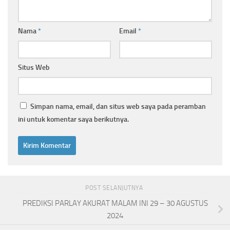
Nama
*
Email
*
Situs Web
Simpan nama, email, dan situs web saya pada peramban
ini untuk komentar saya berikutnya.
POST SELANJUTNYA
PREDIKSI PARLAY AKURAT MALAM INI 29 – 30 AGUSTUS
2024