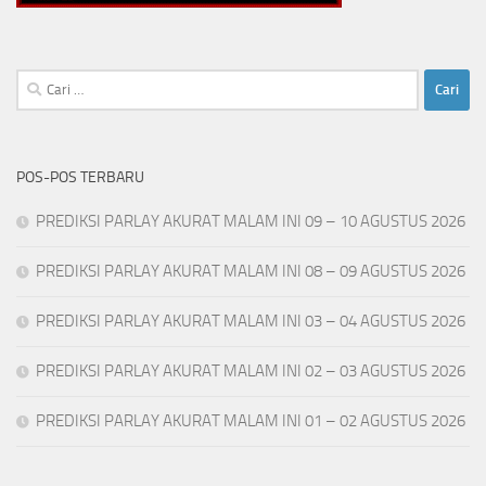
Cari
untuk:
POS-POS TERBARU
PREDIKSI PARLAY AKURAT MALAM INI 09 – 10 AGUSTUS 2026
PREDIKSI PARLAY AKURAT MALAM INI 08 – 09 AGUSTUS 2026
PREDIKSI PARLAY AKURAT MALAM INI 03 – 04 AGUSTUS 2026
PREDIKSI PARLAY AKURAT MALAM INI 02 – 03 AGUSTUS 2026
PREDIKSI PARLAY AKURAT MALAM INI 01 – 02 AGUSTUS 2026