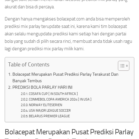
akurat dan bisa di percaya.
Dengan hanya mengakses bolacepat.com anda bisa memperoleh
prediksi mix parlay terupdate saat ini, karena kami tim bolacepat
akan selalu mengupdate prediksi kami setiap hari dengan partai
bola yang sudah di pilih secara rinci, membuat anda tidak usah ragu
lagi dengan prediksi mix parlay milik kami.
Table of Contents
Bolacepat Merupakan Pusat Prediksi Parlay Terakurat Dan
Banyak Tembus
PREDIKSI BOLA PARLAY HARI INI
COSAFA CUP [ IN SOUTH AFRICA ]
CONMEBOL COPA AMERICA 2024 [ IN USA ]
NORWAY ELITESERIEN
USA MAJOR LEAGUE SOCCER
BELARUS PREMIER LEAGUE
Bolacepat Merupakan Pusat Prediksi Parlay