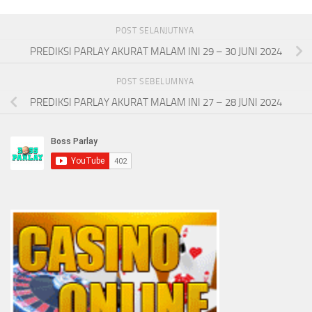
POST SELANJUTNYA
PREDIKSI PARLAY AKURAT MALAM INI 29 – 30 JUNI 2024
POST SEBELUMNYA
PREDIKSI PARLAY AKURAT MALAM INI 27 – 28 JUNI 2024