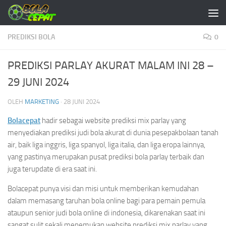
Skip to content
PREDIKSI BOLA
0
PREDIKSI PARLAY AKURAT MALAM INI 28 –
29 JUNI 2024
OLEH
MARKETING
·
28 JUNI 2024
Bolacepat
hadir sebagai website prediksi mix parlay yang
menyediakan prediksi judi bola akurat di dunia pesepakbolaan tanah
air, baik liga inggris, liga spanyol, liga italia, dan liga eropa lainnya,
yang pastinya merupakan pusat prediksi bola parlay terbaik dan
juga terupdate di era saat ini.
Bolacepat punya visi dan misi untuk memberikan kemudahan
dalam memasang taruhan bola online bagi para pemain pemula
ataupun senior judi bola online di indonesia, dikarenakan saat ini
sangat sulit sekali menemukan website prediksi mix parlay yang