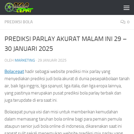
Skip to content
PREDIKSI BOLA
0
PREDIKSI PARLAY AKURAT MALAM INI 29 –
30 JANUARI 2025
OLEH
MARKETING
·
29 JANUARI 2025
Bolacepat
hadir sebagai website prediksi mix parlay yang
menyediakan prediksi judi bola akurat di dunia pesepakbolaan tanah
air, baik liga inggris, liga spanyol, liga italia, dan liga eropa lainnya,
yang pastinya merupakan pusat prediksi bola parlay terbaik dan
juga terupdate di era saat ini.
Bolacepat punya visi dan misi untuk memberikan kemudahan
dalam memasang taruhan bola online bagi para pemain pemula
ataupun senior judi bola online di indonesia, dikarenakan saat ini
sangat sulit sekali menemukan website prediksi mix parlay yang