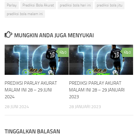
Parlay
Prediksi Bola Akurat
prediksi bola hari ini
prediksi bola jitu
prediksi bola malam ini
MUNGKIN ANDA JUGA MENYUKAI
0
0
PREDIKSI PARLAY AKURAT
PREDIKSI PARLAY AKURAT
MALAM INI 28 – 29 JUNI
MALAM INI 28 – 29 JANUARI
2024
2023
28 JUNI 2024
28 JANUARI 2023
TINGGALKAN BALASAN