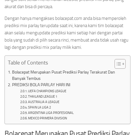
akurat dan bisa di percaya.
Dengan hanya mengakses bolacepat.com anda bisa memperoleh
prediksi mix parlay terupdate saat ini, karena kami tim bolacepat
akan selalu mengupdate prediksi kami setiap hari dengan partai
bola yang sudah di pilih secara rinci, membuat anda tidak usah ragu
lagi dengan prediksi mix parlay milik kami.
Table of Contents
Bolacepat Merupakan Pusat Prediksi Parlay Terakurat Dan
Banyak Tembus
PREDIKSI BOLA PARLAY HARI INI
UEFA CHAMPIONS LEAGUE
THAILAND LEAGUE 1
AUSTRALIA A LEAGUE
SPAIN LA LIGA 2
ARGENTINA LIGA PROFESIONAL
MEXICO PRIMERA DIVISION
Bolacepat Merupakan Pusat Prediksi Parlay