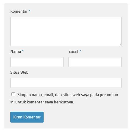
Komentar
*
Nama
*
Email
*
Situs Web
Simpan nama, email, dan situs web saya pada peramban
ini untuk komentar saya berikutnya.