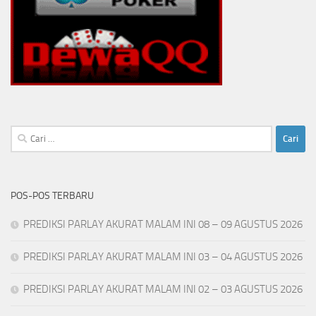
Cari
untuk:
POS-POS TERBARU
PREDIKSI PARLAY AKURAT MALAM INI 08 – 09 AGUSTUS 2026
PREDIKSI PARLAY AKURAT MALAM INI 03 – 04 AGUSTUS 2026
PREDIKSI PARLAY AKURAT MALAM INI 02 – 03 AGUSTUS 2026