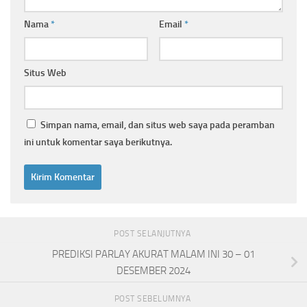
Nama
*
Email
*
Situs Web
Simpan nama, email, dan situs web saya pada peramban
ini untuk komentar saya berikutnya.
POST SELANJUTNYA
PREDIKSI PARLAY AKURAT MALAM INI 30 – 01
DESEMBER 2024
POST SEBELUMNYA