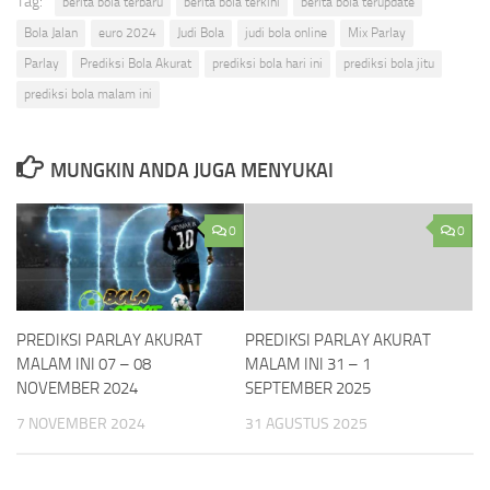
Tag:
berita bola terbaru
berita bola terkini
berita bola terupdate
Bola Jalan
euro 2024
Judi Bola
judi bola online
Mix Parlay
Parlay
Prediksi Bola Akurat
prediksi bola hari ini
prediksi bola jitu
prediksi bola malam ini
MUNGKIN ANDA JUGA MENYUKAI
0
0
PREDIKSI PARLAY AKURAT
PREDIKSI PARLAY AKURAT
MALAM INI 07 – 08
MALAM INI 31 – 1
NOVEMBER 2024
SEPTEMBER 2025
7 NOVEMBER 2024
31 AGUSTUS 2025