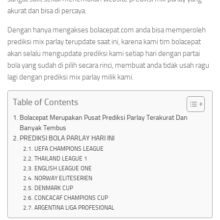
akurat dan bisa di percaya.
Dengan hanya mengakses bolacepat.com anda bisa memperoleh
prediksi mix parlay terupdate saat ini, karena kami tim bolacepat
akan selalu mengupdate prediksi kami setiap hari dengan partai
bola yang sudah di pilih secara rinci, membuat anda tidak usah ragu
lagi dengan prediksi mix parlay milik kami.
Table of Contents
Bolacepat Merupakan Pusat Prediksi Parlay Terakurat Dan
Banyak Tembus
PREDIKSI BOLA PARLAY HARI INI
UEFA CHAMPIONS LEAGUE
THAILAND LEAGUE 1
ENGLISH LEAGUE ONE
NORWAY ELITESERIEN
DENMARK CUP
CONCACAF CHAMPIONS CUP
ARGENTINA LIGA PROFESIONAL