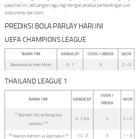
pada hari ini, jadi jangan ragu lagi dengan analisa pertandingan judi
bola online dari kami.
PREDIKSI BOLA PARLAY HARI INI
UEFA CHAMPIONS LEAGUE
NAMA TIM
HANDICAP
OVER / UNDER
SKOR
Barcelona vs Inter Milan
0 : 1
3
2 – 0
THAILAND LEAGUE 1
OVER /
NAMA TIM
HANDICAP
SKOR
UNDER
[1]
Buriram Utd vs Nong bua
0 : 2 3/4
4
2 – 0
[14]
Lamphu
1/2 : 0
3
1 – 3
[15]
[4]
Nakhon Pathom vs Ratchaburi