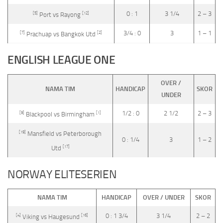
0 : 1
3 1/4
2 – 3
[5]
[12]
Port vs Rayong
3/4 : 0
3
1 – 1
[7]
[2]
Prachuap vs Bangkok Utd
ENGLISH LEAGUE ONE
OVER /
NAMA TIM
HANDICAP
SKOR
UNDER
1/2 : 0
2 1/2
2 – 3
[9]
[1]
Blackpool vs Birmingham
[19]
Mansfield vs Peterborough
0 : 1/4
3
1 – 2
[17]
Utd
NORWAY ELITESERIEN
NAMA TIM
HANDICAP
OVER / UNDER
SKOR
0 : 1 3/4
3 1/4
2 – 2
[4]
[16]
Viking vs Haugesund