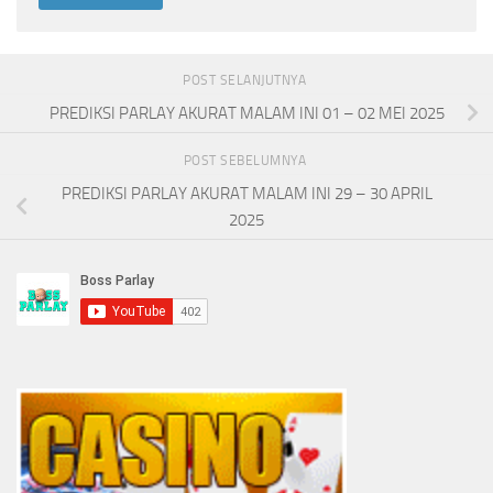
POST SELANJUTNYA
PREDIKSI PARLAY AKURAT MALAM INI 01 – 02 MEI 2025
POST SEBELUMNYA
PREDIKSI PARLAY AKURAT MALAM INI 29 – 30 APRIL
2025