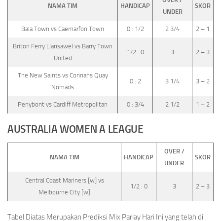
NAMA TIM
HANDICAP
SKOR
UNDER
Bala Town vs Caernarfon Town
0 : 1/2
2 3/4
2 – 1
Briton Ferry Llansawel vs Barry Town
1/2 : 0
3
2 – 3
United
The New Saints vs Connahs Quay
0 : 2
3 1/4
3 – 2
Nomads
Penybont vs Cardiff Metropolitan
0 : 3/4
2 1/2
1 – 2
AUSTRALIA WOMEN A LEAGUE
OVER /
NAMA TIM
HANDICAP
SKOR
UNDER
Central Coast Mariners [w] vs
1/2 : 0
3
2 – 3
Melbourne City [w]
Tabel Diatas Merupakan Prediksi Mix Parlay Hari Ini yang telah di