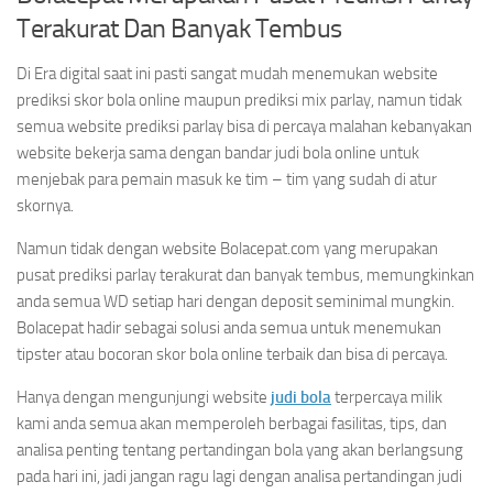
Terakurat Dan Banyak Tembus
Di Era digital saat ini pasti sangat mudah menemukan website
prediksi skor bola online maupun prediksi mix parlay, namun tidak
semua website prediksi parlay bisa di percaya malahan kebanyakan
website bekerja sama dengan bandar judi bola online untuk
menjebak para pemain masuk ke tim – tim yang sudah di atur
skornya.
Namun tidak dengan website Bolacepat.com yang merupakan
pusat prediksi parlay terakurat dan banyak tembus, memungkinkan
anda semua WD setiap hari dengan deposit seminimal mungkin.
Bolacepat hadir sebagai solusi anda semua untuk menemukan
tipster atau bocoran skor bola online terbaik dan bisa di percaya.
Hanya dengan mengunjungi website
judi bola
terpercaya milik
kami anda semua akan memperoleh berbagai fasilitas, tips, dan
analisa penting tentang pertandingan bola yang akan berlangsung
pada hari ini, jadi jangan ragu lagi dengan analisa pertandingan judi