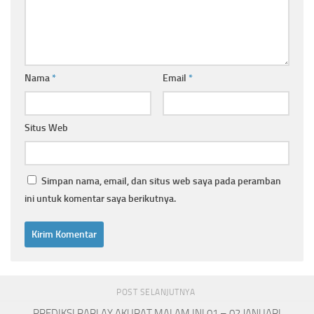
Nama
*
Email
*
Situs Web
Simpan nama, email, dan situs web saya pada peramban
ini untuk komentar saya berikutnya.
POST SELANJUTNYA
PREDIKSI PARLAY AKURAT MALAM INI 01 – 02 JANUARI