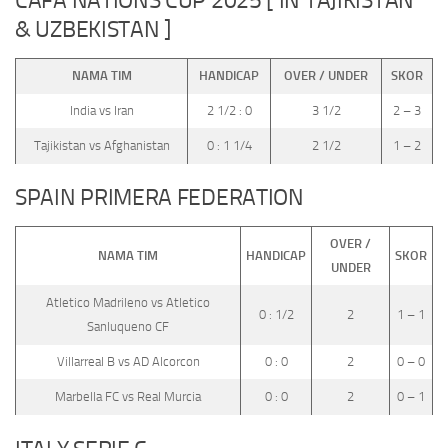
CAFA NATIONS CUP 2025 [ IN TAJIKISTAN
& UZBEKISTAN ]
NAMA TIM
HANDICAP
OVER / UNDER
SKOR
India vs Iran
2 1/2 : 0
3 1/2
2 – 3
Tajikistan vs Afghanistan
0 : 1 1/4
2 1/2
1 – 2
SPAIN PRIMERA FEDERATION
OVER /
NAMA TIM
HANDICAP
SKOR
UNDER
Atletico Madrileno vs Atletico
0 : 1/2
2
1 – 1
Sanluqueno CF
Villarreal B vs AD Alcorcon
0 : 0
2
0 – 0
Marbella FC vs Real Murcia
0 : 0
2
0 – 1