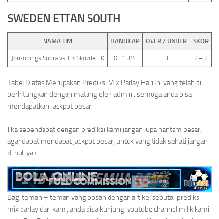
SWEDEN ETTAN SOUTH
NAMA TIM
HANDICAP
OVER / UNDER
SKOR
Jonkopings Sodra vs IFK Skovde FK
0 : 1 3/4
3
2 – 2
Tabel Diatas Merupakan Prediksi Mix Parlay Hari Ini yang telah di
perhitungkan dengan matang oleh admin.. semoga anda bisa
mendapatkan Jackpot besar.
Jika sependapat dengan prediksi kami jangan lupa hantam besar,
agar dapat mendapat jackpot besar, untuk yang tidak sehati jangan
di buli yak.
Bagi teman – teman yang bosan dengan artikel seputar prediksi
mix parlay dari kami, anda bisa kunjungi youtube channel milik kami