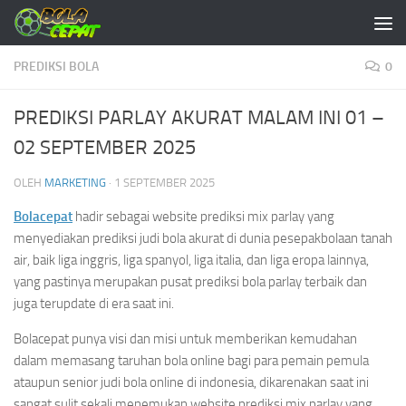
Skip to content
PREDIKSI BOLA
0
PREDIKSI PARLAY AKURAT MALAM INI 01 –
02 SEPTEMBER 2025
OLEH
MARKETING
·
1 SEPTEMBER 2025
Bolacepat
hadir sebagai website prediksi mix parlay yang
menyediakan prediksi judi bola akurat di dunia pesepakbolaan tanah
air, baik liga inggris, liga spanyol, liga italia, dan liga eropa lainnya,
yang pastinya merupakan pusat prediksi bola parlay terbaik dan
juga terupdate di era saat ini.
Bolacepat punya visi dan misi untuk memberikan kemudahan
dalam memasang taruhan bola online bagi para pemain pemula
ataupun senior judi bola online di indonesia, dikarenakan saat ini
sangat sulit sekali menemukan website prediksi mix parlay yang