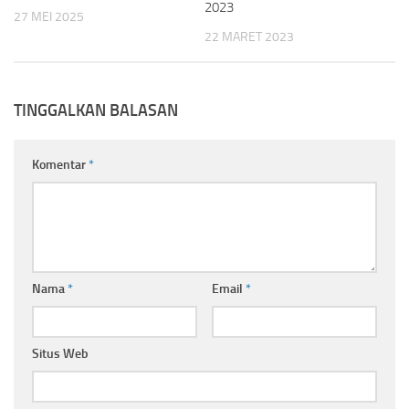
2023
27 MEI 2025
22 MARET 2023
TINGGALKAN BALASAN
Komentar
*
Nama
*
Email
*
Situs Web