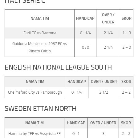
ITALY SERIE C
OVER /
NAMA TIM
HANDICAP
SKOR
UNDER
Forli FC vs Ravenna
0 : 1/4
2 1/4
1 – 3
Guidonia Montecelio 1937 FC vs
0 : 0
2 1/4
2 – 0
Pineto Calcio
ENGLISH NATIONAL LEAGUE SOUTH
NAMA TIM
HANDICAP
OVER / UNDER
SKOR
Chelmsford City vs Farnborough
0 : 1/4
2 1/2
2 – 2
SWEDEN ETTAN NORTH
NAMA TIM
HANDICAP
OVER / UNDER
SKOR
Hammarby TFF vs Assyriska FF
0 : 1
3
2 – 2