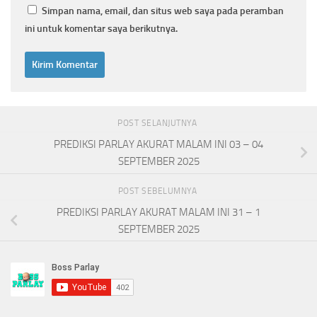
Simpan nama, email, dan situs web saya pada peramban
ini untuk komentar saya berikutnya.
POST SELANJUTNYA
PREDIKSI PARLAY AKURAT MALAM INI 03 – 04
SEPTEMBER 2025
POST SEBELUMNYA
PREDIKSI PARLAY AKURAT MALAM INI 31 – 1
SEPTEMBER 2025