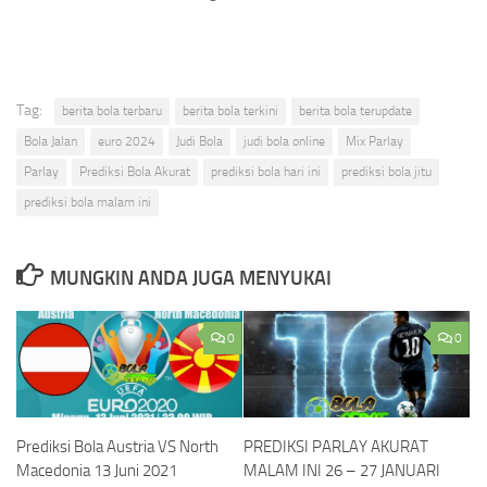
Tag:
berita bola terbaru
berita bola terkini
berita bola terupdate
Bola Jalan
euro 2024
Judi Bola
judi bola online
Mix Parlay
Parlay
Prediksi Bola Akurat
prediksi bola hari ini
prediksi bola jitu
prediksi bola malam ini
MUNGKIN ANDA JUGA MENYUKAI
0
0
Prediksi Bola Austria VS North
PREDIKSI PARLAY AKURAT
Macedonia 13 Juni 2021
MALAM INI 26 – 27 JANUARI