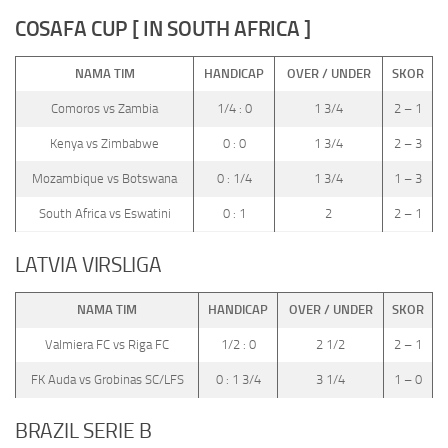
COSAFA CUP [ IN SOUTH AFRICA ]
NAMA TIM
HANDICAP
OVER / UNDER
SKOR
Comoros vs Zambia
1/4 : 0
1 3/4
2 – 1
Kenya vs Zimbabwe
0 : 0
1 3/4
2 – 3
Mozambique vs Botswana
0 : 1/4
1 3/4
1 – 3
South Africa vs Eswatini
0 : 1
2
2 – 1
LATVIA VIRSLIGA
NAMA TIM
HANDICAP
OVER / UNDER
SKOR
Valmiera FC vs Riga FC
1/2 : 0
2 1/2
2 – 1
FK Auda vs Grobinas SC/LFS
0 : 1 3/4
3 1/4
1 – 0
BRAZIL SERIE B