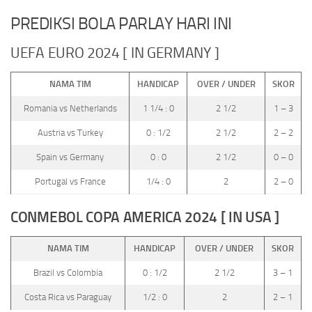
PREDIKSI BOLA PARLAY HARI INI
UEFA EURO 2024 [ IN GERMANY ]
NAMA TIM
HANDICAP
OVER / UNDER
SKOR
Romania vs Netherlands
1 1/4 : 0
2 1/2
1 – 3
Austria vs Turkey
0 : 1/2
2 1/2
2 – 2
Spain vs Germany
0 : 0
2 1/2
0 – 0
Portugal vs France
1/4 : 0
2
2 – 0
CONMEBOL COPA AMERICA 2024 [ IN USA ]
NAMA TIM
HANDICAP
OVER / UNDER
SKOR
Brazil vs Colombia
0 : 1/2
2 1/2
3 – 1
Costa Rica vs Paraguay
1/2 : 0
2
2 – 1