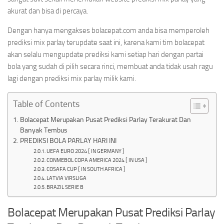
akurat dan bisa di percaya.
Dengan hanya mengakses bolacepat.com anda bisa memperoleh
prediksi mix parlay terupdate saat ini, karena kami tim bolacepat
akan selalu mengupdate prediksi kami setiap hari dengan partai
bola yang sudah di pilih secara rinci, membuat anda tidak usah ragu
lagi dengan prediksi mix parlay milik kami.
Table of Contents
Bolacepat Merupakan Pusat Prediksi Parlay Terakurat Dan
Banyak Tembus
PREDIKSI BOLA PARLAY HARI INI
UEFA EURO 2024 [ IN GERMANY ]
CONMEBOL COPA AMERICA 2024 [ IN USA ]
COSAFA CUP [ IN SOUTH AFRICA ]
LATVIA VIRSLIGA
BRAZIL SERIE B
Bolacepat Merupakan Pusat Prediksi Parlay