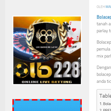
OLEH
MA
Bolace
tanah ai
parlay t
Bolacep
pemula 
mix par
Dengan 
bolacep
anda ti
Tabl
Bola
PRED