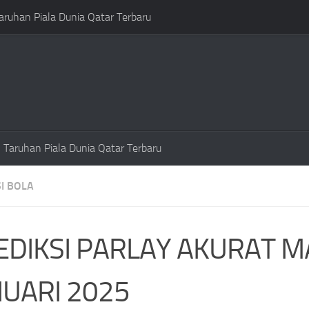
aruhan Piala Dunia Qatar Terbaru
 Taruhan Piala Dunia Qatar Terbaru
I BOLA
EDIKSI PARLAY AKURAT MA
NUARI 2025