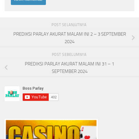
POST SELANJUTNYA
PREDIKSI PARLAY AKURAT MALAM INI 2 – 3 SEPTEMBER
2024
POST SEBELUMNYA
PREDIKSI PARLAY AKURAT MALAM INI 31 – 1
SEPTEMBER 2024