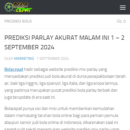
Skip to content
PREDIKSI BOLA
0
PREDIKSI PARLAY AKURAT MALAM INI 1 – 2
SEPTEMBER 2024
OLEH
MARKETING
·
1 SEPTEMBER 2024
Bolacepat
hadir sebagai website prediksi mix parlay yang
menyediakan prediksi judi bola akurat di dunia pesepakbolaan tanah
air, baik liga inggris, liga spanyol, liga italia, dan liga eropa lainnya,
yang pastinya merupakan pusat prediksi bola parlay terbaik dan
juga terupdate di era saat ini.
Bolacepat punya visi dan misi untuk memberikan kemudahan
dalam memasang taruhan bola online bagi para pemain pemula
ataupun senior judi bola online di indonesia, dikarenakan saat ini
sangat sulit sekali menemukan website prediksi mix parlay yang