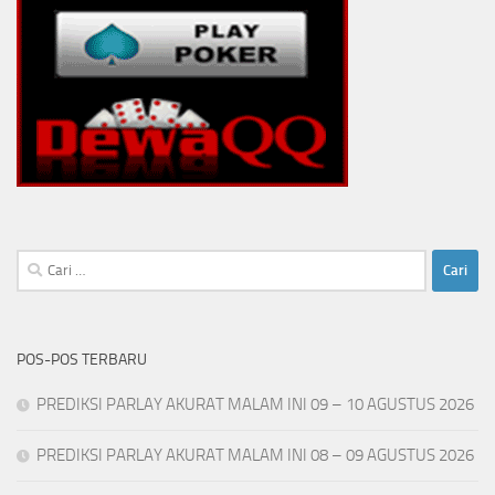
Cari
untuk:
POS-POS TERBARU
PREDIKSI PARLAY AKURAT MALAM INI 09 – 10 AGUSTUS 2026
PREDIKSI PARLAY AKURAT MALAM INI 08 – 09 AGUSTUS 2026