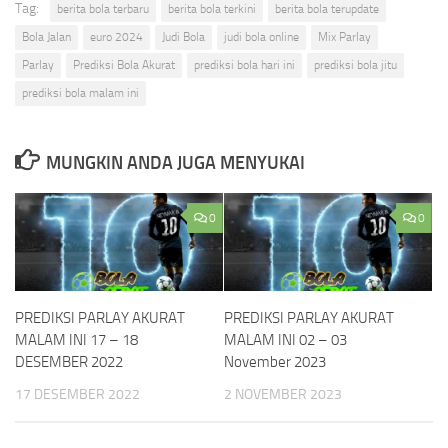
Tag:
berita bola terbaru
berita bola terkini
berita bola terupdate
Bola Jalan
euro 2024
Judi Bola
judi bola online
Mix Parlay
Parlay
Prediksi Bola Akurat
prediksi bola hari ini
prediksi bola jitu
prediksi bola malam ini
MUNGKIN ANDA JUGA MENYUKAI
0
0
PREDIKSI PARLAY AKURAT
PREDIKSI PARLAY AKURAT
MALAM INI 17 – 18
MALAM INI 02 – 03
DESEMBER 2022
November 2023
17 DESEMBER 2022
2 NOVEMBER 2023