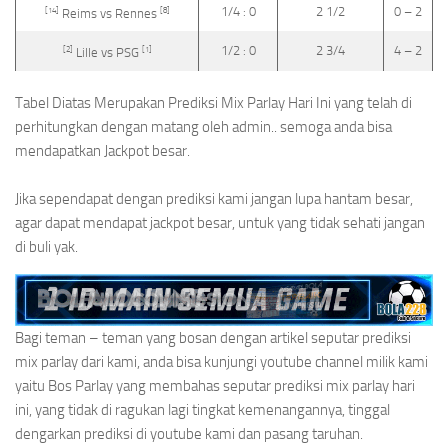
1/4 : 0
2 1/2
0 – 2
[14]
[8]
Reims vs Rennes
1/2 : 0
2 3/4
4 – 2
[2]
[1]
Lille vs PSG
Tabel Diatas Merupakan Prediksi Mix Parlay Hari Ini yang telah di
perhitungkan dengan matang oleh admin.. semoga anda bisa
mendapatkan Jackpot besar.
Jika sependapat dengan prediksi kami jangan lupa hantam besar,
agar dapat mendapat jackpot besar, untuk yang tidak sehati jangan
di buli yak.
Bagi teman – teman yang bosan dengan artikel seputar prediksi
mix parlay dari kami, anda bisa kunjungi youtube channel milik kami
yaitu Bos Parlay yang membahas seputar prediksi mix parlay hari
ini, yang tidak di ragukan lagi tingkat kemenangannya, tinggal
dengarkan prediksi di youtube kami dan pasang taruhan.