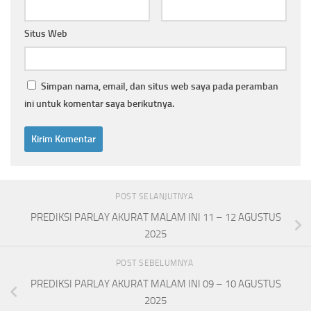
Situs Web
Simpan nama, email, dan situs web saya pada peramban
ini untuk komentar saya berikutnya.
POST SELANJUTNYA
PREDIKSI PARLAY AKURAT MALAM INI 11 – 12 AGUSTUS
2025
POST SEBELUMNYA
PREDIKSI PARLAY AKURAT MALAM INI 09 – 10 AGUSTUS
2025