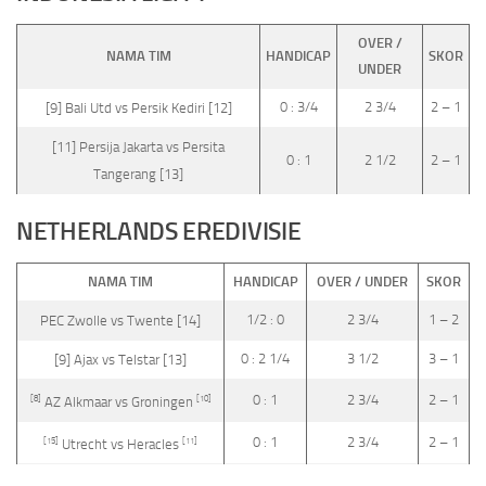
OVER /
NAMA TIM
HANDICAP
SKOR
UNDER
0 : 3/4
2 3/4
2 – 1
[9]
Bali Utd vs
Persik Kediri
[12]
[11]
Persija Jakarta vs
Persita
0 : 1
2 1/2
2 – 1
Tangerang
[13]
NETHERLANDS EREDIVISIE
NAMA TIM
HANDICAP
OVER / UNDER
SKOR
1/2 : 0
2 3/4
1 – 2
PEC Zwolle vs
Twente
[14]
0 : 2 1/4
3 1/2
3 – 1
[9]
Ajax vs
Telstar
[13]
0 : 1
2 3/4
2 – 1
[8]
[10]
AZ Alkmaar vs Groningen
0 : 1
2 3/4
2 – 1
[15]
[11]
Utrecht vs Heracles