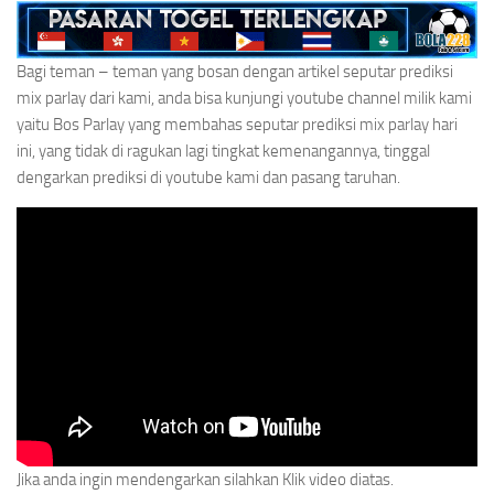
Bagi teman – teman yang bosan dengan artikel seputar prediksi
mix parlay dari kami, anda bisa kunjungi youtube channel milik kami
yaitu Bos Parlay yang membahas seputar prediksi mix parlay hari
ini, yang tidak di ragukan lagi tingkat kemenangannya, tinggal
dengarkan prediksi di youtube kami dan pasang taruhan.
Jika anda ingin mendengarkan silahkan Klik video diatas.