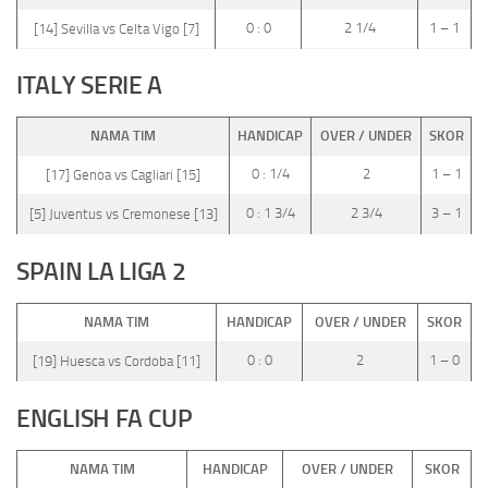
0 : 0
2 1/4
1 – 1
[14]
Sevilla vs
Celta Vigo
[7]
ITALY SERIE A
NAMA TIM
HANDICAP
OVER / UNDER
SKOR
0 : 1/4
2
1 – 1
[17]
Genoa vs
Cagliari
[15]
0 : 1 3/4
2 3/4
3 – 1
[5]
Juventus vs
Cremonese
[13]
SPAIN LA LIGA 2
NAMA TIM
HANDICAP
OVER / UNDER
SKOR
0 : 0
2
1 – 0
[19]
Huesca vs
Cordoba
[11]
ENGLISH FA CUP
NAMA TIM
HANDICAP
OVER / UNDER
SKOR