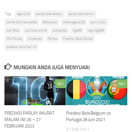
Tag:
agen228
berita bola terbaru
berita bola terkini
berita bola terupdate
Bola Jalan
daftaragen228
euro 2024
Judi Bola
judi bola online
judiparlay
liga88
loginliga88
Mix Parlay
mixparlay
Parlay
Prediksi Bola Akurat
prediksi bola hari ini
MUNGKIN ANDA JUGA MENYUKAI
0
0
PREDIKSI PARLAY AKURAT
Prediksi Bola Belgium vs
MALAM INI 26 – 27
Portugal 28 Juni 2021
FEBRUARI 2023
27 JUNI 2021