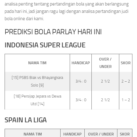
analisa penting tentang pertandingan bola yang akan berlangsung
pada hari ini, jadi jangan ragu lagi dengan analisa pertandingan judi
bola online dari kami.
PREDIKSI BOLA PARLAY HARI INI
INDONESIA SUPER LEAGUE
OVER /
NAMA TIM
HANDICAP
SKOR
UNDER
[15]
PSBS Biak vs
Bhayangkara
3/4 : 0
2 1/2
2 – 2
Solo
[9]
[18]
Persijap Jepara vs
Dewa
3/4 : 0
2 1/2
1 – 2
Utd
[14]
SPAIN LA LIGA
NAMA TIM
HANDICAP
OVER / UNDER
SKOR