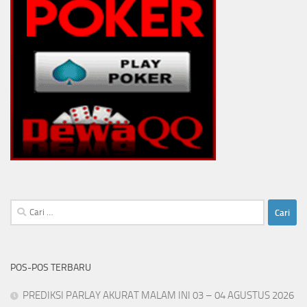
Cari
untuk:
POS-POS TERBARU
PREDIKSI PARLAY AKURAT MALAM INI 03 – 04 AGUSTUS 2026