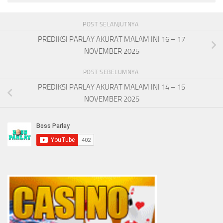
POST SELANJUTNYA
PREDIKSI PARLAY AKURAT MALAM INI 16 – 17
NOVEMBER 2025
POST SEBELUMNYA
PREDIKSI PARLAY AKURAT MALAM INI 14 – 15
NOVEMBER 2025