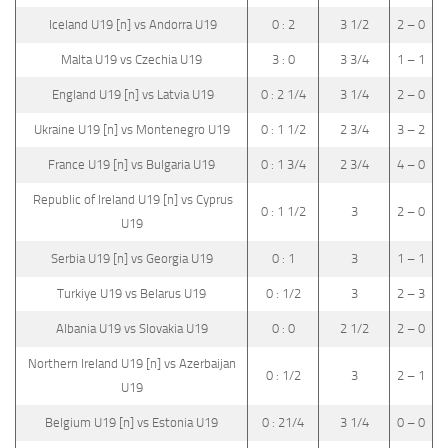
Iceland U19 [n] vs Andorra U19
0 : 2
3 1/2
2 – 0
Malta U19 vs Czechia U19
3 : 0
3 3/4
1 – 1
England U19 [n] vs Latvia U19
0 : 2 1/4
3 1/4
2 – 0
Ukraine U19 [n] vs Montenegro U19
0 : 1 1/2
2 3/4
3 – 2
France U19 [n] vs Bulgaria U19
0 : 1 3/4
2 3/4
4 – 0
Republic of Ireland U19 [n] vs Cyprus
0 : 1 1/2
3
2 – 0
U19
Serbia U19 [n] vs Georgia U19
0 : 1
3
1 – 1
Turkiye U19 vs Belarus U19
0 : 1/2
3
2 – 3
Albania U19 vs Slovakia U19
0 : 0
2 1/2
2 – 0
Northern Ireland U19 [n] vs Azerbaijan
0 : 1/2
3
2 – 1
U19
Belgium U19 [n] vs Estonia U19
0 : 21/4
3 1/4
0 – 0