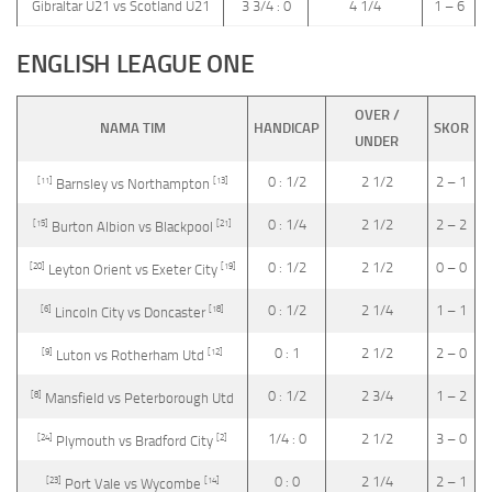
Gibraltar U21 vs Scotland U21
3 3/4 : 0
4 1/4
1 – 6
ENGLISH LEAGUE ONE
OVER /
NAMA TIM
HANDICAP
SKOR
UNDER
0 : 1/2
2 1/2
2 – 1
[11]
[13]
Barnsley vs Northampton
0 : 1/4
2 1/2
2 – 2
[15]
[21]
Burton Albion vs Blackpool
0 : 1/2
2 1/2
0 – 0
[20]
[19]
Leyton Orient vs Exeter City
0 : 1/2
2 1/4
1 – 1
[6]
[18]
Lincoln City vs Doncaster
0 : 1
2 1/2
2 – 0
[9]
[12]
Luton vs Rotherham Utd
0 : 1/2
2 3/4
1 – 2
[8]
Mansfield vs Peterborough Utd
1/4 : 0
2 1/2
3 – 0
[24]
[2]
Plymouth vs Bradford City
0 : 0
2 1/4
2 – 1
[23]
[14]
Port Vale vs Wycombe