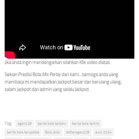
Jika anda ingin mendengarkan silahkan Klik video diatas.
Sekian Predisi Bola
Mix Parlay
dari kami.. semoga anda yang
membaca ini mendapatkan jackpot besar dan berulang ulang..
salam jackpot dari admin yang selalu jackpot.
Tag:
agen228
berita bola terbaru
berita bola terkini
berita bola terupdate
Bola Jalan
daftaragen228
euro 2024