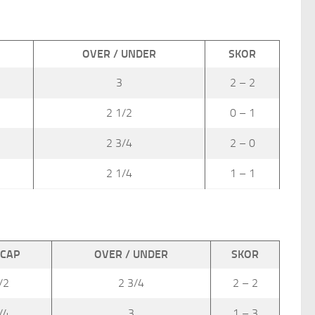
OVER / UNDER
SKOR
3
2 – 2
2 1/2
0 – 1
2 3/4
2 – 0
2 1/4
1 – 1
ICAP
OVER / UNDER
SKOR
1/2
2 3/4
2 – 2
1/4
3
1 – 3