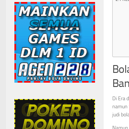
Bol
Ban
Di Era 
namun t
judi bo
Namun t