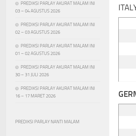
PREDIKSI PARLAY AKURAT MALAM INI
ITAL
03 – 04 AGUSTUS 2026
PREDIKSI PARLAY AKURAT MALAM INI
02 – 03 AGUSTUS 2026
PREDIKSI PARLAY AKURAT MALAM INI
01 – 02 AGUSTUS 2026
PREDIKSI PARLAY AKURAT MALAM INI
30 – 31 JULI 2026
PREDIKSI PARLAY AKURAT MALAM INI
GER
16 – 17 MARET 2026
PREDIKSI PARLAY NANTI MALAM