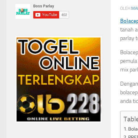
OLEH
MA
Bolace
tanah ai
parlay t
Bolacep
pemula 
mix par
Dengan 
bolacep
anda ti
Tabl
Bola
PRED