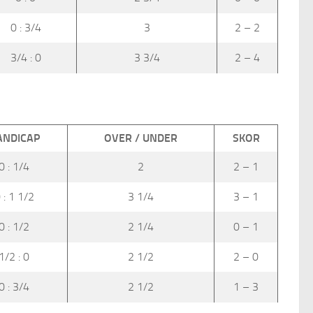
0 : 3/4
3
2 – 2
3/4 : 0
3 3/4
2 – 4
ANDICAP
OVER / UNDER
SKOR
0 : 1/4
2
2 – 1
 : 1 1/2
3 1/4
3 – 1
0 : 1/2
2 1/4
0 – 1
1/2 : 0
2 1/2
2 – 0
0 : 3/4
2 1/2
1 – 3