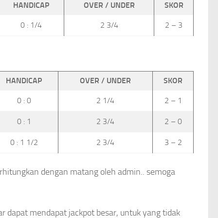
HANDICAP
OVER / UNDER
SKOR
0 : 1/4
2 3/4
2 – 3
HANDICAP
OVER / UNDER
SKOR
0 : 0
2 1/4
2 – 1
0 : 1
2 3/4
2 – 0
0 : 1 1/2
2 3/4
3 – 2
 perhitungkan dengan matang oleh admin.. semoga
ar dapat mendapat jackpot besar, untuk yang tidak