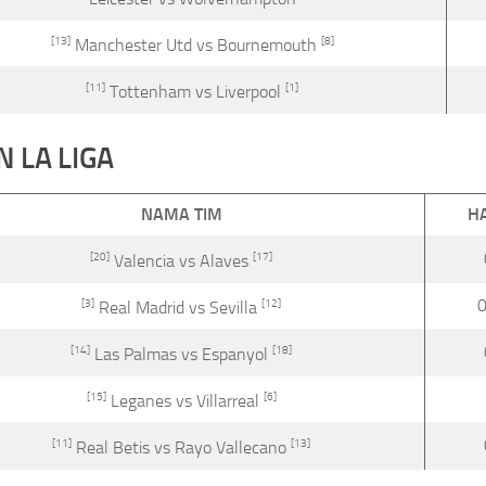
[13]
[8]
Manchester Utd vs Bournemouth
[11]
[1]
Tottenham vs Liverpool
N LA LIGA
NAMA TIM
H
[20]
[17]
Valencia vs Alaves
0
[3]
[12]
Real Madrid vs Sevilla
[14]
[18]
Las Palmas vs Espanyol
[15]
[6]
Leganes vs Villarreal
[11]
[13]
Real Betis vs Rayo Vallecano