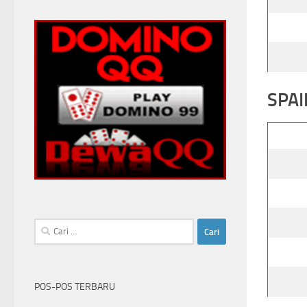
SPAI
Cari
untuk:
POS-POS TERBARU