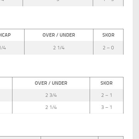
ICAP
OVER / UNDER
SKOR
 1/4
2 1/4
2 – 0
OVER / UNDER
SKOR
2 3/4
2 – 1
2 1/4
3 – 1