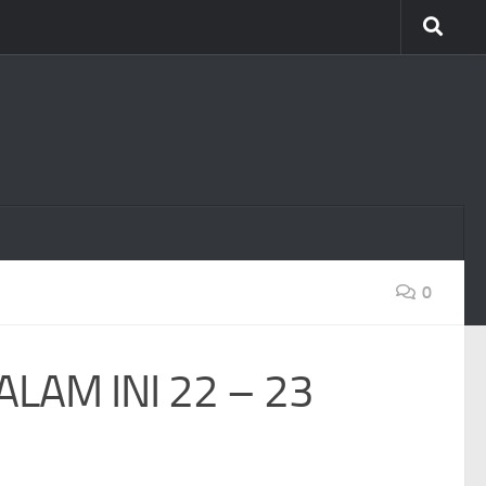
0
LAM INI 22 – 23