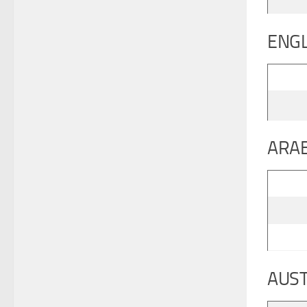
ENGL
ARAB
AUST