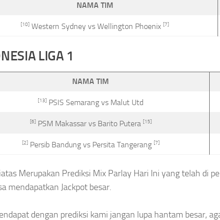
NAMA TIM
[10]
[7]
Western Sydney vs Wellington Phoenix
NESIA LIGA 1
NAMA TIM
[13]
PSIS Semarang vs Malut Utd
[6]
[15]
PSM Makassar vs Barito Putera
[2]
[7]
Persib Bandung vs Persita Tangerang
iatas Merupakan Prediksi Mix Parlay Hari Ini yang telah di
sa mendapatkan Jackpot besar.
pendapat dengan prediksi kami jangan lupa hantam besar, ag