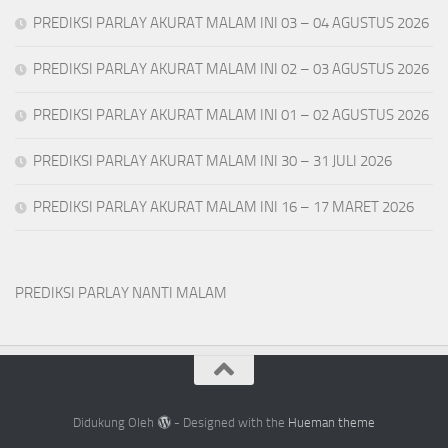
PREDIKSI PARLAY AKURAT MALAM INI 03 – 04 AGUSTUS 2026
PREDIKSI PARLAY AKURAT MALAM INI 02 – 03 AGUSTUS 2026
PREDIKSI PARLAY AKURAT MALAM INI 01 – 02 AGUSTUS 2026
PREDIKSI PARLAY AKURAT MALAM INI 30 – 31 JULI 2026
PREDIKSI PARLAY AKURAT MALAM INI 16 – 17 MARET 2026
PREDIKSI PARLAY NANTI MALAM
Didukung Oleh
- Designed with the
Hueman theme