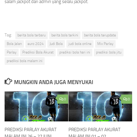
salam jackpot dari admin yang selalu jackpot.
Tag:
berita bola terbaru
berita bola terkini
berita bola terupdate
Bola Jalan
euro 2024
Judi Bola
judi bola online
Mix Parlay
Parlay
Prediksi Bola Akurat
prediksi bola hari ini
prediksi bola jitu
prediksi bola malam ini
MUNGKIN ANDA JUGA MENYUKAI
0
0
PREDIKSI PARLAY AKURAT
PREDIKSI PARLAY AKURAT
MALAM INI 26 – 27 JUNI
MALAM INI 01 – 02