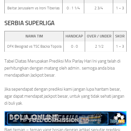
Beitar Jerusalem vs Ironi Tiberias
0 : 1 1/4
2 3/4
1 – 3
SERBIA SUPERLIGA
NAMA TIM
HANDICAP
OVER / UNDER
SKOR
OFK Beograd vs TSC Backa Topola
0 : 0
2 1/2
1 – 3
Tabel Diatas Merupakan Prediksi Mix Parlay Hari Ini yang telah di
perhitungkan dengan matang oleh admin.. semoga anda bisa
mendapatkan Jackpot besar.
Jika sependapat dengan prediksi kami jangan lupa hantam besar,
agar dapat mendapat jackpot besar, untuk yang tidak sehati jangan
di buli yak.
Bagi teman – teman yang bosan dengan artikel seputar prediksi