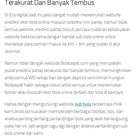
Terakurat Dan Banyak Tembus
Di Era digital saat ini pasti sangat mudah menemukan website
prediksi skor bola online maupun prediksi mix parlay, namun tidak
semua website prediksi parlay bisa di percaya malahan kebanyakan
website bekerja sama dengan bandar judi bola online untuk
menjebak para pemain masuk ke tim – tim yang sudah di atur
skornya.
Namun tidak dengan website Bolacepat.com yang merupakan
pusat prediksi parlay terakurat dan banyak tembus, memungkinkan
anda semua WD setiap hari dengan deposit seminimal mungkin.
Bolacepat hadir sebagai solusi anda semua untuk menemukan
tipster atau bocoran skor bola online terbaik dan bisa di percaya.
Hanya dengan mengunjungi website
judi bola
terpercaya milik
kami anda semua akan memperoleh berbagai fasilitas, tips, dan
analisa penting tentang pertandingan bola yang akan berlangsung
pada hari ini, jadi jangan ragu lagi dengan analisa pertandingan judi
bola online dari kami.