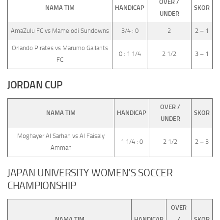
OVER /
NAMA TIM
HANDICAP
SKOR
UNDER
AmaZulu FC vs Mamelodi Sundowns
3/4 : 0
2
2 – 1
Orlando Pirates vs Marumo Gallants
0 : 1 1/4
2 1/2
3 – 1
FC
JORDAN CUP
OVER /
NAMA TIM
HANDICAP
SKOR
UNDER
Moghayer Al Sarhan vs Al Faisaly
1 1/4 : 0
2 1/2
2 – 3
Amman
JAPAN UNIVERSITY WOMEN’S SOCCER
CHAMPIONSHIP
OVER
NAMA TIM
HANDICAP
/
SKOR