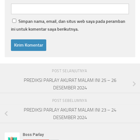
Simpan nama, email, dan situs web saya pada peramban
ini untuk komentar saya berikutnya.
POST SELANJUTNYA
PREDIKSI PARLAY AKURAT MALAM INI 25 – 26
DESEMBER 2024
POST SEBELUMNYA
PREDIKSI PARLAY AKURAT MALAM INI 23 – 24
DESEMBER 2024