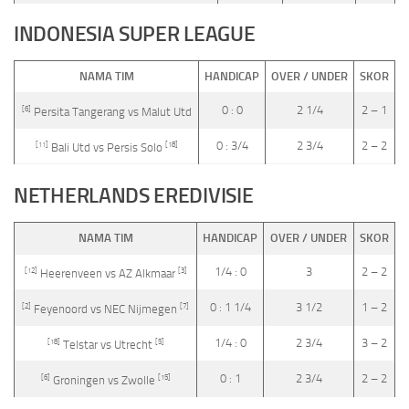
INDONESIA SUPER LEAGUE
NAMA TIM
HANDICAP
OVER / UNDER
SKOR
0 : 0
2 1/4
2 – 1
[6]
Persita Tangerang vs Malut Utd
0 : 3/4
2 3/4
2 – 2
[11]
[18]
Bali Utd vs Persis Solo
NETHERLANDS EREDIVISIE
NAMA TIM
HANDICAP
OVER / UNDER
SKOR
1/4 : 0
3
2 – 2
[12]
[3]
Heerenveen vs AZ Alkmaar
0 : 1 1/4
3 1/2
1 – 2
[2]
[7]
Feyenoord vs NEC Nijmegen
1/4 : 0
2 3/4
3 – 2
[18]
[5]
Telstar vs Utrecht
0 : 1
2 3/4
2 – 2
[6]
[15]
Groningen vs Zwolle