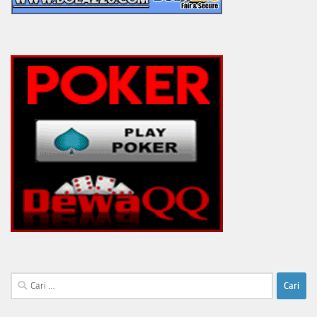
Cari
untuk: