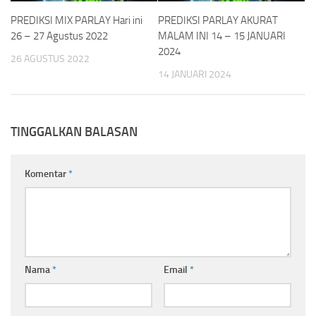
PREDIKSI MIX PARLAY Hari ini
PREDIKSI PARLAY AKURAT
26 – 27 Agustus 2022
MALAM INI 14 – 15 JANUARI
2024
26 AGUSTUS 2022
14 JANUARI 2024
TINGGALKAN BALASAN
Komentar
*
Nama
*
Email
*