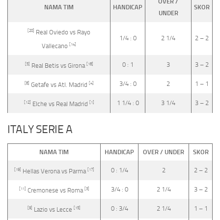
OVER /
NAMA TIM
HANDICAP
SKOR
UNDER
[20]
Real Oviedo vs Rayo
1/4 : 0
2 1/4
2 – 2
[14]
Vallecano
0 : 1
3
3 – 2
[5]
[18]
Real Betis vs Girona
3/4 : 0
2
1 – 1
[8]
[4]
Getafe vs Atl. Madrid
1 1/4 : 0
3 1/4
3 – 2
[12]
[1]
Elche vs Real Madrid
ITALY SERIE A
NAMA TIM
HANDICAP
OVER / UNDER
SKOR
0 : 1/4
2
2 – 2
[19]
[17]
Hellas Verona vs Parma
3/4 : 0
2 1/4
3 – 2
[11]
[3]
Cremonese vs Roma
0 : 3/4
2 1/4
1 – 1
[9]
[15]
Lazio vs Lecce