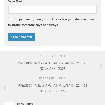
Situs Web
Simpan nama, email, dan situs web saya pada peramban
ini untuk komentar saya berikutnya.
POST SELANJUTNYA
PREDIKSI PARLAY AKURAT MALAM INI 24 – 25
NOVEMBER 2025
POST SEBELUMNYA
PREDIKSI PARLAY AKURAT MALAM INI 22 – 23
NOVEMBER 2025