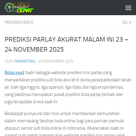
Skip to content
PREDIKSI BOLA
0
PREDIKSI PARLAY AKURAT MALAM INI 23 –
24 NOVEMBER 2025
OLEH
MARKETING
·
23 NOVEMBER 2025
Bolacepat
hadir sebagai website prediksi mix parlay yang
menyediakan prediksi judi bola akurat di dunia pesepakbolaan tanah
air, baik liga inggris, liga spanyol, liga italia, dan liga eropa lainnya,
yang pastinya merupakan pusat prediksi bola parlay terbaik dan
juga terupdate di era saat ini.
Bolacepat punya visi dan misi untuk memberikan kemudahan
dalam memasang taruhan bola online bagi para pemain pemula
ataupun senior judi bola online di indonesia, dikarenakan saat ini
sangat sulit sekali menemukan website prediksi mix parlay yang