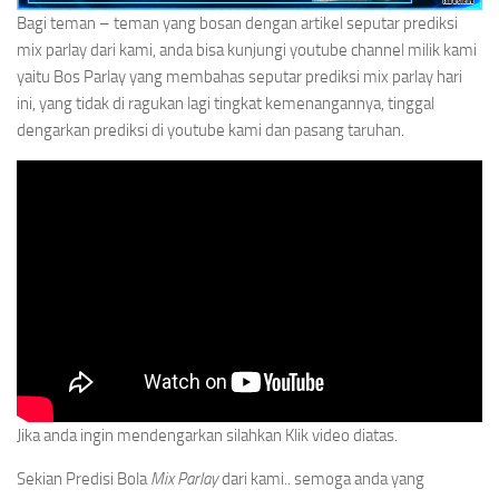
Bagi teman – teman yang bosan dengan artikel seputar prediksi
mix parlay dari kami, anda bisa kunjungi youtube channel milik kami
yaitu Bos Parlay yang membahas seputar prediksi mix parlay hari
ini, yang tidak di ragukan lagi tingkat kemenangannya, tinggal
dengarkan prediksi di youtube kami dan pasang taruhan.
Jika anda ingin mendengarkan silahkan Klik video diatas.
Sekian Predisi Bola
Mix Parlay
dari kami.. semoga anda yang