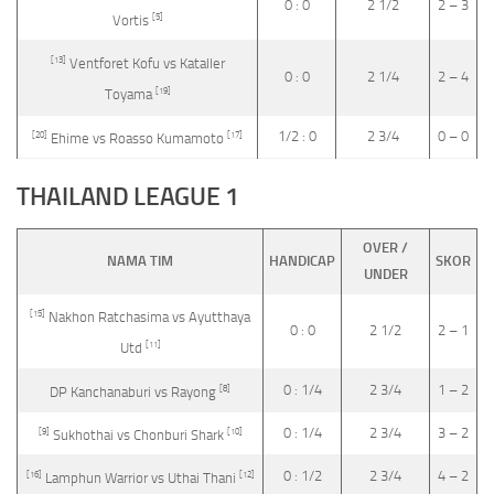
0 : 0
2 1/2
2 – 3
[5]
Vortis
[13]
Ventforet Kofu vs Kataller
0 : 0
2 1/4
2 – 4
[19]
Toyama
1/2 : 0
2 3/4
0 – 0
[20]
[17]
Ehime vs Roasso Kumamoto
THAILAND LEAGUE 1
OVER /
NAMA TIM
HANDICAP
SKOR
UNDER
[15]
Nakhon Ratchasima vs Ayutthaya
0 : 0
2 1/2
2 – 1
[11]
Utd
0 : 1/4
2 3/4
1 – 2
[8]
DP Kanchanaburi vs Rayong
0 : 1/4
2 3/4
3 – 2
[9]
[10]
Sukhothai vs Chonburi Shark
0 : 1/2
2 3/4
4 – 2
[16]
[12]
Lamphun Warrior vs Uthai Thani