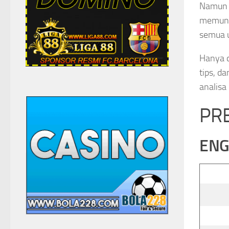
Namun t
memungk
semua u
Hanya 
tips, d
analisa 
PRE
ENG