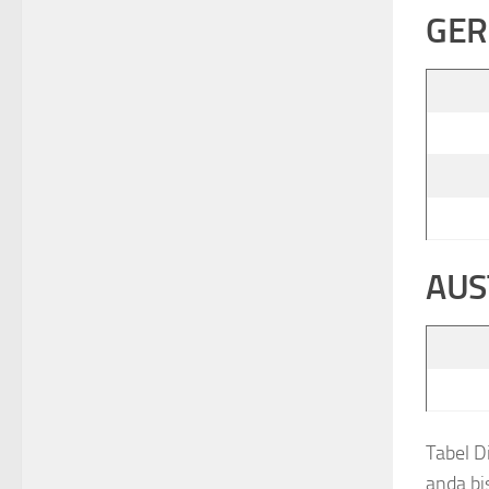
GER
AUS
Tabel D
anda bi