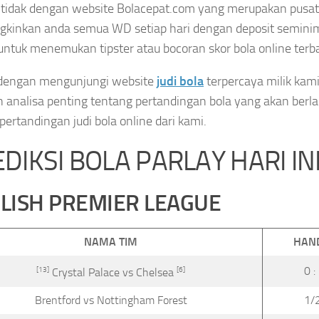
idak dengan website Bolacepat.com yang merupakan pusat p
inkan anda semua WD setiap hari dengan deposit seminimal
ntuk menemukan tipster atau bocoran skor bola online terbai
dengan mengunjungi website
judi bola
terpercaya milik kam
an analisa penting tentang pertandingan bola yang akan berla
pertandingan judi bola online dari kami.
DIKSI BOLA PARLAY HARI IN
LISH PREMIER LEAGUE
NAMA TIM
HAN
0 :
[13]
[6]
Crystal Palace vs Chelsea
Brentford vs Nottingham Forest
1/2