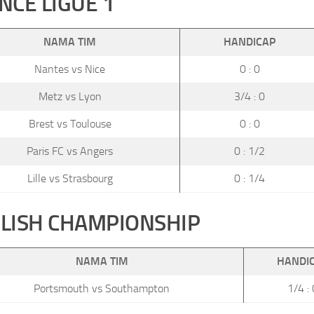
NCE LIGUE 1
NAMA TIM
HANDICAP
Nantes vs Nice
0 : 0
Metz vs Lyon
3/4 : 0
Brest vs Toulouse
0 : 0
Paris FC vs Angers
0 : 1/2
Lille vs Strasbourg
0 : 1/4
LISH CHAMPIONSHIP
NAMA TIM
HANDI
Portsmouth vs Southampton
1/4 : 