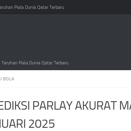
aruhan Piala Dunia Qatar Terbaru
 Taruhan Piala Dunia Qatar Terbaru
I BOLA
EDIKSI PARLAY AKURAT MA
NUARI 2025