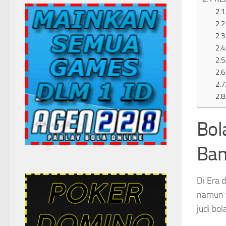
Bol
Ban
Di Era 
namun t
judi bo