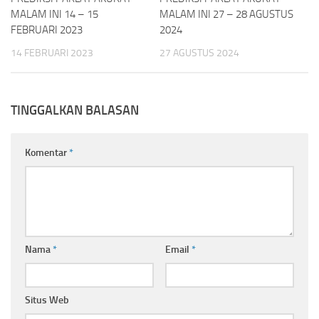
MALAM INI 14 – 15
MALAM INI 27 – 28 AGUSTUS
FEBRUARI 2023
2024
14 FEBRUARI 2023
27 AGUSTUS 2024
TINGGALKAN BALASAN
Komentar
*
Nama
*
Email
*
Situs Web