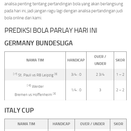
analisa penting tentang pertandingan bola yang akan berlangsung
pada hari ini, jadi jangan ragu lagi dengan analisa pertandingan judi
bola online dari kami.
PREDIKSI BOLA PARLAY HARI INI
GERMANY BUNDESLIGA
OVER /
NAMA TIM
HANDICAP
SKOR
UNDER
3/4 : 0
2 3/4
1 – 2
[17]
[5]
St. Pauli vs RB Leipzig
[15]
Werder
1/4 : 0
3
2 – 2
[3]
Bremen vs Hoffenheim
ITALY CUP
NAMA TIM
HANDICAP
OVER / UNDER
SKOR