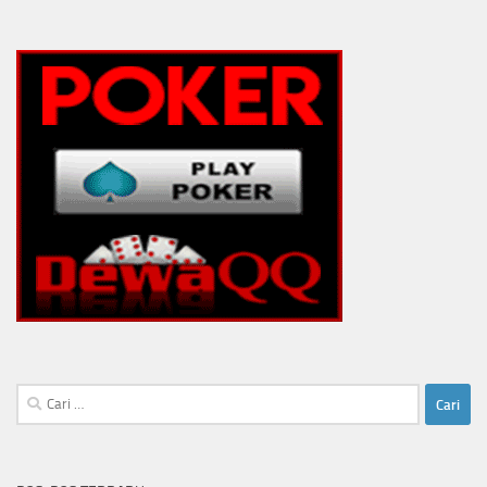
Cari
untuk: