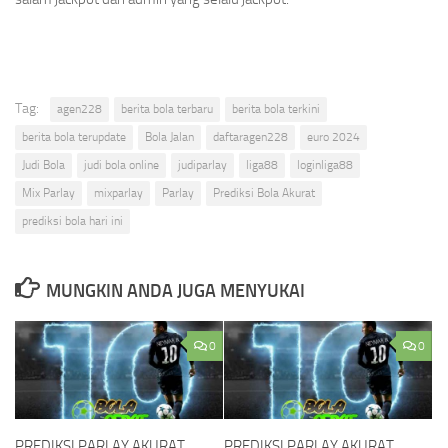
Tag:
agen228
berita bola terbaru
berita bola terkini
berita bola terupdate
Bola Jalan
daftaragen228
euro 2024
Judi Bola
judi bola online
judiparlay
liga88
loginliga88
Mix Parlay
mixparlay
Parlay
Prediksi Bola Akurat
prediksi bola hari ini
MUNGKIN ANDA JUGA MENYUKAI
0
0
PREDIKSI PARLAY AKURAT
PREDIKSI PARLAY AKURAT