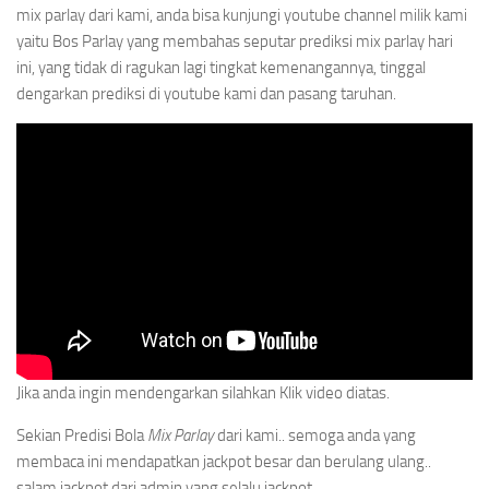
mix parlay dari kami, anda bisa kunjungi youtube channel milik kami
yaitu Bos Parlay yang membahas seputar prediksi mix parlay hari
ini, yang tidak di ragukan lagi tingkat kemenangannya, tinggal
dengarkan prediksi di youtube kami dan pasang taruhan.
Jika anda ingin mendengarkan silahkan Klik video diatas.
Sekian Predisi Bola
Mix Parlay
dari kami.. semoga anda yang
membaca ini mendapatkan jackpot besar dan berulang ulang..
salam jackpot dari admin yang selalu jackpot.