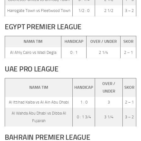
Harrogate Town vs Fleetwood Town
1/2 : 0
2 1/2
3 – 2
EGYPT PREMIER LEAGUE
NAMA TIM
HANDICAP
OVER / UNDER
SKOR
Al Ahly Cairo vs Wadi Degla
0 : 1
2 1/4
2 – 1
UAE PRO LEAGUE
OVER /
NAMA TIM
HANDICAP
SKOR
UNDER
Al Ittihad Kalba vs Al Ain Abu Dhabi
1 : 0
3
2 – 1
Al Wahda Abu Dhabi vs Dibba Al
0 : 1 3/4
3 1/4
3 – 2
Fujairah
BAHRAIN PREMIER LEAGUE