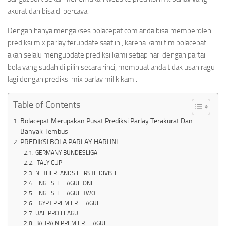
akurat dan bisa di percaya.
Dengan hanya mengakses bolacepat.com anda bisa memperoleh
prediksi mix parlay terupdate saat ini, karena kami tim bolacepat
akan selalu mengupdate prediksi kami setiap hari dengan partai
bola yang sudah di pilih secara rinci, membuat anda tidak usah ragu
lagi dengan prediksi mix parlay milik kami.
Table of Contents
Bolacepat Merupakan Pusat Prediksi Parlay Terakurat Dan
Banyak Tembus
PREDIKSI BOLA PARLAY HARI INI
GERMANY BUNDESLIGA
ITALY CUP
NETHERLANDS EERSTE DIVISIE
ENGLISH LEAGUE ONE
ENGLISH LEAGUE TWO
EGYPT PREMIER LEAGUE
UAE PRO LEAGUE
BAHRAIN PREMIER LEAGUE