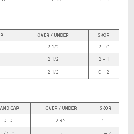
AP
OVER / UNDER
SKOR
4
2 1/2
2 – 0
2 1/2
2 – 1
2 1/2
0 – 2
ANDICAP
OVER / UNDER
SKOR
0 : 0
2 3/4
2 – 1
1/2 : 0
3
1 – 2