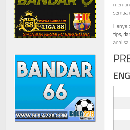
memungk
semua u
Hanya 
tips, d
analisa 
PRE
ENG