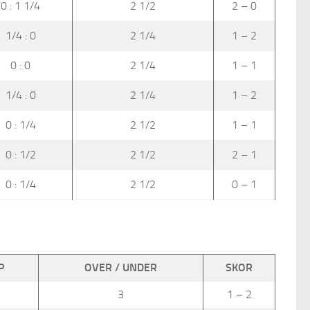
0 : 1 1/4
2 1/2
2 – 0
1/4 : 0
2 1/4
1 – 2
0 : 0
2 1/4
1 – 1
1/4 : 0
2 1/4
1 – 2
0 : 1/4
2 1/2
1 – 1
0 : 1/2
2 1/2
2 – 1
0 : 1/4
2 1/2
0 – 1
P
OVER / UNDER
SKOR
3
1 – 2