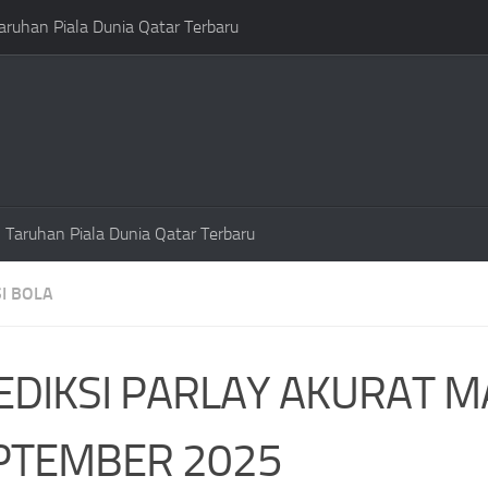
aruhan Piala Dunia Qatar Terbaru
 Taruhan Piala Dunia Qatar Terbaru
I BOLA
EDIKSI PARLAY AKURAT MA
PTEMBER 2025