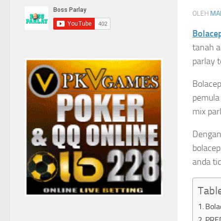
OLEH
MA
Bolace
tanah ai
parlay t
Bolacep
pemula 
mix par
Dengan 
bolacep
anda ti
Tabl
Bola
PRED