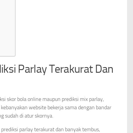
ksi Parlay Terakurat Dan
si skor bola online maupun prediksi mix parlay,
an kebanyakan website bekerja sama dengan bandar
g sudah di atur skornya.
rediksi parlay terakurat dan banyak tembus,