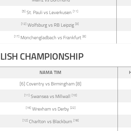
[5]
[11]
St. Pauli vs Leverkusen
[12]
[3]
Wolfsburg vs RB Leipzig
[17]
[6]
Monchengladbach vs Frankfurt
LISH CHAMPIONSHIP
NAMA TIM
[6]
Coventry vs
Birmingham
[8]
[11]
[10]
Swansea vs Millwall
[16]
[22]
Wrexham vs Derby
[12]
[18]
Charlton vs Blackburn