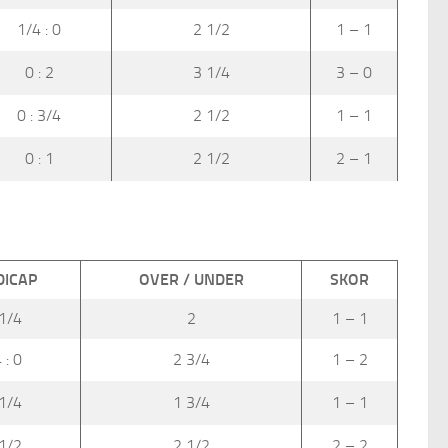
1/4 : 0
2 1/2
1 – 1
0 : 2
3 1/4
3 – 0
0 : 3/4
2 1/2
1 – 1
0 : 1
2 1/2
2 – 1
ICAP
OVER / UNDER
SKOR
 1/4
2
1 – 1
 : 0
2 3/4
1 – 2
 1/4
1 3/4
1 – 1
 1/2
2 1/2
2 – 2