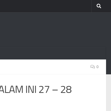
0
LAM INI 27 – 28