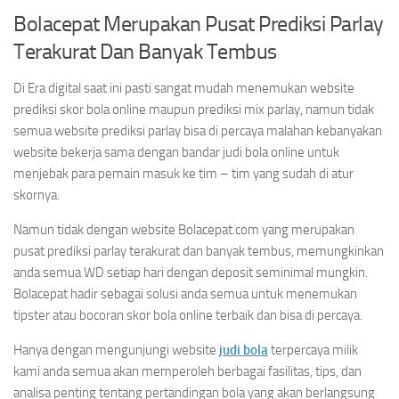
Bolacepat Merupakan Pusat Prediksi Parlay
Terakurat Dan Banyak Tembus
Di Era digital saat ini pasti sangat mudah menemukan website
prediksi skor bola online maupun prediksi mix parlay, namun tidak
semua website prediksi parlay bisa di percaya malahan kebanyakan
website bekerja sama dengan bandar judi bola online untuk
menjebak para pemain masuk ke tim – tim yang sudah di atur
skornya.
Namun tidak dengan website Bolacepat.com yang merupakan
pusat prediksi parlay terakurat dan banyak tembus, memungkinkan
anda semua WD setiap hari dengan deposit seminimal mungkin.
Bolacepat hadir sebagai solusi anda semua untuk menemukan
tipster atau bocoran skor bola online terbaik dan bisa di percaya.
Hanya dengan mengunjungi website
judi bola
terpercaya milik
kami anda semua akan memperoleh berbagai fasilitas, tips, dan
analisa penting tentang pertandingan bola yang akan berlangsung