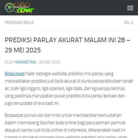
Skip to content
PREDIKSI BOLA
0
PREDIKSI PARLAY AKURAT MALAM INI 28 –
29 MEI 2025
OLEH
MARKETING
·
28 MEI 2025
Bolacepat
hadir sebagai website prediksi mix parlay yang
menyediakan prediksi judi bola akurat di dunia pesepakbolaan tanah
air, baik liga inggris, liga spanyol, liga italia, dan liga eropa lainnya,
yang pastinya merupakan pusat prediksi bola parlay terbaik dan
juga terupdate di era saat ini.
Bolacepat punya visi dan misi untuk memberikan kemudahan
dalam memasang taruhan bola online bagi para pemain pemula
ataupun senior judi bola online di indonesia, dikarenakan saat ini
sangat sulit sekali menemukan website prediksi mix parlay yang