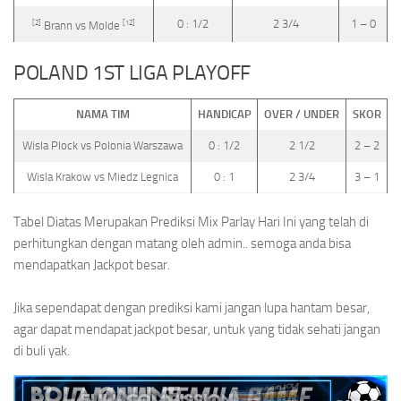
0 : 1/2
2 3/4
1 – 0
[2]
[12]
Brann vs Molde
POLAND 1ST LIGA PLAYOFF
NAMA TIM
HANDICAP
OVER / UNDER
SKOR
Wisla Plock vs Polonia Warszawa
0 : 1/2
2 1/2
2 – 2
Wisla Krakow vs Miedz Legnica
0 : 1
2 3/4
3 – 1
Tabel Diatas Merupakan Prediksi Mix Parlay Hari Ini yang telah di
perhitungkan dengan matang oleh admin.. semoga anda bisa
mendapatkan Jackpot besar.
Jika sependapat dengan prediksi kami jangan lupa hantam besar,
agar dapat mendapat jackpot besar, untuk yang tidak sehati jangan
di buli yak.