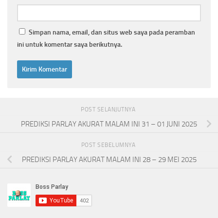
Simpan nama, email, dan situs web saya pada peramban
ini untuk komentar saya berikutnya.
POST SELANJUTNYA
PREDIKSI PARLAY AKURAT MALAM INI 31 – 01 JUNI 2025
POST SEBELUMNYA
PREDIKSI PARLAY AKURAT MALAM INI 28 – 29 MEI 2025