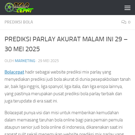
Skip to content
PREDIKSI BOLA
0
PREDIKSI PARLAY AKURAT MALAM INI 29 –
30 MEI 2025
OLEH
MARKETING
·
29 MEI 2025
Bolacepat
hadir sebagai website prediksi mix parlay yang
menyediakan prediksi judi bola akurat di dunia pesepakbolaan tanah
air, baik liga inggris, liga spanyol, liga italia, dan liga eropa lainnya,
yang pastinya merupakan pusat prediksi bola parlay terbaik dan
juga terupdate di era saat ini.
Bolacepat punya visi dan misi untuk memberikan kemudahan
dalam memasang taruhan bola online bagi para pemain pemula
ataupun senior judi bola online di indonesia, dikarenakan saat ini
sangat sulit sekali menemukan website prediksi mix parlay yang