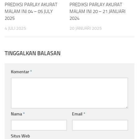
PREDIKSI PARLAY AKURAT
PREDIKSI PARLAY AKURAT
MALAM INI 04 – 05 JULY
MALAM INI 20 – 21 JANUARI
2025
2024
4 JULI 2025
20 JANUARI 2025
TINGGALKAN BALASAN
Komentar
*
Nama
*
Email
*
Situs Web