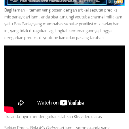
Bagi teman – teman yang bosan dengan artikel seputar prediksi
mix parlay dari kami, anda bisa kunjungi youtube channel milik kami
yaitu Bos Parlay yang membahas seputar prediksi mix parlay hari
ini, yang tidak di ragukan lagi tingkat kemenangannya, tinggal
dengarkan prediksi di youtube kami dan pasang taruhan.
Jika anda ingin mendengarkan silahkan Klik video diatas.
Sekian Predisi Bola
Mix Parlay
dari kami.. semoga anda yang