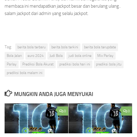
membaca ini mendapatkan jackpot besar dan berulang ulang..
salam jackpot dari admin yang selalu jackpot.
Tag:
berita bola terbaru
berita bola terkini
berita bola terupdate
Bola Jalan
euro 2024
Judi Bola
judi bola online
Mix Parlay
Parlay
Prediksi Bola Akurat
prediksi bola hari ini
prediksi bola jitu
prediksi bola malam ini
MUNGKIN ANDA JUGA MENYUKAI
0
0