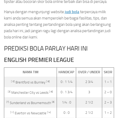
tipster atau bocoran skor bola online terbaik dan bisa di percaya.
Hanya dengan mengunjungi website
judi bola
terpercaya milik
kami anda semua akan memperoleh berbagai fasilitas, tips, dan
analisa penting tentang pertandingan bola yang akan berlangsung
pada hari ini, jadi jangan ragu lagi dengan analisa pertandingan judi
bola online dari kami.
PREDIKSI BOLA PARLAY HARI INI
ENGLISH PREMIER LEAGUE
NAMA TIM
HANDICAP
OVER / UNDER
SKOR
0 : 1 1/4
2 3/4
1 – 1
[13]
[19]
Brentford vs Burnley
0 : 1 3/4
3
2 – 0
[3]
[18]
Manchester City vs Leeds
1/4 : 0
2 1/2
2 – 3
[7]
[8]
Sunderland vs Bournemouth
0 : 0
2 1/2
1 – 2
[11]
[14]
Everton vs Newcastle