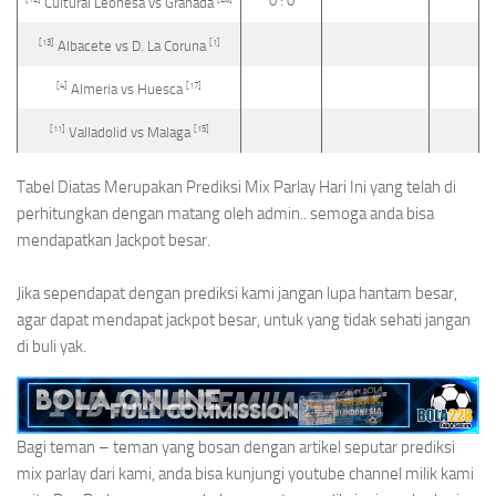
0 : 0
Cultural Leonesa vs Granada
[13]
[1]
Albacete vs D. La Coruna
[4]
[17]
Almeria vs Huesca
[11]
[15]
Valladolid vs Malaga
Tabel Diatas Merupakan Prediksi Mix Parlay Hari Ini yang telah di
perhitungkan dengan matang oleh admin.. semoga anda bisa
mendapatkan Jackpot besar.
Jika sependapat dengan prediksi kami jangan lupa hantam besar,
agar dapat mendapat jackpot besar, untuk yang tidak sehati jangan
di buli yak.
Bagi teman – teman yang bosan dengan artikel seputar prediksi
mix parlay dari kami, anda bisa kunjungi youtube channel milik kami