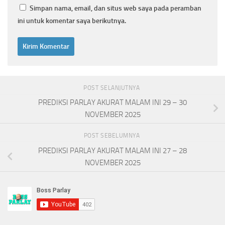
Simpan nama, email, dan situs web saya pada peramban
ini untuk komentar saya berikutnya.
POST SELANJUTNYA
PREDIKSI PARLAY AKURAT MALAM INI 29 – 30
NOVEMBER 2025
POST SEBELUMNYA
PREDIKSI PARLAY AKURAT MALAM INI 27 – 28
NOVEMBER 2025