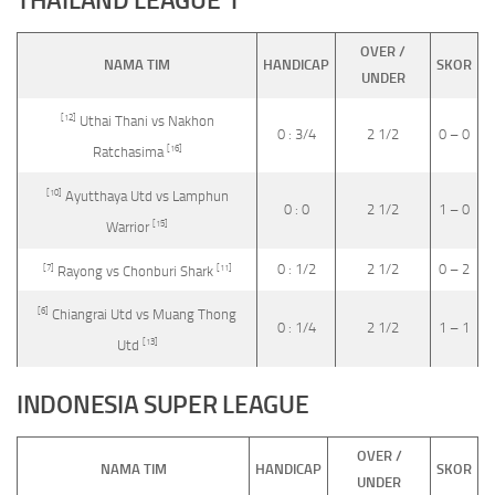
THAILAND LEAGUE 1
OVER /
NAMA TIM
HANDICAP
SKOR
UNDER
[12]
Uthai Thani vs Nakhon
0 : 3/4
2 1/2
0 – 0
[16]
Ratchasima
[10]
Ayutthaya Utd vs Lamphun
0 : 0
2 1/2
1 – 0
[15]
Warrior
0 : 1/2
2 1/2
0 – 2
[7]
[11]
Rayong vs Chonburi Shark
[6]
Chiangrai Utd vs Muang Thong
0 : 1/4
2 1/2
1 – 1
[13]
Utd
INDONESIA SUPER LEAGUE
OVER /
NAMA TIM
HANDICAP
SKOR
UNDER