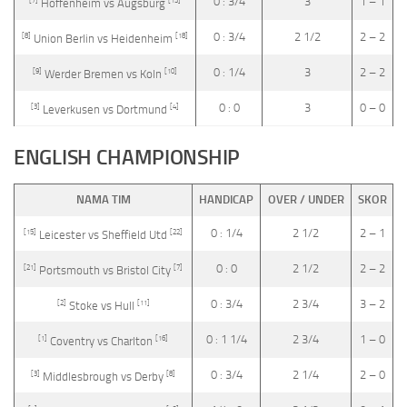
0 : 3/4
3
1 – 1
[7]
[13]
Hoffenheim vs Augsburg
0 : 3/4
2 1/2
2 – 2
[8]
[18]
Union Berlin vs Heidenheim
0 : 1/4
3
2 – 2
[9]
[10]
Werder Bremen vs Koln
0 : 0
3
0 – 0
[3]
[4]
Leverkusen vs Dortmund
ENGLISH CHAMPIONSHIP
NAMA TIM
HANDICAP
OVER / UNDER
SKOR
0 : 1/4
2 1/2
2 – 1
[15]
[22]
Leicester vs Sheffield Utd
0 : 0
2 1/2
2 – 2
[21]
[7]
Portsmouth vs Bristol City
0 : 3/4
2 3/4
3 – 2
[2]
[11]
Stoke vs Hull
0 : 1 1/4
2 3/4
1 – 0
[1]
[16]
Coventry vs Charlton
0 : 3/4
2 1/4
2 – 0
[3]
[8]
Middlesbrough vs Derby