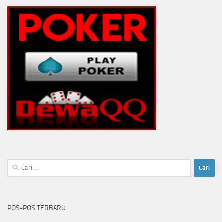
Cari
untuk:
POS-POS TERBARU