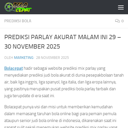
Skip to content
PREDIKSI BOLA
0
PREDIKSI PARLAY AKURAT MALAM INI 29 –
30 NOVEMBER 2025
OLEH
MARKETING
·
28 NOVEMBER 2025
Bolacepat
hadir sebagai website prediksi mix parlay yang
menyediakan prediksi judi bola akurat di dunia pesepakbolaan tanah
air, baik liga inggris, liga spanyol, liga italia, dan liga eropa lainnya,
yang pastinya merupakan pusat prediksi bola parlay terbaik dan
juga terupdate di era saat ini.
Bolacepat punya visi dan misi untuk memberikan kemudahan
dalam memasang taruhan bola online bagi para pemain pemula
ataupun senior judi bola online di indonesia, dikarenakan saat ini
sangat sulit sekali menemukan website prediksi mix parlay yang