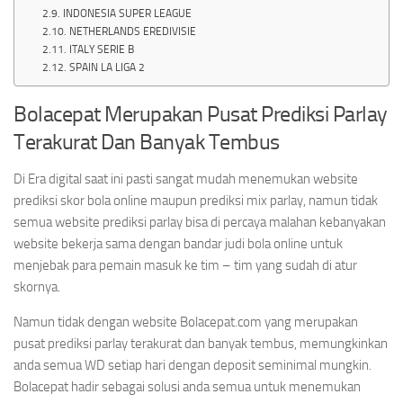
INDONESIA SUPER LEAGUE
NETHERLANDS EREDIVISIE
ITALY SERIE B
SPAIN LA LIGA 2
Bolacepat Merupakan Pusat Prediksi Parlay
Terakurat Dan Banyak Tembus
Di Era digital saat ini pasti sangat mudah menemukan website
prediksi skor bola online maupun prediksi mix parlay, namun tidak
semua website prediksi parlay bisa di percaya malahan kebanyakan
website bekerja sama dengan bandar judi bola online untuk
menjebak para pemain masuk ke tim – tim yang sudah di atur
skornya.
Namun tidak dengan website Bolacepat.com yang merupakan
pusat prediksi parlay terakurat dan banyak tembus, memungkinkan
anda semua WD setiap hari dengan deposit seminimal mungkin.
Bolacepat hadir sebagai solusi anda semua untuk menemukan