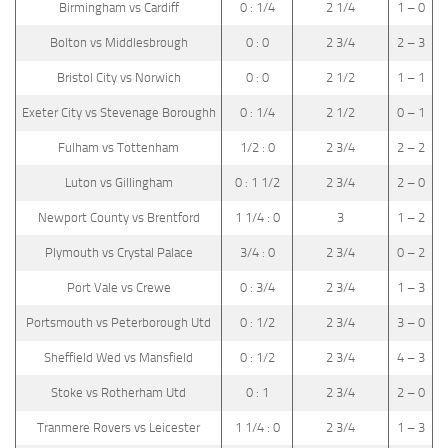
Birmingham vs Cardiff
0 : 1/4
2 1/4
1 – 0
Bolton vs Middlesbrough
0 : 0
2 3/4
2 – 3
Bristol City vs Norwich
0 : 0
2 1/2
1 – 1
Exeter City vs Stevenage Boroughh
0 : 1/4
2 1/2
0 – 1
Fulham vs Tottenham
1/2 : 0
2 3/4
2 – 2
Luton vs Gillingham
0 : 1 1/2
2 3/4
2 – 0
Newport County vs Brentford
1 1/4 : 0
3
1 – 2
Plymouth vs Crystal Palace
3/4 : 0
2 3/4
0 – 2
Port Vale vs Crewe
0 : 3/4
2 3/4
1 – 3
Portsmouth vs Peterborough Utd
0 : 1/2
2 3/4
3 – 0
Sheffield Wed vs Mansfield
0 : 1/2
2 3/4
4 – 3
Stoke vs Rotherham Utd
0 : 1
2 3/4
2 – 0
Tranmere Rovers vs Leicester
1 1/4 : 0
2 3/4
1 – 3