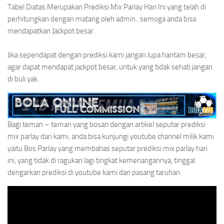
Tabel Diatas Merupakan Prediksi Mix Parlay Hari Ini yang telah di
perhitungkan dengan matang oleh admin.. semoga anda bisa
mendapatkan Jackpot besar.
Jika sependapat dengan prediksi kami jangan lupa hantam besar,
agar dapat mendapat jackpot besar, untuk yang tidak sehati jangan
di buli yak.
Bagi teman – teman yang bosan dengan artikel seputar prediksi
mix parlay dari kami, anda bisa kunjungi youtube channel milik kami
yaitu Bos Parlay yang membahas seputar prediksi mix parlay hari
ini, yang tidak di ragukan lagi tingkat kemenangannya, tinggal
dengarkan prediksi di youtube kami dan pasang taruhan.