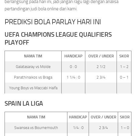
berlangsung pada hari ini, jadi jangan ragu lagi dengan analisa
pertandingan judi bola online dari kami.
PREDIKSI BOLA PARLAY HARI INI
UEFA CHAMPIONS LEAGUE QUALIFIERS
PLAYOFF
NAMA TIM
HANDICAP
OVER / UNDER
SKOR
Galatasaray vs Molde
0 : 0
2 1/2
1 – 2
Panathinaikos vs Braga
1 1/4 : 0
2 3/4
0 – 1
Young Boys vs Maccabi Haifa
SPAIN LA LIGA
NAMA TIM
HANDICAP
OVER / UNDER
SKOR
Swansea vs Bournemouth
1/4 : 0
2 3/4
1 – 0