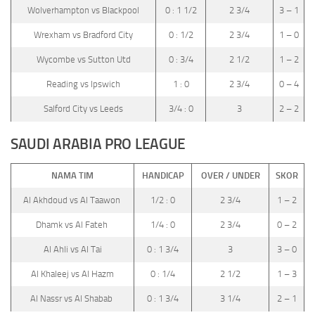
Wolverhampton vs Blackpool
0 : 1 1/2
2 3/4
3 – 1
Wrexham vs Bradford City
0 : 1/2
2 3/4
1 – 0
Wycombe vs Sutton Utd
0 : 3/4
2 1/2
1 – 2
Reading vs Ipswich
1 : 0
2 3/4
0 – 4
Salford City vs Leeds
3/4 : 0
3
2 – 2
SAUDI ARABIA PRO LEAGUE
NAMA TIM
HANDICAP
OVER / UNDER
SKOR
Al Akhdoud vs Al Taawon
1/2 : 0
2 3/4
1 – 2
Dhamk vs Al Fateh
1/4 : 0
2 3/4
0 – 2
Al Ahli vs Al Tai
0 : 1 3/4
3
3 – 0
Al Khaleej vs Al Hazm
0 : 1/4
2 1/2
1 – 3
Al Nassr vs Al Shabab
0 : 1 3/4
3 1/4
2 – 1