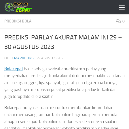
Skip to content
PREDIKSI BOLA
0
PREDIKSI PARLAY AKURAT MALAM INI 29 –
30 AGUSTUS 2023
OLEH
MARKETING
·
29 AGUSTUS 2023
Bolacepat
hadir sebagai website prediksi mix parlay yang
menyediakan prediksi judi bola akurat di dunia pesepakbolaan tanah
air, baik liga inggris, liga spanyol, liga italia, dan liga eropa lainnya,
yang pastinya merupakan pusat prediksi bola parlay terbaik dan
juga terupdate di era saat ini.
Bolacepat punya visi dan misi untuk memberikan kemudahan
dalam memasang taruhan bola online bagi para pemain pemula
ataupun senior judi bola online di indonesia, dikarenakan saat ini
sangat sulit sekali menemukan website prediksi mix parlay yang