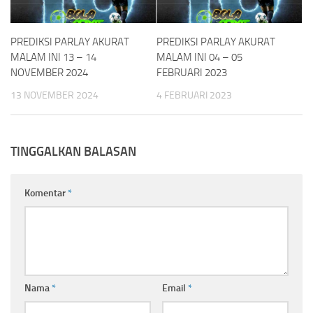
PREDIKSI PARLAY AKURAT
PREDIKSI PARLAY AKURAT
MALAM INI 13 – 14
MALAM INI 04 – 05
NOVEMBER 2024
FEBRUARI 2023
13 NOVEMBER 2024
4 FEBRUARI 2023
TINGGALKAN BALASAN
Komentar
*
Nama
*
Email
*