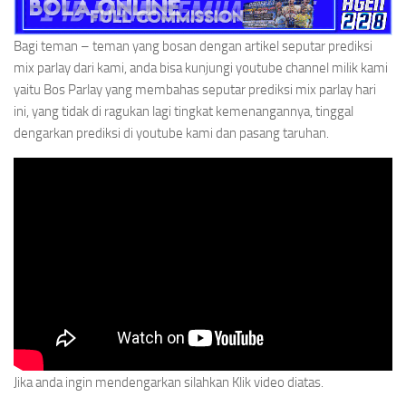
Bagi teman – teman yang bosan dengan artikel seputar prediksi
mix parlay dari kami, anda bisa kunjungi youtube channel milik kami
yaitu Bos Parlay yang membahas seputar prediksi mix parlay hari
ini, yang tidak di ragukan lagi tingkat kemenangannya, tinggal
dengarkan prediksi di youtube kami dan pasang taruhan.
Jika anda ingin mendengarkan silahkan Klik video diatas.