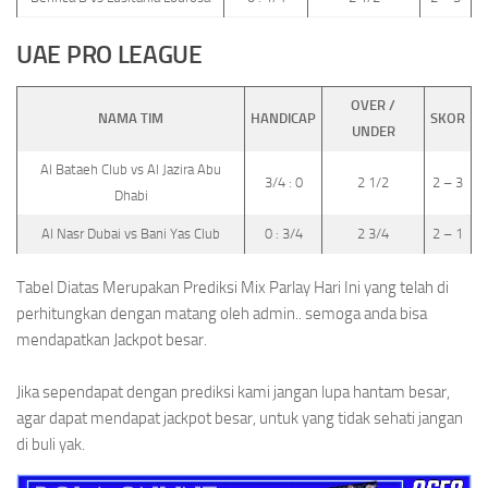
UAE PRO LEAGUE
OVER /
NAMA TIM
HANDICAP
SKOR
UNDER
Al Bataeh Club vs Al Jazira Abu
3/4 : 0
2 1/2
2 – 3
Dhabi
Al Nasr Dubai vs Bani Yas Club
0 : 3/4
2 3/4
2 – 1
Tabel Diatas Merupakan Prediksi Mix Parlay Hari Ini yang telah di
perhitungkan dengan matang oleh admin.. semoga anda bisa
mendapatkan Jackpot besar.
Jika sependapat dengan prediksi kami jangan lupa hantam besar,
agar dapat mendapat jackpot besar, untuk yang tidak sehati jangan
di buli yak.