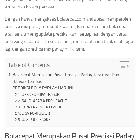
akurat dan bisa di percaya.
Dengan hanya mengakses bolacepat.com anda bisa memperoleh
prediksi mix parlay terupdate saat ini, karena kami tim bolacepat
akan selalu mengupdate prediksi kami setiap hari dengan partai
bola yang sudah di pilih secara rinci, membuat anda tidak usah ragu
lagi dengan prediksi mix parlay milik kami.
Table of Contents
Bolacepat Merupakan Pusat Prediksi Parlay Terakurat Dan
Banyak Tembus
PREDIKSI BOLA PARLAY HARI INI
UEFA EUROPA LEAGUE
SAUDI ARABIA PRO LEAGUE
EGYPT PREMIER LEAGUE
LIGA PORTUGAL 2
UAE PRO LEAGUE
Bolacepat Merupakan Pusat Prediksi Parlay