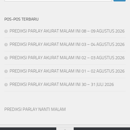
untuk:
POS-POS TERBARU
PREDIKSI PARLAY AKURAT MALAM INI 08 – 09 AGUSTUS 2026
PREDIKSI PARLAY AKURAT MALAM INI 03 – 04 AGUSTUS 2026
PREDIKSI PARLAY AKURAT MALAM INI 02 – 03 AGUSTUS 2026
PREDIKSI PARLAY AKURAT MALAM INI 01 – 02 AGUSTUS 2026
PREDIKSI PARLAY AKURAT MALAM INI 30 – 31 JULI 2026
PREDIKSI PARLAY NANTI MALAM