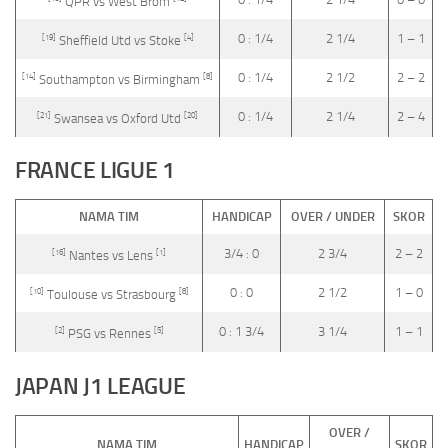
QPR vs West Brom
0 : 1/4
2 1/4
1 – 1
[19]
[4]
Sheffield Utd vs Stoke
0 : 1/4
2 1/2
2 – 2
[14]
[8]
Southampton vs Birmingham
0 : 1/4
2 1/4
2 – 4
[21]
[20]
Swansea vs Oxford Utd
FRANCE LIGUE 1
NAMA TIM
HANDICAP
OVER / UNDER
SKOR
3/4 : 0
2 3/4
2 – 2
[16]
[1]
Nantes vs Lens
0 : 0
2 1/2
1 – 0
[10]
[8]
Toulouse vs Strasbourg
0 : 1 3/4
3 1/4
1 – 1
[2]
[5]
PSG vs Rennes
JAPAN J1 LEAGUE
OVER /
NAMA TIM
HANDICAP
SKOR