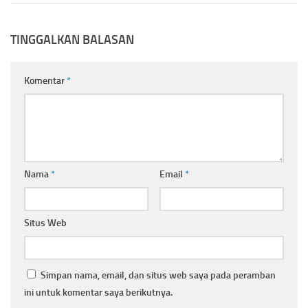
TINGGALKAN BALASAN
Komentar
*
Nama
*
Email
*
Situs Web
Simpan nama, email, dan situs web saya pada peramban
ini untuk komentar saya berikutnya.