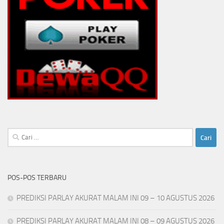
Cari
untuk:
POS-POS TERBARU
PREDIKSI PARLAY AKURAT MALAM INI 09 – 10 AGUSTUS 2026
PREDIKSI PARLAY AKURAT MALAM INI 08 – 09 AGUSTUS 2026