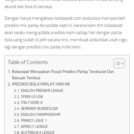
akurat dan bisa di percaya.
Dengan hanya mengakses bolacepat.com anda bisa memperoleh
prediksi mix parlay terupdate saat ini, karena kami tim bolacepat
akan selalu mengupdate prediksi kami setiap hari dengan partai
bola yang sudah di pilih secara rinci, membuat anda tidak usah ragu
lagi dengan prediksi mix parlay milik kami.
Table of Contents
Bolacepat Merupakan Pusat Prediksi Parlay Terakurat Dan
Banyak Tembus
PREDIKSI BOLA PARLAY HARI INI
ENGLISH PREMIER LEAGUE
SPAIN LA LIGA
ITALY SERIE A
GERMANY BUNDESLIGA
ENGLISH CHAMPIONSHIP
FRANCE LIGUE 1
JAPAN J1 LEAGUE
AUSTRALIA A LEAGUE