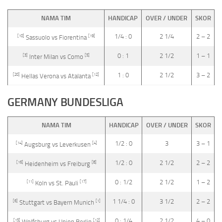
NAMA TIM
HANDICAP
OVER / UNDER
SKOR
1/4 : 0
2 1/4
2 – 2
[10]
[19]
Sassuolo vs Fiorentina
0 : 1
2 1/2
1 – 1
[3]
[5]
Inter Milan vs Como
1 : 0
2 1/2
3 – 2
[20]
[12]
Hellas Verona vs Atalanta
GERMANY BUNDESLIGA
NAMA TIM
HANDICAP
OVER / UNDER
SKOR
1/2 : 0
3
3 – 1
[14]
[4]
Augsburg vs Leverkusen
1/2 : 0
2 1/2
2 – 2
[16]
[8]
Heidenheim vs Freiburg
0 : 1/2
2 1/2
1 – 2
[11]
[17]
Koln vs St. Pauli
1 1/4 : 0
3 1/2
2 – 2
[6]
[1]
Stuttgart vs Bayern Munich
0 : 1/4
2 1/2
4 – 0
[15]
[12]
Wolfsburg vs Union Berlin