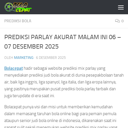
Skip to content
PREDIKSI BOLA
0
PREDIKSI PARLAY AKURAT MALAM INI 06 –
07 DESEMBER 2025
OLEH
MARKETING
·
6 DESEMBER 2025
Bolacepat
hadir sebagai website prediksi mix parlay yang
menyediakan prediksi judi bola akurat di dunia pesepakbolaan tanah
air, baik liga inggris, liga spanyol, liga italia, dan liga eropa lainnya,
yang pastinya merupakan pusat prediksi bola parlay terbaik dan
juga terupdate di era saat ini.
Bolacepat punya visi dan misi untuk memberikan kemudahan
dalam memasang taruhan bola online bagi para pemain pemula
ataupun senior judi bola online di indonesia, dikarenakan saat ini
sangat sulit sekali menemukan website prediksi mix parlay yang