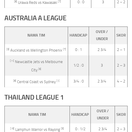
0 : 0
3
2 – 2
[8]
[7]
Urawa Reds vs Kawasaki
AUSTRALIA A LEAGUE
OVER /
NAMA TIM
HANDICAP
SKOR
UNDER
0 : 1
2 3/4
2 – 1
[3]
[7]
Auckland vs Wellington Phoenix
[11]
Newcastle Jets vs Melbourne
1/2 : 0
3
2 – 3
[6]
City
3/4 : 0
2 3/4
4 – 2
[8]
[1]
Central Coast vs Sydney
THAILAND LEAGUE 1
OVER /
NAMA TIM
HANDICAP
SKOR
UNDER
0 : 1/2
2 3/4
2 – 3
[15]
[5]
Lamphun Warrior vs Rayong