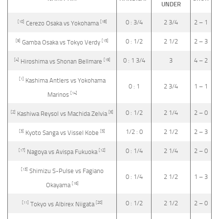
UNDER
0 : 3/4
2 3/4
2 – 1
[10]
[18]
Cerezo Osaka vs Yokohama
0 : 1/2
2 1/2
2 – 3
[9]
[15]
Gamba Osaka vs Tokyo Verdy
0 : 1 3/4
3
4 – 2
[4]
[19]
Hiroshima vs Shonan Bellmare
[1]
Kashima Antlers vs Yokohama
0 : 1
2 3/4
1 – 1
[14]
Marinos
0 : 1/2
2 1/4
2 – 0
[2]
[6]
Kashiwa Reysol vs Machida Zelvia
1/2 : 0
2 1/2
2 – 3
[3]
[5]
Kyoto Sanga vs Vissel Kobe
0 : 1/4
2 1/4
2 – 0
[17]
[12]
Nagoya vs Avispa Fukuoka
[13]
Shimizu S-Pulse vs Fagiano
0 : 1/4
2 1/2
1 – 3
[16]
Okayama
0 : 1/2
2 1/2
2 – 0
[11]
[20]
Tokyo vs Albirex Niigata