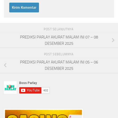
POST SELANJUTNYA
PREDIKSI PARLAY AKURAT MALAM INI 07 – 08
DESEMBER 2025
POST SEBELUMNYA
PREDIKSI PARLAY AKURAT MALAM INI 05 – 06
DESEMBER 2025