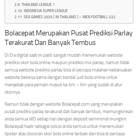
THAILAND LEAGUE 1
INDONESIA SUPER LEAGUE
SEA GAMES 2025 [ IN THAILAND ] – MEN FOOTBALL U22
Bolacepat Merupakan Pusat Prediksi Parlay
Terakurat Dan Banyak Tembus
Di Era digital saat ini pasti sangat mudah menemukan website
prediksi skor bola online maupun prediksi mix parlay, namun tidak
semua website prediksi parlay bisa di percaya malahan kebanyakan
website bekerja sama dengan bandar judi bola online untuk
menjebak para pemain masuk ke tim – tim yang sudah di atur
skornya.
Namun tidak dengan website Bolacepat.com yang merupakan
pusat prediksi parlay terakurat dan banyak tembus, memungkinkan
anda semua WD setiap hari dengan deposit seminimal mungkin.
Bolacepat hadir sebagai solusi anda semua untuk menemukan
tipster atau bocoran skor bola online terbaik dan bisa di percaya.