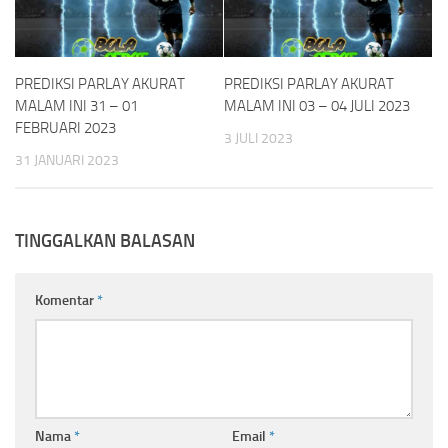
PREDIKSI PARLAY AKURAT
PREDIKSI PARLAY AKURAT
MALAM INI 31 – 01
MALAM INI 03 – 04 JULI 2023
FEBRUARI 2023
3 JULI 2023
31 JANUARI 2023
TINGGALKAN BALASAN
Komentar
*
Nama
*
Email
*