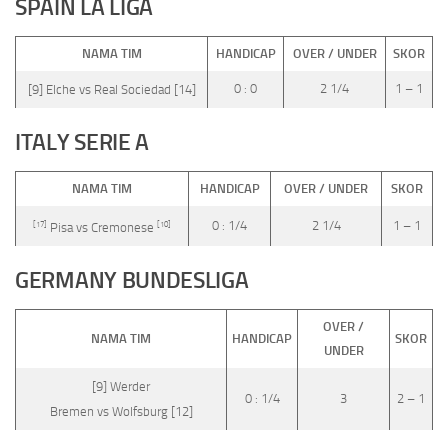
SPAIN LA LIGA
NAMA TIM
HANDICAP
OVER / UNDER
SKOR
0 : 0
2 1/4
1 – 1
[9]
Elche vs
Real Sociedad
[14]
ITALY SERIE A
NAMA TIM
HANDICAP
OVER / UNDER
SKOR
0 : 1/4
2 1/4
1 – 1
[17]
[10]
Pisa vs Cremonese
GERMANY BUNDESLIGA
OVER /
NAMA TIM
HANDICAP
SKOR
UNDER
[9]
Werder
0 : 1/4
3
2 – 1
Bremen vs
Wolfsburg
[12]