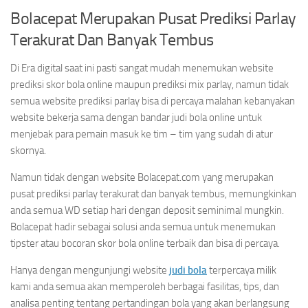
Bolacepat Merupakan Pusat Prediksi Parlay
Terakurat Dan Banyak Tembus
Di Era digital saat ini pasti sangat mudah menemukan website
prediksi skor bola online maupun prediksi mix parlay, namun tidak
semua website prediksi parlay bisa di percaya malahan kebanyakan
website bekerja sama dengan bandar judi bola online untuk
menjebak para pemain masuk ke tim – tim yang sudah di atur
skornya.
Namun tidak dengan website Bolacepat.com yang merupakan
pusat prediksi parlay terakurat dan banyak tembus, memungkinkan
anda semua WD setiap hari dengan deposit seminimal mungkin.
Bolacepat hadir sebagai solusi anda semua untuk menemukan
tipster atau bocoran skor bola online terbaik dan bisa di percaya.
Hanya dengan mengunjungi website
judi bola
terpercaya milik
kami anda semua akan memperoleh berbagai fasilitas, tips, dan
analisa penting tentang pertandingan bola yang akan berlangsung