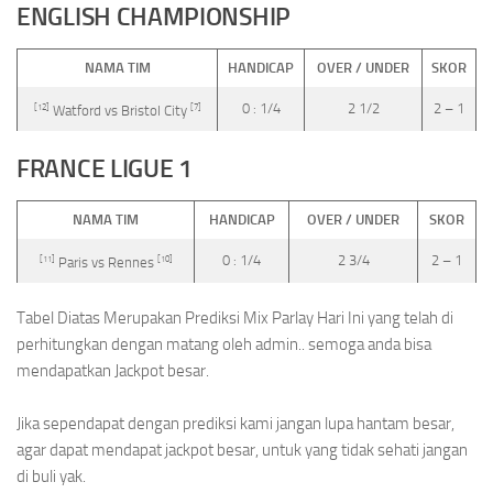
ENGLISH CHAMPIONSHIP
NAMA TIM
HANDICAP
OVER / UNDER
SKOR
0 : 1/4
2 1/2
2 – 1
[12]
[7]
Watford vs Bristol City
FRANCE LIGUE 1
NAMA TIM
HANDICAP
OVER / UNDER
SKOR
0 : 1/4
2 3/4
2 – 1
[11]
[10]
Paris vs Rennes
Tabel Diatas Merupakan Prediksi Mix Parlay Hari Ini yang telah di
perhitungkan dengan matang oleh admin.. semoga anda bisa
mendapatkan Jackpot besar.
Jika sependapat dengan prediksi kami jangan lupa hantam besar,
agar dapat mendapat jackpot besar, untuk yang tidak sehati jangan
di buli yak.