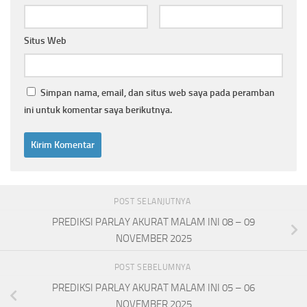
Situs Web
Simpan nama, email, dan situs web saya pada peramban
ini untuk komentar saya berikutnya.
POST SELANJUTNYA
PREDIKSI PARLAY AKURAT MALAM INI 08 – 09
NOVEMBER 2025
POST SEBELUMNYA
PREDIKSI PARLAY AKURAT MALAM INI 05 – 06
NOVEMBER 2025