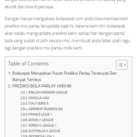
akurat dan bisa di percaya.
Dengan hanya mengakses bolacepat.com anda bisa memperoleh
prediksi mix parlay terupdate saat ini, karena kami tim bolacepat
akan selalu mengupdate prediksi kami setiap hari dengan partai
bola yang sudah di pilih secara rinci, membuat anda tidak usah ragu
lagi dengan prediksi mix parlay milik kami.
Table of Contents
Bolacepat Merupakan Pusat Prediksi Parlay Terakurat Dan
Banyak Tembus
PREDIKSI BOLA PARLAY HARI INI
ENGLISH PREMIER LEAGUE
SPAIN LA LIGA
ITALY SERIE A
GERMANY BUNDESLIGA
FRANCE LIGUE 1
JAPAN J1 LEAGUE
KOREA K-LEAGUE 1
AUSTRALIA A LEAGUE
INDONESIA LIGA 1