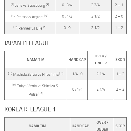
0 : 3/4
2 3/4
2 – 1
[7]
[9]
Lens vs Strasbourg
0 : 1/2
2 1/2
2 – 0
[14]
[13]
Reims vs Angers
0 : 0
2 1/2
1 – 2
[12]
[5]
Rennes vs Lille
JAPAN J1 LEAGUE
OVER /
NAMA TIM
HANDICAP
SKOR
UNDER
1/4 : 0
2 1/4
1 – 2
[11]
[12]
Machida Zelvia vs Hiroshima
[14]
Tokyo Verdy vs Shimizu S-
0 : 1/4
2 1/4
2 – 2
[13]
Pulse
KOREA K-LEAGUE 1
OVER /
NAMA TIM
HANDICAP
SKOR
UNDER