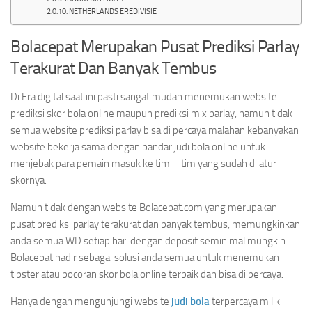
NETHERLANDS EREDIVISIE
Bolacepat Merupakan Pusat Prediksi Parlay
Terakurat Dan Banyak Tembus
Di Era digital saat ini pasti sangat mudah menemukan website
prediksi skor bola online maupun prediksi mix parlay, namun tidak
semua website prediksi parlay bisa di percaya malahan kebanyakan
website bekerja sama dengan bandar judi bola online untuk
menjebak para pemain masuk ke tim – tim yang sudah di atur
skornya.
Namun tidak dengan website Bolacepat.com yang merupakan
pusat prediksi parlay terakurat dan banyak tembus, memungkinkan
anda semua WD setiap hari dengan deposit seminimal mungkin.
Bolacepat hadir sebagai solusi anda semua untuk menemukan
tipster atau bocoran skor bola online terbaik dan bisa di percaya.
Hanya dengan mengunjungi website
judi bola
terpercaya milik