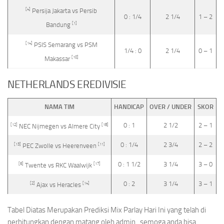
[4]
Persija Jakarta vs Persib
0 : 1/4
2 1/4
1 – 2
[1]
Bandung
[14]
PSIS Semarang vs PSM
1/4 : 0
2 1/4
0 – 1
[10]
Makassar
NETHERLANDS EREDIVISIE
NAMA TIM
HANDICAP
OVER / UNDER
SKOR
0 : 1
2 1/2
2 – 1
[12]
[18]
NEC Nijmegen vs Almere City
0 : 1/4
2 3/4
2 – 2
[13]
[11]
PEC Zwolle vs Heerenveen
0 : 1 1/2
3 1/4
3 – 0
[6]
[17]
Twente vs RKC Waalwijk
0 : 2
3 1/4
3 – 1
[2]
[14]
Ajax vs Heracles
Tabel Diatas Merupakan Prediksi Mix Parlay Hari Ini yang telah di
perhitungkan dengan matang oleh admin.. semoga anda bisa