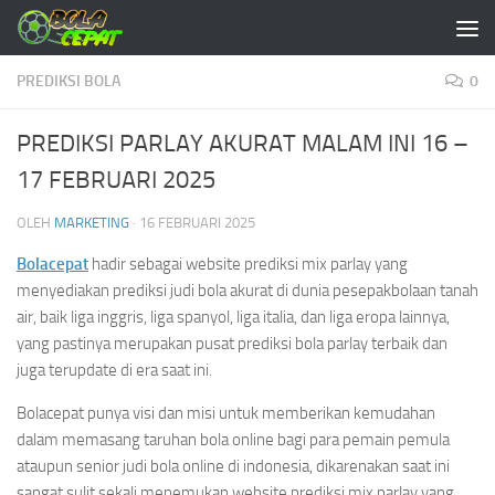
Skip to content
PREDIKSI BOLA
0
PREDIKSI PARLAY AKURAT MALAM INI 16 –
17 FEBRUARI 2025
OLEH
MARKETING
·
16 FEBRUARI 2025
Bolacepat
hadir sebagai website prediksi mix parlay yang
menyediakan prediksi judi bola akurat di dunia pesepakbolaan tanah
air, baik liga inggris, liga spanyol, liga italia, dan liga eropa lainnya,
yang pastinya merupakan pusat prediksi bola parlay terbaik dan
juga terupdate di era saat ini.
Bolacepat punya visi dan misi untuk memberikan kemudahan
dalam memasang taruhan bola online bagi para pemain pemula
ataupun senior judi bola online di indonesia, dikarenakan saat ini
sangat sulit sekali menemukan website prediksi mix parlay yang