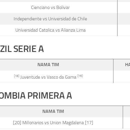
Cienciano vs Bolivar
Independiente vs Universidad de Chile
Universidad Catolica vs Alianza Lima
ZIL SERIE A
NAMA TIM
H
[18]
[16]
Juventude vs Vasco da Gama
OMBIA PRIMERA A
NAMA TIM
[20]
Millonarios vs
Union Magdalena
[17]