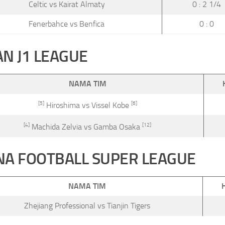
Celtic vs Kairat Almaty
0 : 2 1/4
Fenerbahce vs Benfica
0 : 0
AN J1 LEAGUE
NAMA TIM
[5]
[6]
Hiroshima vs Vissel Kobe
[4]
[12]
Machida Zelvia vs Gamba Osaka
NA FOOTBALL SUPER LEAGUE
NAMA TIM
Zhejiang Professional vs
Tianjin Tigers