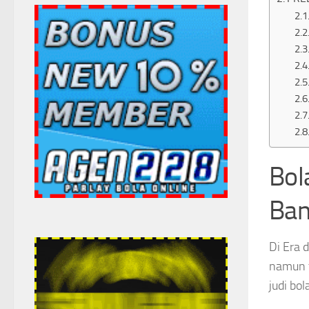
Bol
Ban
Di Era 
namun t
judi bo