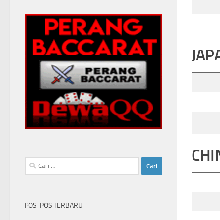
JAP
CHI
Cari
untuk:
POS-POS TERBARU