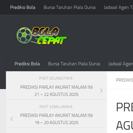
Prediksi Bola
Bursa Taruhan Piala Dunia
Jadwal Agen T
Skip to content
Prediksi Bola
Bursa Taruhan Piala Dunia
Jadwal Agen
POST SELANJUTNYA
PREDIKS
PREDIKSI PARLAY AKURAT MALAM INI
21 – 22 AGUSTUS 2025
PR
POST SEBELUMNYA
PREDIKSI PARLAY AKURAT MALAM INI
AG
19 – 20 AGUSTUS 2025