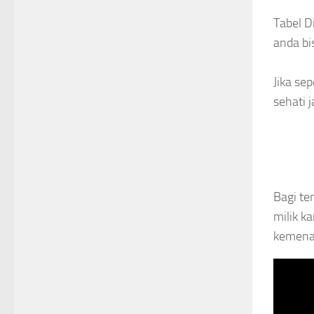
Tabel D
anda bi
Jika se
sehati j
Bagi te
milik k
kemenan