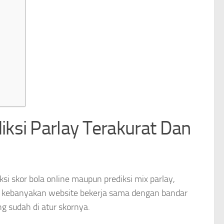
ksi Parlay Terakurat Dan
si skor bola online maupun prediksi mix parlay,
an kebanyakan website bekerja sama dengan bandar
g sudah di atur skornya.