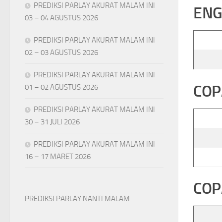
PREDIKSI PARLAY AKURAT MALAM INI
ENG
03 – 04 AGUSTUS 2026
PREDIKSI PARLAY AKURAT MALAM INI
02 – 03 AGUSTUS 2026
PREDIKSI PARLAY AKURAT MALAM INI
COP
01 – 02 AGUSTUS 2026
PREDIKSI PARLAY AKURAT MALAM INI
30 – 31 JULI 2026
PREDIKSI PARLAY AKURAT MALAM INI
16 – 17 MARET 2026
COP
PREDIKSI PARLAY NANTI MALAM