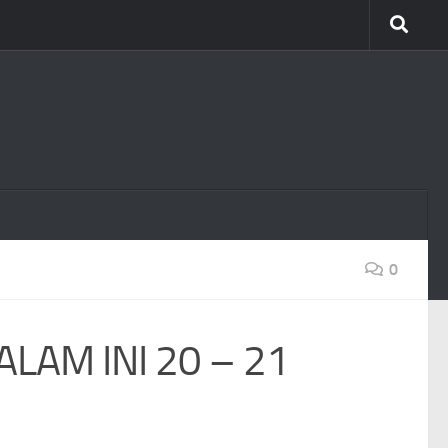
0
LAM INI 20 – 21